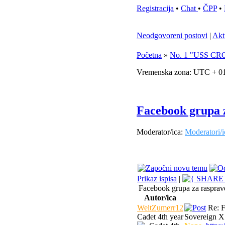
Registracija
•
Chat
•
ČPP
•
Neodgovoreni postovi
|
Akt
Početna
»
No. 1 "USS C
Vremenska zona: UTC + 01
Facebook grupa z
Moderator/ica:
Moderatori/i
Prikaz ispisa
|
Facebook grupa za rasprave
Autor/ica
WeltZumerr12
Re: F
Cadet 4th year
Sovereign X 