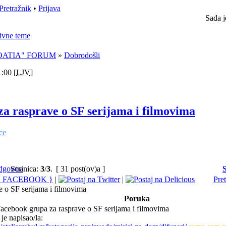
Pretražnik
•
Prijava
Sada j
ivne teme
ROATIA" FORUM
»
Dobrodošli
:00 [
LJV
]
a rasprave o SF serijama i filmovima
ce
Stranica:
3
/
3
.
[ 31 post(ov)a ]
|
|
Pre
 o SF serijama i filmovima
Poruka
acebook grupa za rasprave o SF serijama i filmovima
je napisao/la: