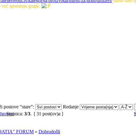
//atelierrebul.rs/kategorija-proizvoda/mirisi-za-dom/difuzeri/
samo sam 
 već spominju grupe.
ži postove “stare”:
Redanje
Stranica:
3
/
3
.
[ 31 post(ov)a ]
ROATIA" FORUM
»
Dobrodošli