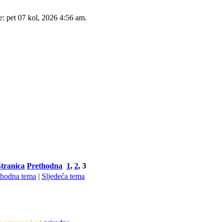
e: pet 07 kol, 2026 4:56 am.
Stranica
Prethodna
1
,
2
,
3
thodna tema
|
Sljedeća tema