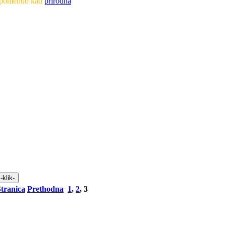
spomenuo kad
prirodna
Stranica
Prethodna
1
,
2
,
3