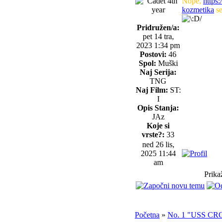
Nope,
https:
kozmetika
se
Pridružen/a:
pet 14 tra,
2023 1:34 pm
Postovi:
46
Spol:
Muški
Naj Serija:
TNG
Naj Film:
ST:
I
Opis Stanja:
JAz
Koje si
vrste?:
33
ned 26 lis,
2025 11:44
am
Prika
Početna
»
No. 1 "USS C