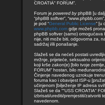
CROATIA" FORUM”.
Forum je
powered by
phpBB [u daljnj
“phpBB softver”, “www.phpbb.com”
je pod “
General Public License
” [u
www.phpbb.com
gdje možeš pronaći 
phpBB softver (samo) omogućava I
nije, niti može biti, odgovorna za
sadržaj i/ili ponašanje.
Slažeš se da nećeš postati uvredlji
mržnje, prijeteće, seksualno orijent
koji krše zakon(e) [bilo tvoje zemlj
FORUM” hostan, bilo međunarodni(
Činjenje navedenog uzrokuje trenutno
foruma kao i obavijest ISP-u [pružate
učinjenom [bilježenje IP adresa svi
Slažeš se da “"USS CROATIA" FORU
izbrisati/urediti/premjestiti/zatvor
navedenom.