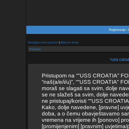
Registracija
•
Neodgovoreni postovi
|
Aktivne teme
Početna
"USS CROAT
Pristupom na “"USS CROATIA" FORUM
“naš(a/e/i/u)”, “"USS CROATIA" FOR
moraš se slagati sa svim, dolje nav
se ne slažeš sa svim, dolje naveden
ne pristupaj/koristi “"USS CROAT
Kako, dolje navedene, [pravne] uvje
doba, a o čemu obavještavamo samo 
vremena na vrijeme ih [ponovo] pro
[promijenjenim] [pravnim] uvjetima/p