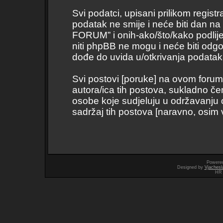
Svi podatci, upisani prilikom regist
podatak ne smije i neće biti dan na
FORUM” i onih-ako/što/kako podli
niti phpBB ne mogu i neće biti odg
dođe do uvida u/otkrivanja podatak
Svi postovi [poruke] na ovom forum
autora/ica tih postova, sukladno če
osobe koje sudjeluju u održavanju
sadržaj tih postova [naravno, osim vl
Powere
Designed by
Vjachesl
HR 