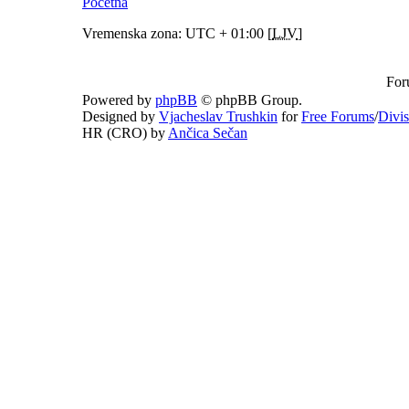
Početna
Vremenska zona: UTC + 01:00 [
LJV
]
For
Powered by
phpBB
© phpBB Group.
Designed by
Vjacheslav Trushkin
for
Free Forums
/
Divi
HR (CRO) by
Ančica Sečan