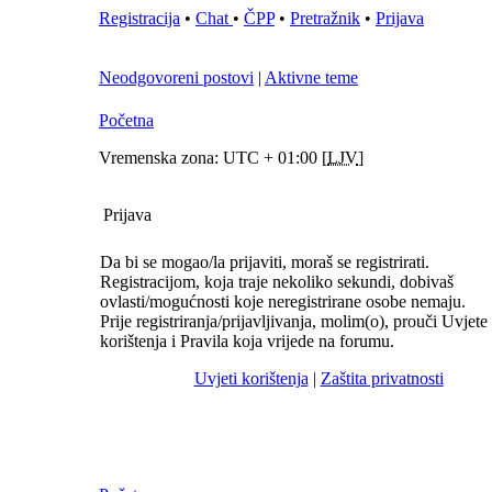
Registracija
•
Chat
•
ČPP
•
Pretražnik
•
Prijava
Neodgovoreni postovi
|
Aktivne teme
Početna
Vremenska zona: UTC + 01:00 [
LJV
]
Prijava
Da bi se mogao/la prijaviti, moraš se registrirati.
Registracijom, koja traje nekoliko sekundi, dobivaš
ovlasti/mogućnosti koje neregistrirane osobe nemaju.
Prije registriranja/prijavljivanja, molim(o), prouči Uvjete
korištenja i Pravila koja vrijede na forumu.
Uvjeti korištenja
|
Zaštita privatnosti