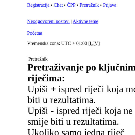
Registracija
•
Chat
•
ČPP
•
Pretražnik
•
Prijava
Neodgovoreni postovi
|
Aktivne teme
Početna
Vremenska zona: UTC + 01:00 [
LJV
]
Pretražnik
Pretraživanje po ključni
riječima:
Upiši
+
ispred riječi koja m
biti u rezultatima.
Upiši
-
ispred riječi koja ne
smije biti u rezultatima.
Ukoliko samo jedna riječ