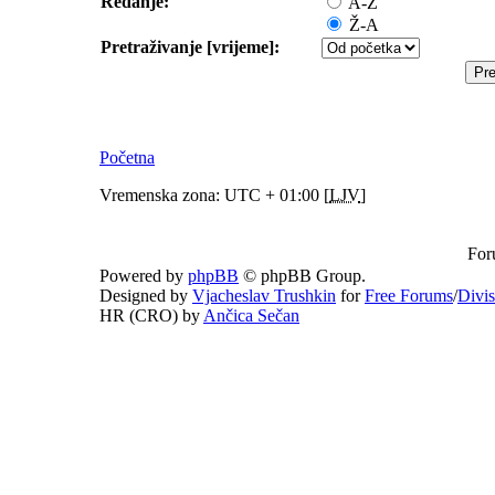
Redanje:
A-Ž
Ž-A
Pretraživanje [vrijeme]:
Početna
Vremenska zona: UTC + 01:00 [
LJV
]
For
Powered by
phpBB
© phpBB Group.
Designed by
Vjacheslav Trushkin
for
Free Forums
/
Divi
HR (CRO) by
Ančica Sečan