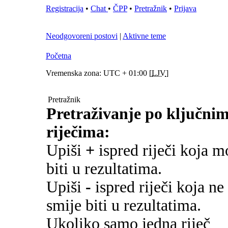
Registracija
•
Chat
•
ČPP
•
Pretražnik
•
Prijava
Neodgovoreni postovi
|
Aktivne teme
Početna
Vremenska zona: UTC + 01:00 [
LJV
]
Pretražnik
Pretraživanje po ključni
riječima:
Upiši
+
ispred riječi koja m
biti u rezultatima.
Upiši
-
ispred riječi koja ne
smije biti u rezultatima.
Ukoliko samo jedna riječ