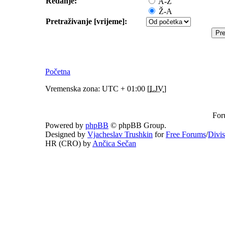
Redanje:
A-Ž
Ž-A
Pretraživanje [vrijeme]:
Početna
Vremenska zona: UTC + 01:00 [
LJV
]
For
Powered by
phpBB
© phpBB Group.
Designed by
Vjacheslav Trushkin
for
Free Forums
/
Divi
HR (CRO) by
Ančica Sečan