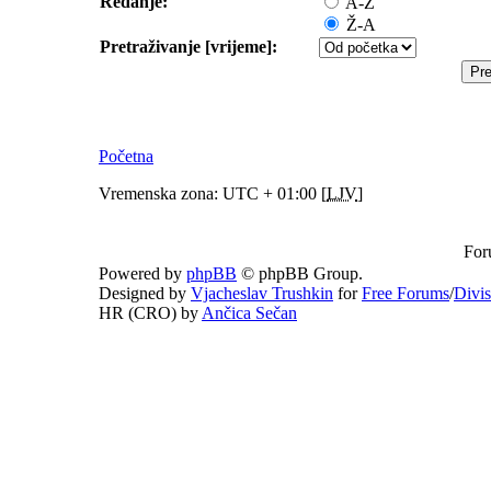
Redanje:
A-Ž
Ž-A
Pretraživanje [vrijeme]:
Početna
Vremenska zona: UTC + 01:00 [
LJV
]
For
Powered by
phpBB
© phpBB Group.
Designed by
Vjacheslav Trushkin
for
Free Forums
/
Divi
HR (CRO) by
Ančica Sečan