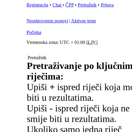
Registracija
•
Chat
•
ČPP
•
Pretražnik
•
Prijava
Neodgovoreni postovi
|
Aktivne teme
Početna
Vremenska zona: UTC + 01:00 [
LJV
]
Pretražnik
Pretraživanje po ključni
riječima:
Upiši
+
ispred riječi koja m
biti u rezultatima.
Upiši
-
ispred riječi koja ne
smije biti u rezultatima.
Ukoliko samo jedna riječ