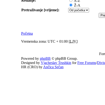
Redanje:
A-Ž
Ž-A
Pretraživanje [vrijeme]:
Početna
Vremenska zona: UTC + 01:00 [
LJV
]
For
Powered by
phpBB
© phpBB Group.
Designed by
Vjacheslav Trushkin
for
Free Forums
/
Divi
HR (CRO) by
Ančica Sečan