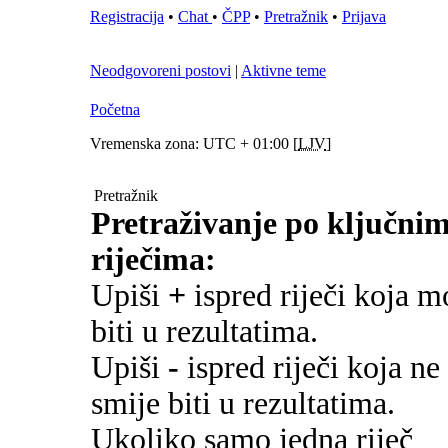
Registracija
•
Chat
•
ČPP
•
Pretražnik
•
Prijava
Neodgovoreni postovi
|
Aktivne teme
Početna
Vremenska zona: UTC + 01:00 [
LJV
]
Pretražnik
Pretraživanje po ključni
riječima:
Upiši
+
ispred riječi koja m
biti u rezultatima.
Upiši
-
ispred riječi koja ne
smije biti u rezultatima.
Ukoliko samo jedna riječ