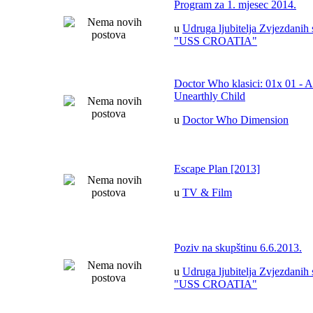
Program za 1. mjesec 2014.
u
Udruga ljubitelja Zvjezdanih 
"USS CROATIA"
Doctor Who klasici: 01x 01 - 
Unearthly Child
u
Doctor Who Dimension
Escape Plan [2013]
u
TV & Film
Poziv na skupštinu 6.6.2013.
u
Udruga ljubitelja Zvjezdanih 
"USS CROATIA"