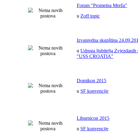
Forum "Prometna Mreža"
u
Zoff topic
Izvanredna skupština 24.09.20
u
Udruga ljubitelja Zvjezdanih 
"USS CROATIA"
Domikon 2015
u
SF konvencije
Liburnicon 2015
u
SF konvencije