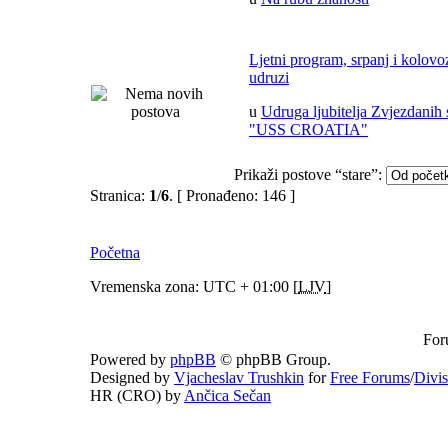
Ljetni program, srpanj i kolov
udruzi
u
Udruga ljubitelja Zvjezdanih 
"USS CROATIA"
Prikaži postove “stare”:
Stranica:
1
/
6
.
[ Pronađeno: 146 ]
Početna
Vremenska zona: UTC + 01:00 [
LJV
]
For
Powered by
phpBB
© phpBB Group.
Designed by
Vjacheslav Trushkin
for
Free Forums
/
Divi
HR (CRO) by
Ančica Sečan