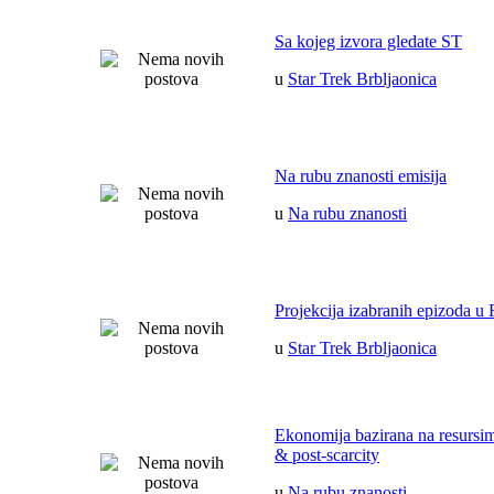
Sa kojeg izvora gledate ST
u
Star Trek Brbljaonica
Na rubu znanosti emisija
u
Na rubu znanosti
Projekcija izabranih epizoda u 
u
Star Trek Brbljaonica
Ekonomija bazirana na resurs
& post-scarcity
u
Na rubu znanosti