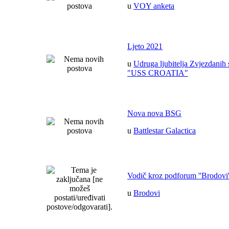
u
VOY anketa
Ljeto 2021
u
Udruga ljubitelja Zvjezdanih 
"USS CROATIA"
Nova nova BSG
u
Battlestar Galactica
Vodič kroz podforum ''Brodovi'
u
Brodovi