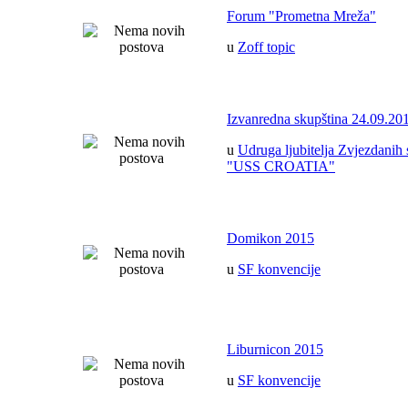
Forum "Prometna Mreža"
u
Zoff topic
Izvanredna skupština 24.09.20
u
Udruga ljubitelja Zvjezdanih 
"USS CROATIA"
Domikon 2015
u
SF konvencije
Liburnicon 2015
u
SF konvencije