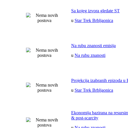
Sa kojeg izvora gledate ST
u
Star Trek Brbljaonica
Na rubu znanosti emisija
u
Na rubu znanosti
Projekcija izabranih epizoda u 
u
Star Trek Brbljaonica
Ekonomija bazirana na resurs
& post-scarcity
u
Na rubu znanosti