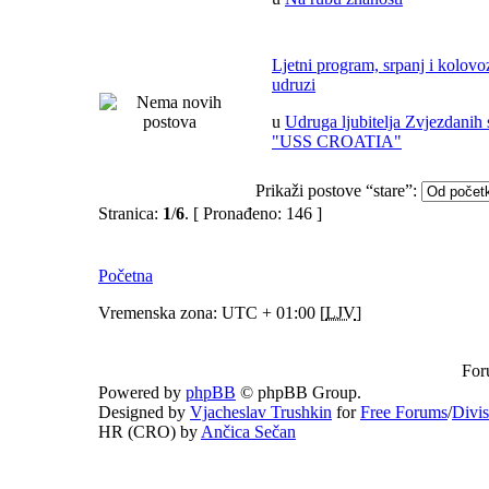
Ljetni program, srpanj i kolov
udruzi
u
Udruga ljubitelja Zvjezdanih 
"USS CROATIA"
Prikaži postove “stare”:
Stranica:
1
/
6
.
[ Pronađeno: 146 ]
Početna
Vremenska zona: UTC + 01:00 [
LJV
]
For
Powered by
phpBB
© phpBB Group.
Designed by
Vjacheslav Trushkin
for
Free Forums
/
Divi
HR (CRO) by
Ančica Sečan