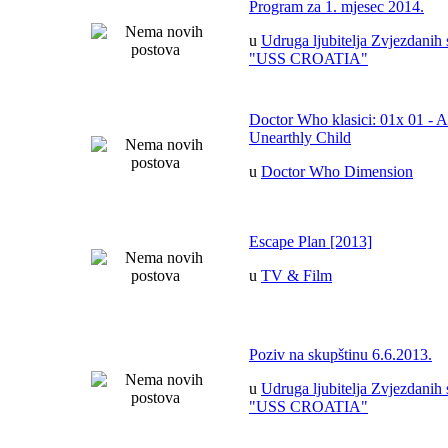
Program za 1. mjesec 2014.
u
Udruga ljubitelja Zvjezdanih 
"USS CROATIA"
Doctor Who klasici: 01x 01 - 
Unearthly Child
u
Doctor Who Dimension
Escape Plan [2013]
u
TV & Film
Poziv na skupštinu 6.6.2013.
u
Udruga ljubitelja Zvjezdanih 
"USS CROATIA"