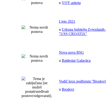
u
VOY anketa
Ljeto 2021
u
Udruga ljubitelja Zvjezdanih 
"USS CROATIA"
Nova nova BSG
u
Battlestar Galactica
Vodič kroz podforum ''Brodovi'
u
Brodovi