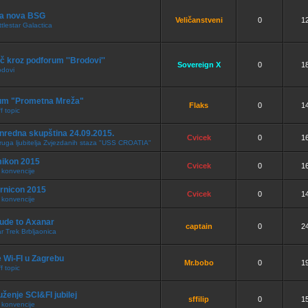
a nova BSG
Veličanstveni
0
1
tlestar Galactica
č kroz podforum ''Brodovi''
Sovereign X
0
1
odovi
um "Prometna Mreža"
Flaks
0
1
f topic
nredna skupština 24.09.2015.
Cvicek
0
1
ruga ljubitelja Zvjezdanih staza "USS CROATIA"
ikon 2015
Cvicek
0
1
 konvencije
urnicon 2015
Cvicek
0
1
 konvencije
lude to Axanar
captain
0
2
r Trek Brbljaonica
 Wi-FI u Zagrebu
Mr.bobo
0
1
f topic
ženje SCI&FI jubilej
sffilip
0
1
 konvencije