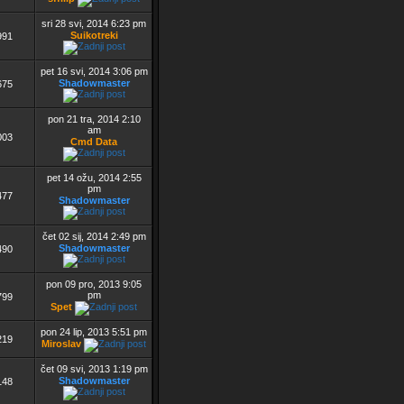
sri 28 svi, 2014 6:23 pm
Suikotreki
991
pet 16 svi, 2014 3:06 pm
Shadowmaster
675
pon 21 tra, 2014 2:10
am
003
Cmd Data
pet 14 ožu, 2014 2:55
pm
477
Shadowmaster
čet 02 sij, 2014 2:49 pm
Shadowmaster
490
pon 09 pro, 2013 9:05
pm
799
Spet
pon 24 lip, 2013 5:51 pm
219
Miroslav
čet 09 svi, 2013 1:19 pm
Shadowmaster
148