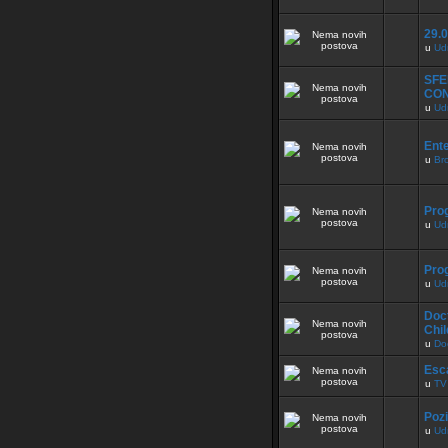
29.0
u
Ud
SFE
CO
u
Ud
Ente
u
Br
Pro
u
Ud
Pro
u
Ud
Doct
Chil
u
Do
Esc
u
TV
Pozi
u
Ud