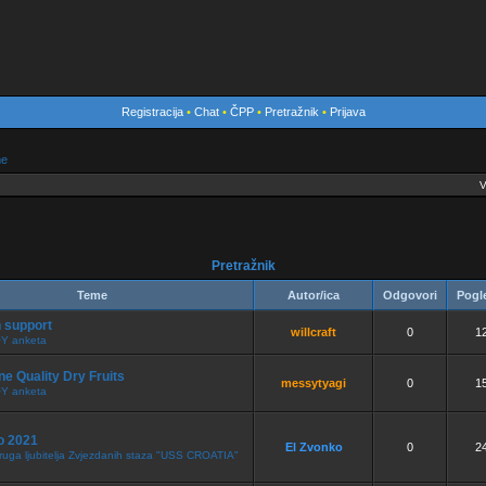
Registracija
•
Chat
•
ČPP
•
Pretražnik
•
Prijava
me
V
Pretražnik
Teme
Autor/ica
Odgovori
Pogl
 support
willcraft
0
1
Y anketa
ne Quality Dry Fruits
messytyagi
0
1
Y anketa
o 2021
El Zvonko
0
2
ruga ljubitelja Zvjezdanih staza "USS CROATIA"