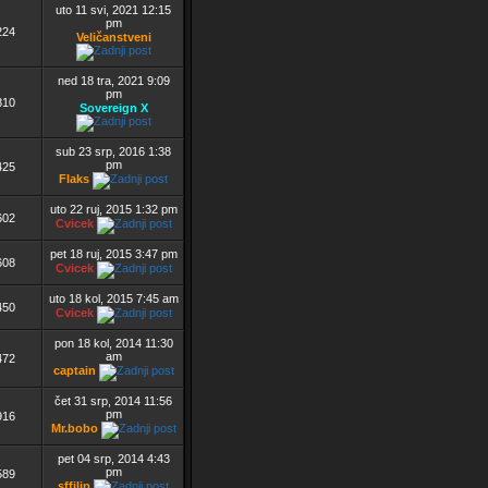
uto 11 svi, 2021 12:15
pm
224
Veličanstveni
ned 18 tra, 2021 9:09
pm
810
Sovereign X
sub 23 srp, 2016 1:38
pm
425
Flaks
uto 22 ruj, 2015 1:32 pm
602
Cvicek
pet 18 ruj, 2015 3:47 pm
608
Cvicek
uto 18 kol, 2015 7:45 am
450
Cvicek
pon 18 kol, 2014 11:30
am
472
captain
čet 31 srp, 2014 11:56
pm
916
Mr.bobo
pet 04 srp, 2014 4:43
pm
589
sffilip