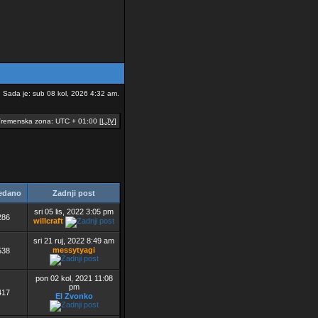
Sada je: sub 08 kol, 2026 4:32 am.
remenska zona: UTC + 01:00 [
LJV
]
edano
Zadnji post
sri 05 lis, 2022 3:05 pm
286
willcraft
sri 21 ruj, 2022 8:49 am
messytyagi
538
pon 02 kol, 2021 11:08
pm
417
El Zvonko