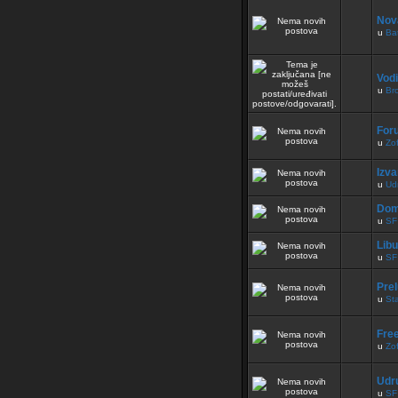
Nov
u
Bat
Vodi
u
Br
For
u
Zof
Izva
u
Ud
Dom
u
SF
Lib
u
SF
Pre
u
Sta
Free
u
Zof
Udru
u
SF