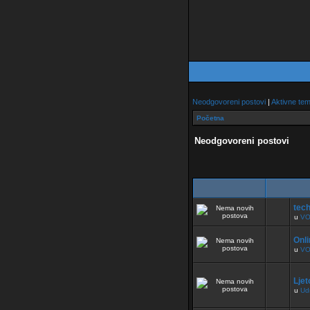
Neodgovoreni postovi
|
Aktivne te
Početna
Neodgovoreni postovi
tech
u
VO
Onli
u
VO
Ljet
u
Ud