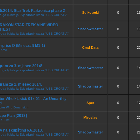
5.2014. Star Trek Parlaonica phase 2
Suikotreki
0
1
ruga ljubitelja Zvjezdanih staza "USS CROATIA"
RAKON STAR TREK VINE VIDEO
NTEST
Shadowmaster
0
1
ruga ljubitelja Zvjezdanih staza "USS CROATIA"
rprise D (Minecraft M1:1)
Cmd Data
0
2
odovi
gram za 3. mjesec 2014!
Shadowmaster
0
1
ruga ljubitelja Zvjezdanih staza "USS CROATIA"
gram za 1. mjesec 2014.
Shadowmaster
0
1
ruga ljubitelja Zvjezdanih staza "USS CROATIA"
or Who klasici: 01x 01 - An Unearthly
d
Spet
0
1
ctor Who Dimension
ape Plan [2013]
Miroslav
0
2
 & Film
v na skupštinu 6.6.2013.
Shadowmaster
0
2
ruga ljubitelja Zvjezdanih staza "USS CROATIA"