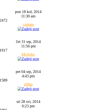
pon 18 kol, 2014
11:30 am
2472
captain
čet 31 srp, 2014
11:56 pm
1917
Mr.bobo
pet 04 srp, 2014
4:43 pm
1589
sffilip
sri 28 svi, 2014
6:23 pm