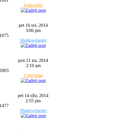
1991
Suikotreki
pet 16 svi, 2014
3:06 pm
1675
Shadowmaster
pon 21 tra, 2014
2:10 am
2003
Cmd Data
pet 14 ožu, 2014
2:55 pm
1477
Shadowmaster