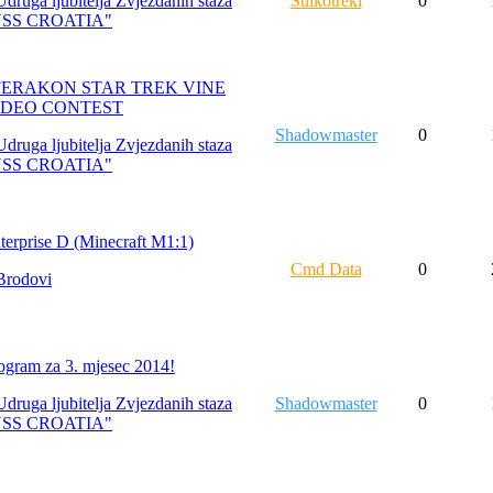
Udruga ljubitelja Zvjezdanih staza
Suikotreki
0
USS CROATIA"
FERAKON STAR TREK VINE
IDEO CONTEST
Shadowmaster
0
Udruga ljubitelja Zvjezdanih staza
USS CROATIA"
terprise D (Minecraft M1:1)
Cmd Data
0
Brodovi
ogram za 3. mjesec 2014!
Udruga ljubitelja Zvjezdanih staza
Shadowmaster
0
USS CROATIA"