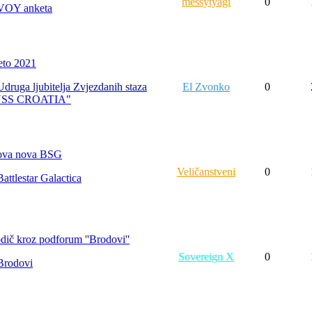
messytyagi
0
VOY anketa
eto 2021
Udruga ljubitelja Zvjezdanih staza
El Zvonko
0
USS CROATIA"
va nova BSG
Veličanstveni
0
Battlestar Galactica
dič kroz podforum ''Brodovi''
Sovereign X
0
Brodovi