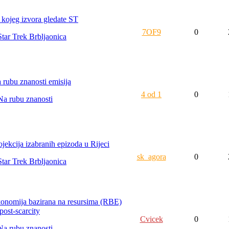
 kojeg izvora gledate ST
7OF9
0
Star Trek Brbljaonica
 rubu znanosti emisija
4 od 1
0
Na rubu znanosti
ojekcija izabranih epizoda u Rijeci
sk_agora
0
Star Trek Brbljaonica
onomija bazirana na resursima (RBE)
post-scarcity
Cvicek
0
Na rubu znanosti