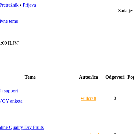
Pretražnik
•
Prijava
Sada je:
ivne teme
:00 [
LJV
]
Teme
Autor/ica
Odgovori
Po
ch support
willcraft
0
VOY anketa
line Quality Dry Fruits