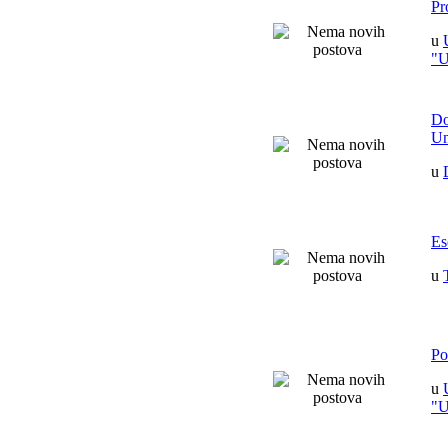
Pr
u
"
Do
Un
u
Es
u
Po
u
"