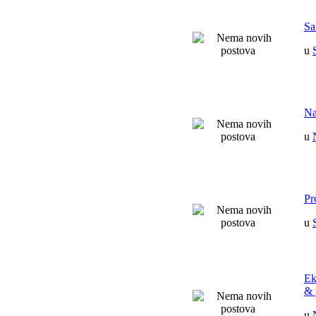
Sa
u
Na
u
Pr
u
Ek
& 
u