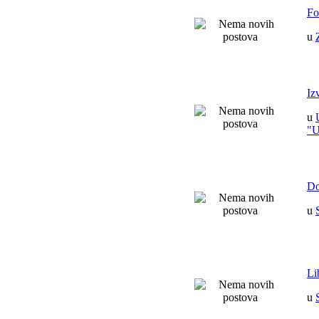
Fo
u
Iz
u
"
Do
u
Li
u