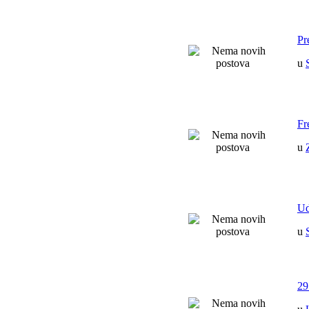
Pr
u
Fr
u
Ud
u
29