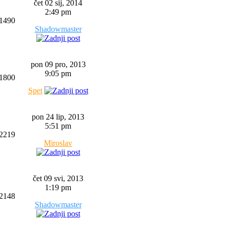
čet 02 sij, 2014
2:49 pm
1490
Shadowmaster
pon 09 pro, 2013
9:05 pm
1800
Spet
pon 24 lip, 2013
5:51 pm
2219
Miroslav
čet 09 svi, 2013
1:19 pm
2148
Shadowmaster