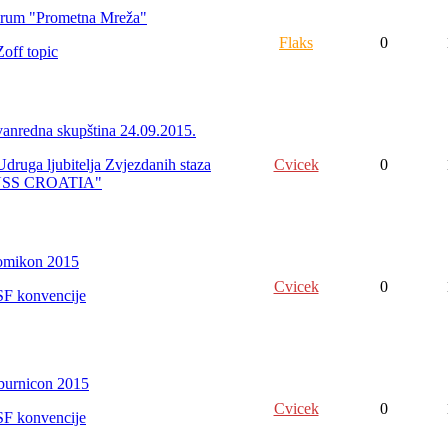
rum "Prometna Mreža"
Flaks
0
Zoff topic
vanredna skupština 24.09.2015.
Udruga ljubitelja Zvjezdanih staza
Cvicek
0
USS CROATIA"
mikon 2015
Cvicek
0
SF konvencije
burnicon 2015
Cvicek
0
SF konvencije