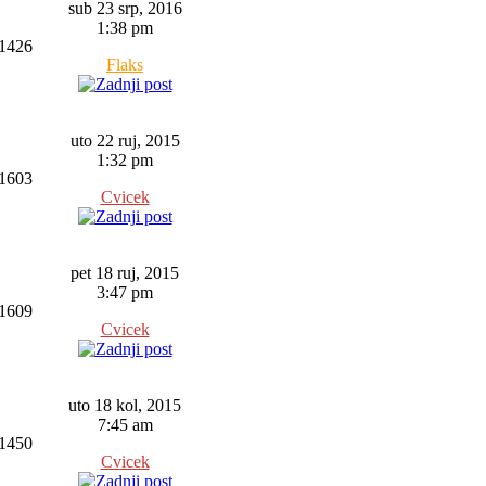
sub 23 srp, 2016
1:38 pm
1426
Flaks
uto 22 ruj, 2015
1:32 pm
1603
Cvicek
pet 18 ruj, 2015
3:47 pm
1609
Cvicek
uto 18 kol, 2015
7:45 am
1450
Cvicek