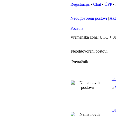
Registracija
•
Chat
•
ČPP
•
Neodgovoreni postovi
|
Akt
Početna
Vremenska zona: UTC + 01
Neodgovoreni postovi
Pretražnik
te
u
On