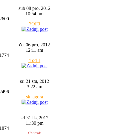
sub 08 pro, 2012
10:54 pm
2600
7OF9
čet 06 pro, 2012
12:11 am
1774
4 od 1
sri 21 stu, 2012
3:22 am
2496
sk_agora
sri 31 lis, 2012
11:30 pm
1874
Cvicek