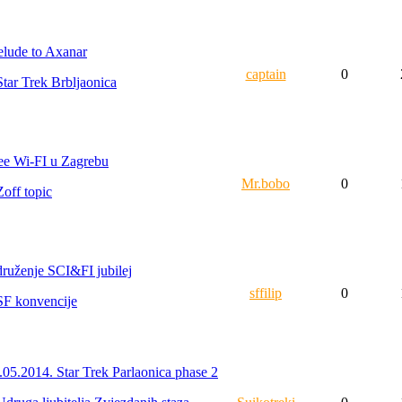
elude to Axanar
captain
0
Star Trek Brbljaonica
ee Wi-FI u Zagrebu
Mr.bobo
0
Zoff topic
ruženje SCI&FI jubilej
sffilip
0
SF konvencije
.05.2014. Star Trek Parlaonica phase 2