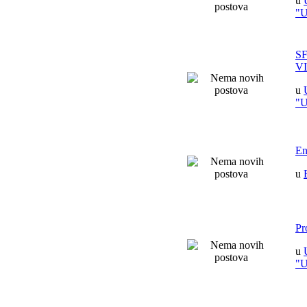
u
"
S
V
u
"
En
u
Pr
u
"