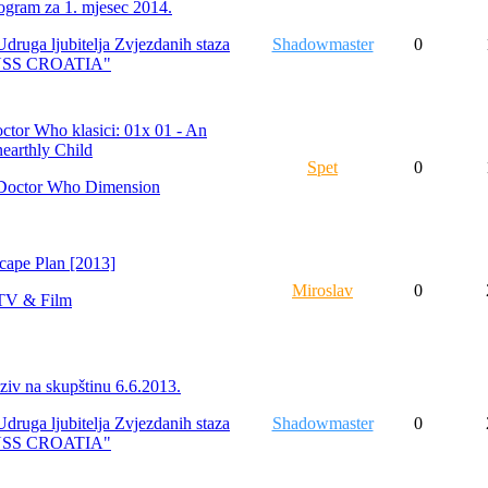
ogram za 1. mjesec 2014.
Udruga ljubitelja Zvjezdanih staza
Shadowmaster
0
USS CROATIA"
ctor Who klasici: 01x 01 - An
earthly Child
Spet
0
Doctor Who Dimension
cape Plan [2013]
Miroslav
0
TV & Film
ziv na skupštinu 6.6.2013.
Udruga ljubitelja Zvjezdanih staza
Shadowmaster
0
USS CROATIA"