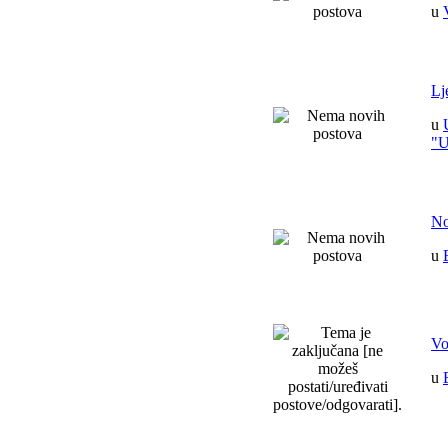
u
Lj
u
"
No
u
Vo
u