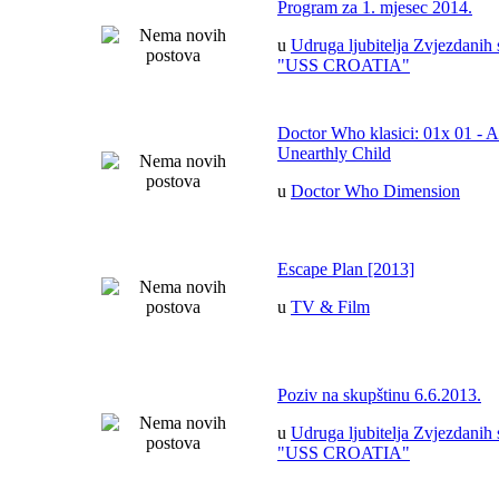
Program za 1. mjesec 2014.
u
Udruga ljubitelja Zvjezdanih 
"USS CROATIA"
Doctor Who klasici: 01x 01 - 
Unearthly Child
u
Doctor Who Dimension
Escape Plan [2013]
u
TV & Film
Poziv na skupštinu 6.6.2013.
u
Udruga ljubitelja Zvjezdanih 
"USS CROATIA"