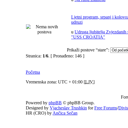
Ljetni program, srpanj i kolov
udruzi
u
Udruga ljubitelja Zvjezdanih 
"USS CROATIA"
Prikaži postove “stare”:
Stranica:
1
/
6
.
[ Pronađeno: 146 ]
Početna
Vremenska zona: UTC + 01:00 [
LJV
]
For
Powered by
phpBB
© phpBB Group.
Designed by
Vjacheslav Trushkin
for
Free Forums
/
Divi
HR (CRO) by
Ančica Sečan