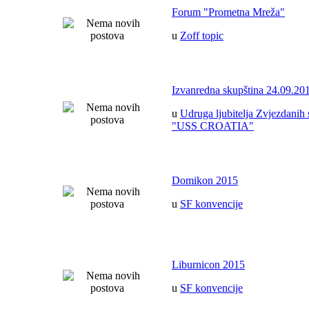
Forum "Prometna Mreža"
u
Zoff topic
Izvanredna skupština 24.09.20
u
Udruga ljubitelja Zvjezdanih 
"USS CROATIA"
Domikon 2015
u
SF konvencije
Liburnicon 2015
u
SF konvencije