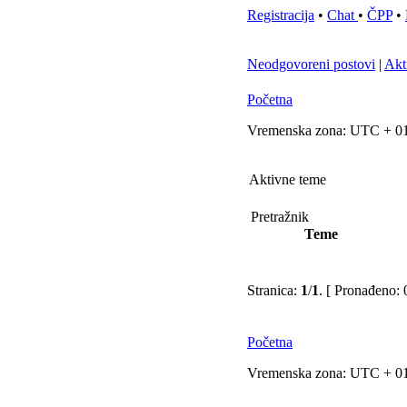
Registracija
•
Chat
•
ČPP
•
Neodgovoreni postovi
|
Akt
Početna
Vremenska zona: UTC + 01
Aktivne teme
Pretražnik
Teme
Stranica:
1
/
1
.
[ Pronađeno: 0
Početna
Vremenska zona: UTC + 01