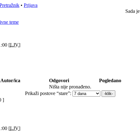
Pretražnik
•
Prijava
Sada je
ivne teme
:00 [
LJV
]
Autor/ica
Odgovori
Pogledano
Ništa nije pronađeno.
Prikaži postove “stare”:
 ]
:00 [
LJV
]