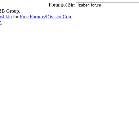
Forum(o)Bir:
B Group.
ushkin
for
Free Forums
/
DivisionCore
.
n