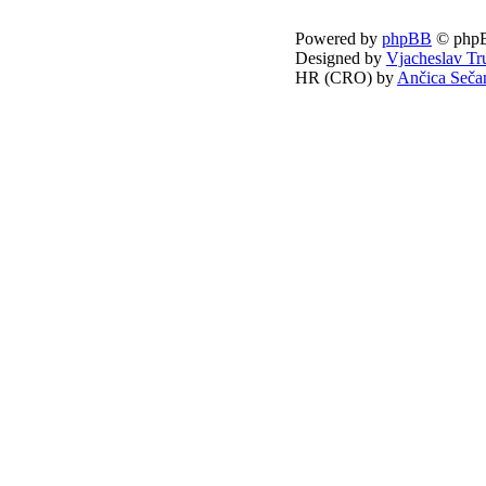
Powered by
phpBB
© phpB
Designed by
Vjacheslav Tr
HR (CRO) by
Ančica Seča