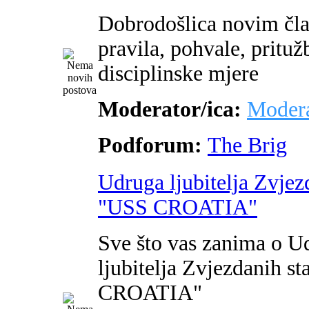
Dobrodošlica novim čl
pravila, pohvale, pritužb
disciplinske mjere
Moderator/ica:
Modera
Podforum:
The Brig
Udruga ljubitelja Zvjez
"USS CROATIA"
Sve što vas zanima o U
ljubitelja Zvjezdanih s
CROATIA"