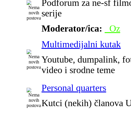
Podforum za ne-sf film
serije
Moderator/ica:
_Oz
Multimedijalni kutak
Youtube, dumpalink, fot
video i srodne teme
Personal quarters
Kutci (nekih) članova 