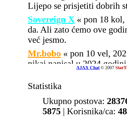
Lijepo se prisjetiti dobrih 
Sovereign X
« pon 18 kol
da. Ali zato ćemo ove godi
već jesmo.
Mr.bobo
« pon 10 vel, 2
nikaj napisal u 2024 godini
AJAX Chat
© 2007
StarT
Sovereign X
« uto 16 svi
Statistika
SOA ili PIPA.
El Zvonko
Ukupno postova:
« uto 16 svi, 
2837
prate tajne službe sekcije 32
5875
| Korisnika/ca:
48
Mr.bobo
« sub 13 svi, 20