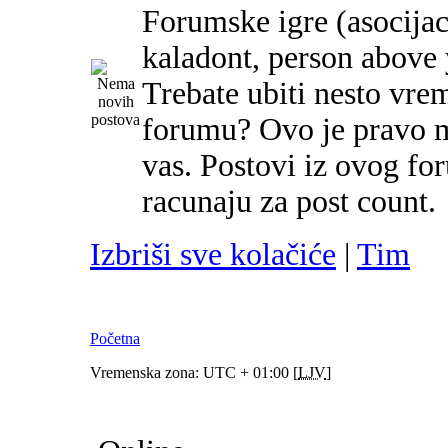
Forumske igre (asocijac
kaladont, person above y
Trebate ubiti nesto vre
forumu? Ovo je pravo m
vas. Postovi iz ovog f
racunaju za post count.
Izbriši sve kolačiće
|
Tim
Početna
Vremenska zona: UTC + 01:00 [
LJV
]