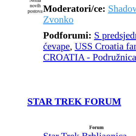
Moderatori/ce:
Shado
Zvonko
Podforumi:
S predsje
ćevape
,
USS Croatia fa
CROATIA - Podružnic
STAR TREK FORUM
Forum