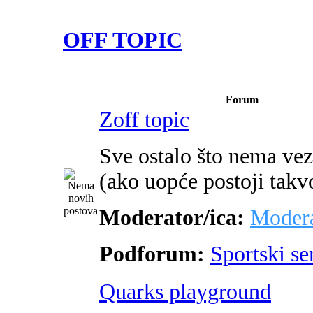
OFF TOPIC
Forum
Zoff topic
Sve ostalo što nema ve
(ako uopće postoji takv
Moderator/ica:
Modera
Podforum:
Sportski s
Quarks playground