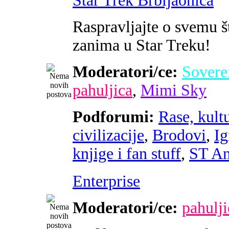
Star Trek Brbljaonica
Raspravljajte o svemu š
zanima u Star Treku!
Moderatori/ce:
Sovere
pahuljica
,
Mimi Sky
Podforumi:
Rase, kultu
civilizacije
,
Brodovi
,
Ig
knjige i fan stuff
,
ST An
Enterprise
Moderatori/ce:
pahulji