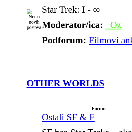
Star Trek: I - ∞
Moderator/ica:
_Oz
Podforum:
Filmovi an
OTHER WORLDS
Forum
Ostali SF & F