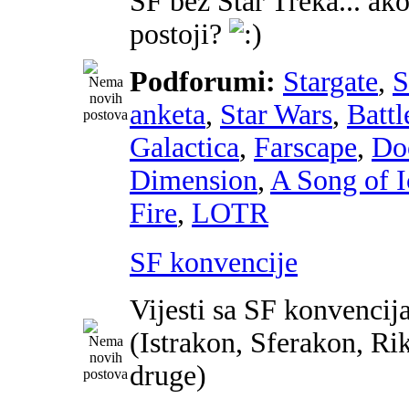
SF bez Star Treka... ako
postoji?
Podforumi:
Stargate
,
anketa
,
Star Wars
,
Battl
Galactica
,
Farscape
,
Do
Dimension
,
A Song of I
Fire
,
LOTR
SF konvencije
Vijesti sa SF konvencij
(Istrakon, Sferakon, Ri
druge)