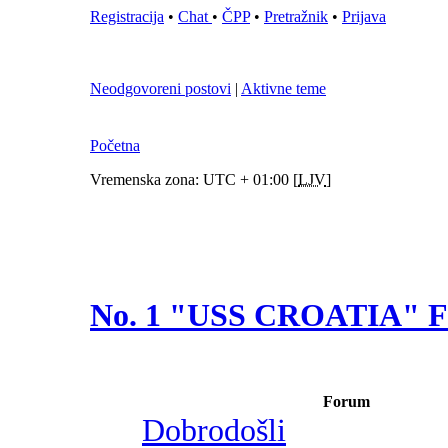
Registracija
•
Chat
•
ČPP
•
Pretražnik
•
Prijava
Neodgovoreni postovi
|
Aktivne teme
Početna
Vremenska zona: UTC + 01:00 [
LJV
]
No. 1 "USS CROATIA"
Forum
Dobrodošli