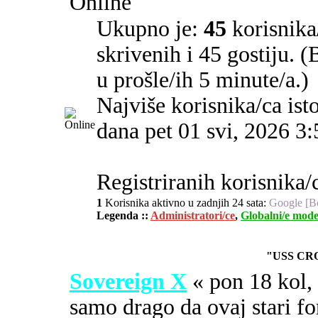
Online
Ukupno je:
45
korisnika/
skrivenih i 45 gostiju. 
u prošle/ih 5 minute/a.)
Najviše korisnika/ca ist
dana pet 01 svi, 2026 3
Registriranih korisnika/c
1
Korisnika aktivno u zadnjih 24 sata:
Google [B
Legenda ::
Administratori/ce
,
Globalni/e mode
"USS CR
Sovereign X
« pon 18 kol
samo drago da ovaj stari fo