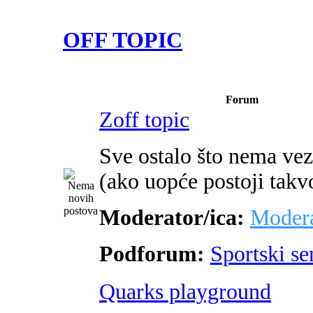
OFF TOPIC
Forum
Zoff topic
Sve ostalo što nema ve
(ako uopće postoji takv
Moderator/ica:
Modera
Podforum:
Sportski s
Quarks playground