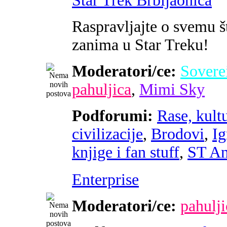
Star Trek Brbljaonica
Raspravljajte o svemu š
zanima u Star Treku!
Moderatori/ce:
Sovere
pahuljica
,
Mimi Sky
Podforumi:
Rase, kultu
civilizacije
,
Brodovi
,
Ig
knjige i fan stuff
,
ST An
Enterprise
Moderatori/ce:
pahulji