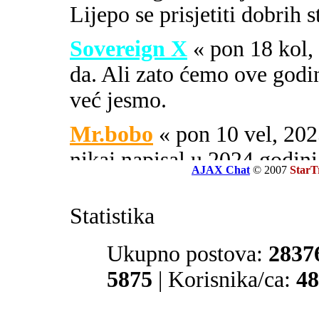
Lijepo se prisjetiti dobrih 
Sovereign X
« pon 18 kol
da. Ali zato ćemo ove godi
već jesmo.
Mr.bobo
« pon 10 vel, 2
nikaj napisal u 2024 godini
AJAX Chat
© 2007
StarT
Sovereign X
« uto 16 svi
Statistika
SOA ili PIPA.
El Zvonko
Ukupno postova:
« uto 16 svi, 
2837
prate tajne službe sekcije 32
5875
| Korisnika/ca:
48
Mr.bobo
« sub 13 svi, 20