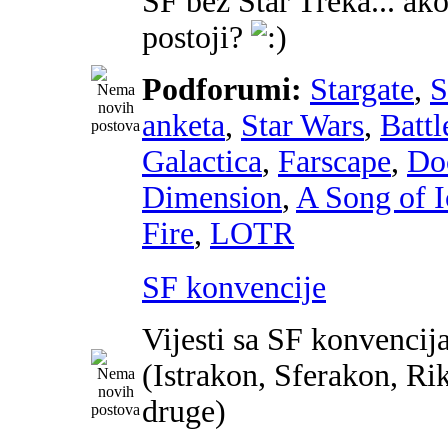
SF bez Star Treka... ako
postoji?
Podforumi:
Stargate
,
anketa
,
Star Wars
,
Battl
Galactica
,
Farscape
,
Do
Dimension
,
A Song of I
Fire
,
LOTR
SF konvencije
Vijesti sa SF konvencij
(Istrakon, Sferakon, Ri
druge)