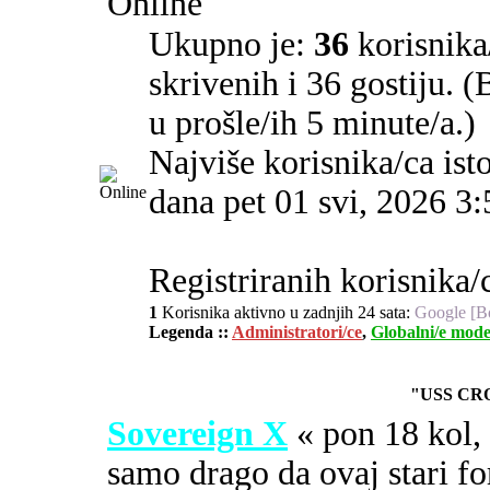
Online
Ukupno je:
36
korisnika/
skrivenih i 36 gostiju. 
u prošle/ih 5 minute/a.)
Najviše korisnika/ca ist
dana pet 01 svi, 2026 3
Registriranih korisnika/c
1
Korisnika aktivno u zadnjih 24 sata:
Google [B
Legenda ::
Administratori/ce
,
Globalni/e mode
"USS CR
Sovereign X
« pon 18 kol
samo drago da ovaj stari fo