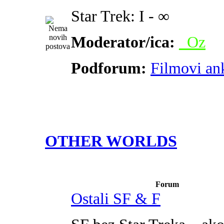
Star Trek: I - ∞
Moderator/ica:
_Oz
Podforum:
Filmovi an
OTHER WORLDS
Forum
Ostali SF & F