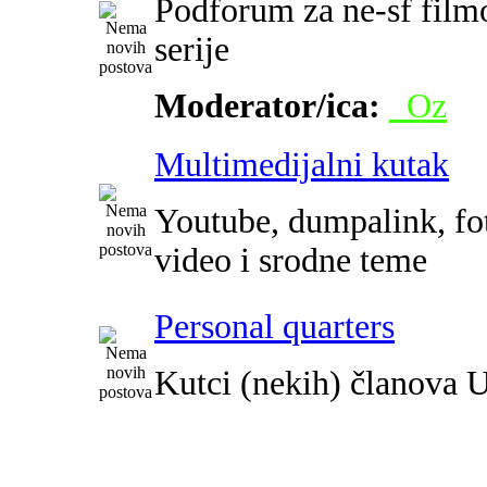
Podforum za ne-sf film
serije
Moderator/ica:
_Oz
Multimedijalni kutak
Youtube, dumpalink, fot
video i srodne teme
Personal quarters
Kutci (nekih) članova 