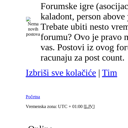
Forumske igre (asocijac
kaladont, person above y
Trebate ubiti nesto vre
forumu? Ovo je pravo m
vas. Postovi iz ovog f
racunaju za post count.
Izbriši sve kolačiće
|
Tim
Početna
Vremenska zona: UTC + 01:00 [
LJV
]