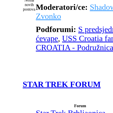
Moderatori/ce:
Shado
Zvonko
Podforumi:
S predsje
ćevape
,
USS Croatia fa
CROATIA - Podružnic
STAR TREK FORUM
Forum