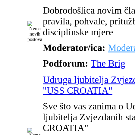
Dobrodošlica novim čl
pravila, pohvale, pritužb
disciplinske mjere
Moderator/ica:
Modera
Podforum:
The Brig
Udruga ljubitelja Zvjez
"USS CROATIA"
Sve što vas zanima o U
ljubitelja Zvjezdanih s
CROATIA"