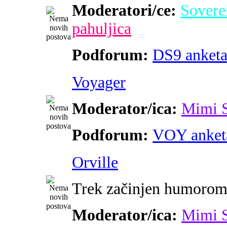
Moderatori/ce:
Sovere
pahuljica
Podforum:
DS9 anket
Voyager
Moderator/ica:
Mimi 
Podforum:
VOY anket
Orville
Trek začinjen humoro
Moderator/ica:
Mimi 