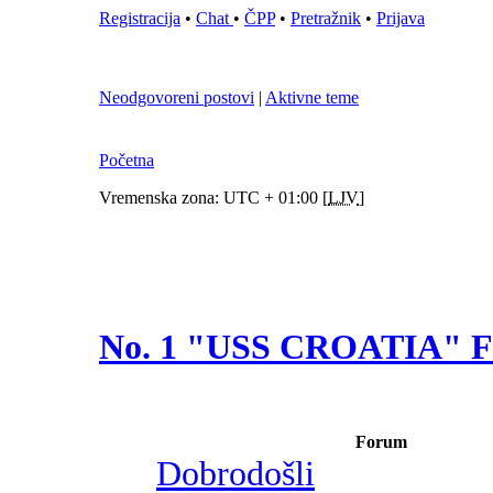
Registracija
•
Chat
•
ČPP
•
Pretražnik
•
Prijava
Neodgovoreni postovi
|
Aktivne teme
Početna
Vremenska zona: UTC + 01:00 [
LJV
]
No. 1 "USS CROATIA"
Forum
Dobrodošli