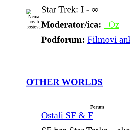
Star Trek: I - ∞
Moderator/ica:
_Oz
Podforum:
Filmovi an
OTHER WORLDS
Forum
Ostali SF & F