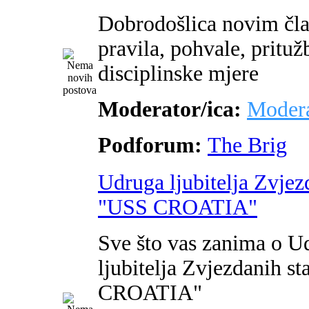
Dobrodošlica novim čl
pravila, pohvale, pritužb
disciplinske mjere
Moderator/ica:
Modera
Podforum:
The Brig
Udruga ljubitelja Zvjez
"USS CROATIA"
Sve što vas zanima o U
ljubitelja Zvjezdanih s
CROATIA"