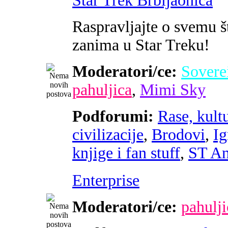
Star Trek Brbljaonica
Raspravljajte o svemu š
zanima u Star Treku!
Moderatori/ce:
Sovere
pahuljica
,
Mimi Sky
Podforumi:
Rase, kultu
civilizacije
,
Brodovi
,
Ig
knjige i fan stuff
,
ST An
Enterprise
Moderatori/ce:
pahulji