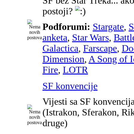
SF bez Star Treka... ako
postoji?
Podforumi:
Stargate
,
anketa
,
Star Wars
,
Battl
Galactica
,
Farscape
,
Do
Dimension
,
A Song of I
Fire
,
LOTR
SF konvencije
Vijesti sa SF konvencij
(Istrakon, Sferakon, Ri
druge)