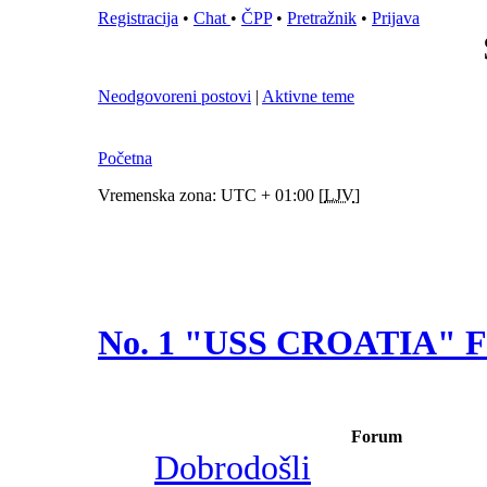
Registracija
•
Chat
•
ČPP
•
Pretražnik
•
Prijava
Neodgovoreni postovi
|
Aktivne teme
Početna
Vremenska zona: UTC + 01:00 [
LJV
]
No. 1 "USS CROATIA"
Forum
Dobrodošli