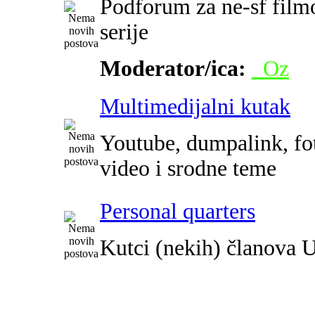
Podforum za ne-sf film
serije
Moderator/ica:
_Oz
Multimedijalni kutak
Youtube, dumpalink, fot
video i srodne teme
Personal quarters
Kutci (nekih) članova 