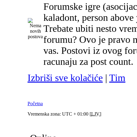
Forumske igre (asocijac
kaladont, person above y
Trebate ubiti nesto vre
forumu? Ovo je pravo m
vas. Postovi iz ovog f
racunaju za post count.
Izbriši sve kolačiće
|
Tim
Početna
Vremenska zona: UTC + 01:00 [
LJV
]