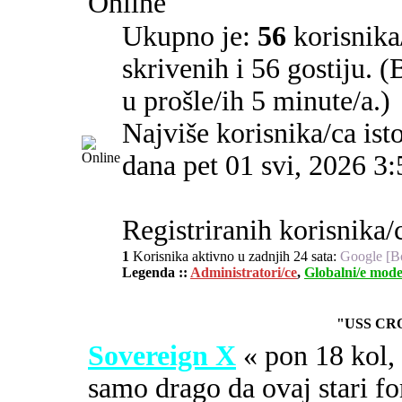
Online
Ukupno je:
56
korisnika/
skrivenih i 56 gostiju. 
u prošle/ih 5 minute/a.)
Najviše korisnika/ca ist
dana pet 01 svi, 2026 3
Registriranih korisnika/c
1
Korisnika aktivno u zadnjih 24 sata:
Google [B
Legenda ::
Administratori/ce
,
Globalni/e mode
"USS CR
Sovereign X
« pon 18 kol
samo drago da ovaj stari fo