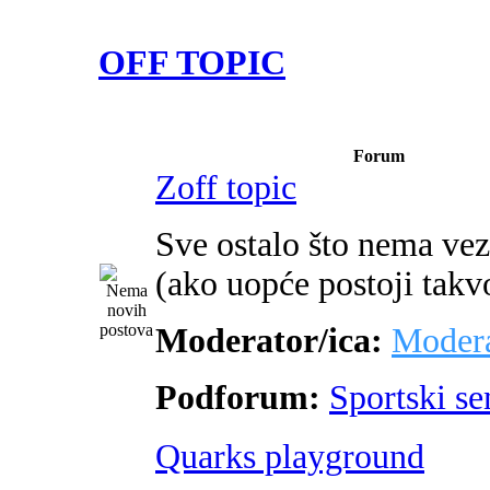
OFF TOPIC
Forum
Zoff topic
Sve ostalo što nema ve
(ako uopće postoji takv
Moderator/ica:
Modera
Podforum:
Sportski s
Quarks playground