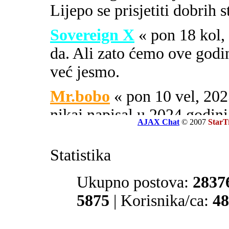
Lijepo se prisjetiti dobrih 
Sovereign X
« pon 18 kol
da. Ali zato ćemo ove godi
već jesmo.
Mr.bobo
« pon 10 vel, 2
nikaj napisal u 2024 godini
AJAX Chat
© 2007
StarT
Sovereign X
« uto 16 svi
Statistika
SOA ili PIPA.
El Zvonko
Ukupno postova:
« uto 16 svi, 
2837
prate tajne službe sekcije 32
5875
| Korisnika/ca:
48
Mr.bobo
« sub 13 svi, 20