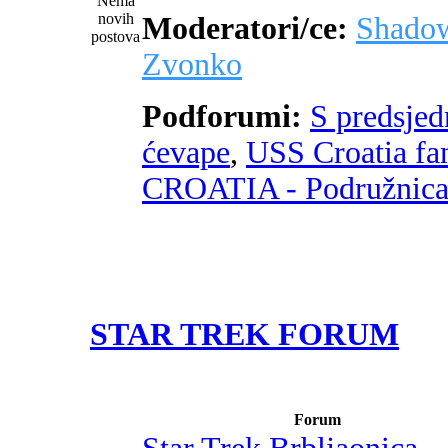
Moderatori/ce:
Shado
Zvonko
Podforumi:
S predsje
ćevape
,
USS Croatia fa
CROATIA - Podružnic
STAR TREK FORUM
Forum