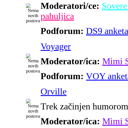
Moderatori/ce:
Sovere
pahuljica
Podforum:
DS9 anket
Voyager
Moderator/ica:
Mimi 
Podforum:
VOY anket
Orville
Trek začinjen humoro
Moderator/ica:
Mimi 