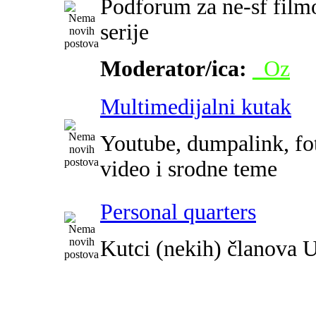
Podforum za ne-sf film
serije
Moderator/ica:
_Oz
Multimedijalni kutak
Youtube, dumpalink, fot
video i srodne teme
Personal quarters
Kutci (nekih) članova 