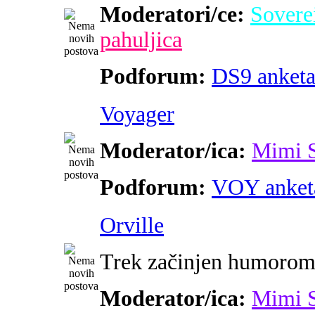
Moderatori/ce:
Sovere
pahuljica
Podforum:
DS9 anket
Voyager
Moderator/ica:
Mimi 
Podforum:
VOY anket
Orville
Trek začinjen humoro
Moderator/ica:
Mimi 