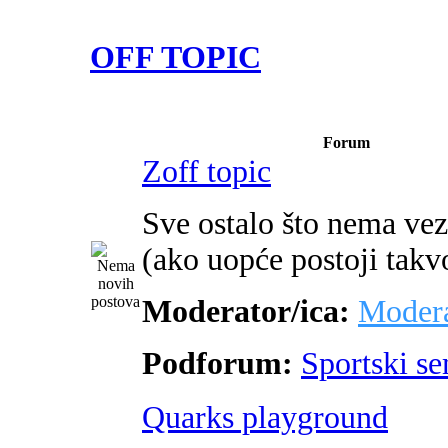
OFF TOPIC
Forum
Zoff topic
Sve ostalo što nema ve
(ako uopće postoji takv
Moderator/ica:
Modera
Podforum:
Sportski s
Quarks playground