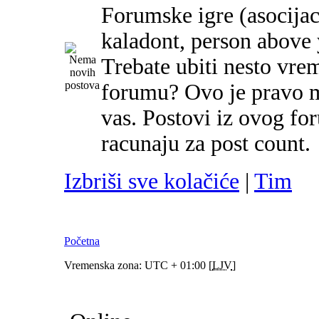
Forumske igre (asocijac
kaladont, person above y
Trebate ubiti nesto vre
forumu? Ovo je pravo m
vas. Postovi iz ovog f
racunaju za post count.
Izbriši sve kolačiće
|
Tim
Početna
Vremenska zona: UTC + 01:00 [
LJV
]