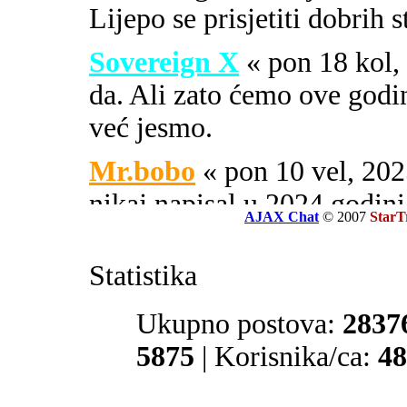
Lijepo se prisjetiti dobrih 
Sovereign X
« pon 18 kol
da. Ali zato ćemo ove godi
već jesmo.
Mr.bobo
« pon 10 vel, 2
nikaj napisal u 2024 godini
AJAX Chat
© 2007
StarT
Sovereign X
« uto 16 svi
Statistika
SOA ili PIPA.
El Zvonko
Ukupno postova:
« uto 16 svi, 
2837
prate tajne službe sekcije 32
5875
| Korisnika/ca:
48
Mr.bobo
« sub 13 svi, 20