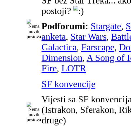
SF bez Star Treka... ako
postoji?
Podforumi:
Stargate
,
anketa
,
Star Wars
,
Battl
Galactica
,
Farscape
,
Do
Dimension
,
A Song of I
Fire
,
LOTR
SF konvencije
Vijesti sa SF konvencij
(Istrakon, Sferakon, Ri
druge)