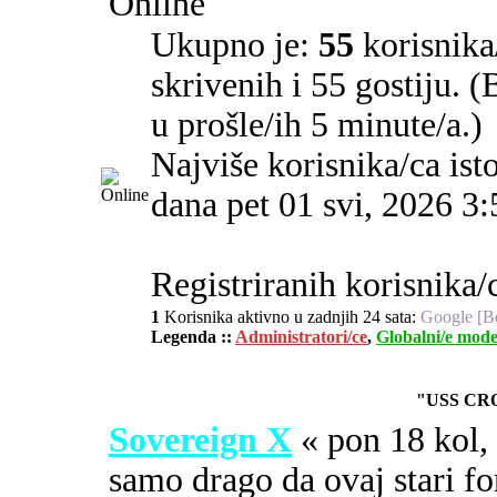
Online
Ukupno je:
55
korisnika/
skrivenih i 55 gostiju. 
u prošle/ih 5 minute/a.)
Najviše korisnika/ca ist
dana pet 01 svi, 2026 3
Registriranih korisnika/c
1
Korisnika aktivno u zadnjih 24 sata:
Google [B
Legenda ::
Administratori/ce
,
Globalni/e mode
"USS CR
Sovereign X
« pon 18 kol
samo drago da ovaj stari fo