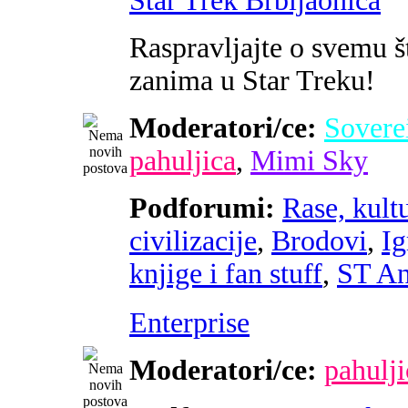
Star Trek Brbljaonica
Raspravljajte o svemu š
zanima u Star Treku!
Moderatori/ce:
Sovere
pahuljica
,
Mimi Sky
Podforumi:
Rase, kultu
civilizacije
,
Brodovi
,
Ig
knjige i fan stuff
,
ST An
Enterprise
Moderatori/ce:
pahulji