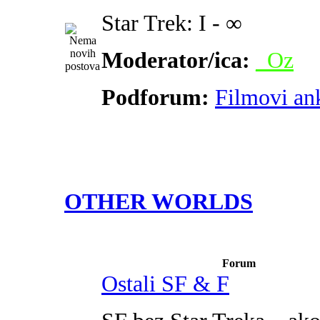
Star Trek: I - ∞
Moderator/ica:
_Oz
Podforum:
Filmovi an
OTHER WORLDS
Forum
Ostali SF & F