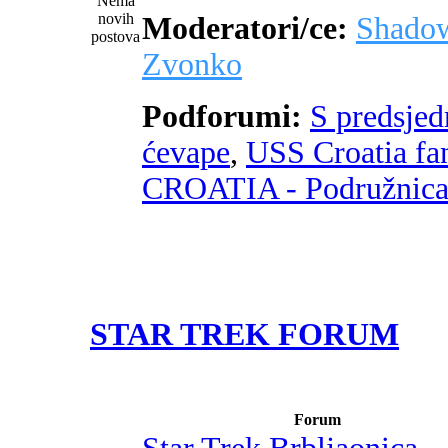
Moderatori/ce:
Shado
Zvonko
Podforumi:
S predsje
ćevape
,
USS Croatia fa
CROATIA - Podružnic
STAR TREK FORUM
Forum