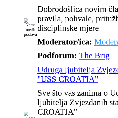
Dobrodošlica novim čl
pravila, pohvale, pritužb
disciplinske mjere
Moderator/ica:
Modera
Podforum:
The Brig
Udruga ljubitelja Zvjez
"USS CROATIA"
Sve što vas zanima o U
ljubitelja Zvjezdanih s
CROATIA"