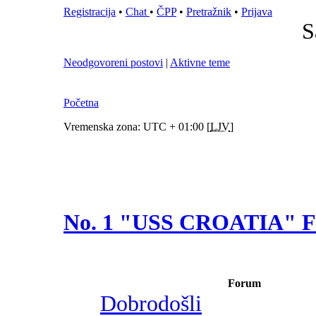
Registracija
•
Chat
•
ČPP
•
Pretražnik
•
Prijava
S
Neodgovoreni postovi
|
Aktivne teme
Početna
Vremenska zona: UTC + 01:00 [
LJV
]
No. 1 "USS CROATIA"
Forum
Dobrodošli