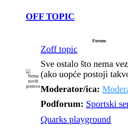
OFF TOPIC
Forum
Zoff topic
Sve ostalo što nema ve
(ako uopće postoji takv
Moderator/ica:
Modera
Podforum:
Sportski s
Quarks playground