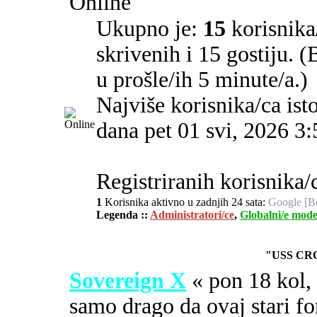
Online
Ukupno je:
15
korisnika/
skrivenih i 15 gostiju. 
u prošle/ih 5 minute/a.)
Najviše korisnika/ca ist
dana pet 01 svi, 2026 3
Registriranih korisnika/c
1
Korisnika aktivno u zadnjih 24 sata:
Google [B
Legenda ::
Administratori/ce
,
Globalni/e mode
"USS CR
Sovereign X
« pon 18 kol
samo drago da ovaj stari fo