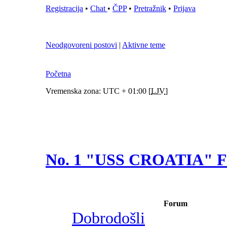
Registracija
•
Chat
•
ČPP
•
Pretražnik
•
Prijava
Neodgovoreni postovi
|
Aktivne teme
Početna
Vremenska zona: UTC + 01:00 [
LJV
]
No. 1 "USS CROATIA"
Forum
Dobrodošli