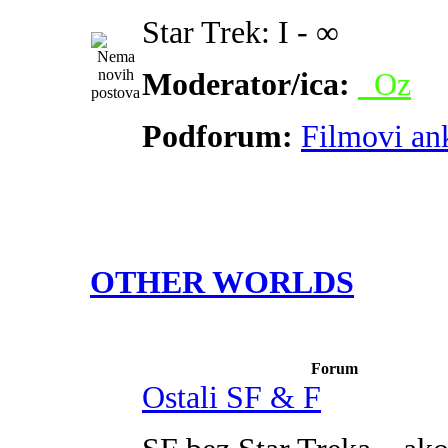
Star Trek: I - ∞
Moderator/ica:
_Oz
Podforum:
Filmovi an
OTHER WORLDS
Forum
Ostali SF & F