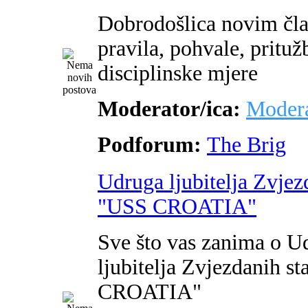
Dobrodošlica novim čl
pravila, pohvale, pritužb
disciplinske mjere
Moderator/ica:
Modera
Podforum:
The Brig
Udruga ljubitelja Zvjez
"USS CROATIA"
Sve što vas zanima o U
ljubitelja Zvjezdanih s
CROATIA"