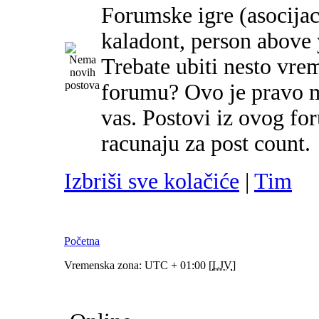
Forumske igre (asocijac
kaladont, person above y
Trebate ubiti nesto vre
forumu? Ovo je pravo m
vas. Postovi iz ovog f
racunaju za post count.
Izbriši sve kolačiće
|
Tim
Početna
Vremenska zona: UTC + 01:00 [
LJV
]