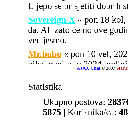
Lijepo se prisjetiti dobrih 
Sovereign X
« pon 18 kol
da. Ali zato ćemo ove godi
već jesmo.
Mr.bobo
« pon 10 vel, 2
nikaj napisal u 2024 godini
AJAX Chat
© 2007
StarT
Sovereign X
« uto 16 svi
Statistika
SOA ili PIPA.
El Zvonko
Ukupno postova:
« uto 16 svi, 
2837
prate tajne službe sekcije 32
5875
| Korisnika/ca:
48
Mr.bobo
« sub 13 svi, 20