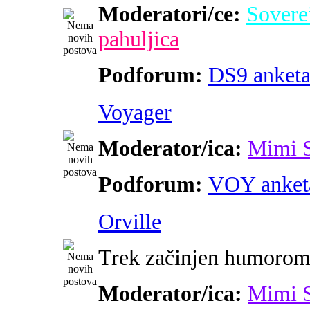
Moderatori/ce:
Sovere
pahuljica
Podforum:
DS9 anket
Voyager
Moderator/ica:
Mimi 
Podforum:
VOY anket
Orville
Trek začinjen humoro
Moderator/ica:
Mimi 