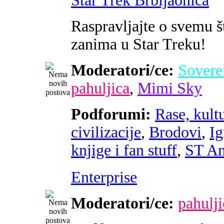
Star Trek Brbljaonica
Raspravljajte o svemu š
zanima u Star Treku!
Moderatori/ce:
Sovere
pahuljica
,
Mimi Sky
Podforumi:
Rase, kultu
civilizacije
,
Brodovi
,
Ig
knjige i fan stuff
,
ST An
Enterprise
Moderatori/ce:
pahulji