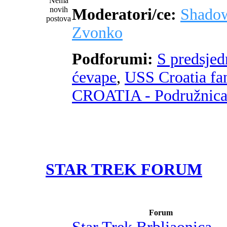
Moderatori/ce:
Shado
Zvonko
Podforumi:
S predsje
ćevape
,
USS Croatia fa
CROATIA - Podružnic
STAR TREK FORUM
Forum