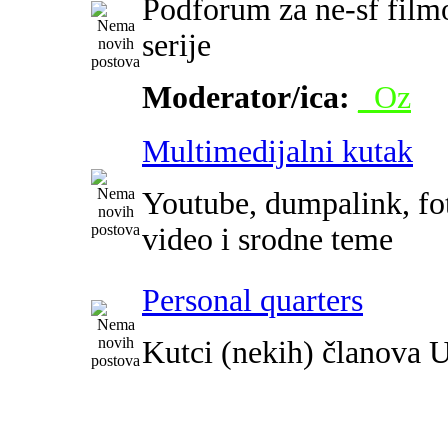
Podforum za ne-sf film
serije
Moderator/ica:
_Oz
Multimedijalni kutak
Youtube, dumpalink, fot
video i srodne teme
Personal quarters
Kutci (nekih) članova 