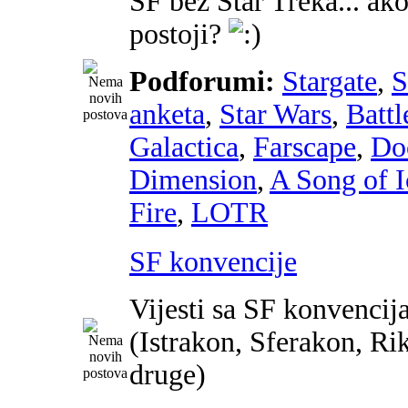
SF bez Star Treka... ako
postoji?
Podforumi:
Stargate
,
anketa
,
Star Wars
,
Battl
Galactica
,
Farscape
,
Do
Dimension
,
A Song of I
Fire
,
LOTR
SF konvencije
Vijesti sa SF konvencij
(Istrakon, Sferakon, Ri
druge)