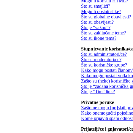
Mogu li koristiti HTML?
Što su smajlići?
Mogu li postati slike?
Što su globalne obavijesti?
Što su obavijesti?
Što je “važno”?
Što su zaključane teme?
Što su ikone tema?
Stupnjevanje korisnika/ca
Što su administratori/ce?
Što su moderatori/ce?
Što su korisničke grupe?
Kako mogu postati članom/
Kako mogu postati vođa ko
Zašto su (neke) korisničke 
Što je “zadana korisnička 
Što je “Tim” link?
Privatne poruke
Zašto ne mogu [po]slati pri
Kako onemogućiti pojedine 
Kome prijaviti spam odnosn
Prijatelji/ce i gnjavatori/c