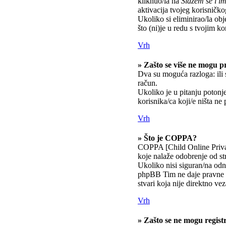
kliknuo/la na
Slažem se i 
aktivacija tvojeg korisničkog
Ukoliko si eliminirao/la obj
što (ni)je u redu s tvojim k
Vrh
» Zašto se više ne mogu pr
Dva su moguća razloga: ili 
račun.
Ukoliko je u pitanju potonje
korisnika/ca koji/e ništa ne
Vrh
» Što je COPPA?
COPPA [Child Online Privac
koje nalaže odobrenje od st
Ukoliko nisi siguran/na odno
phpBB Tim ne daje pravne s
stvari koja nije direktno 
Vrh
» Zašto se ne mogu registr