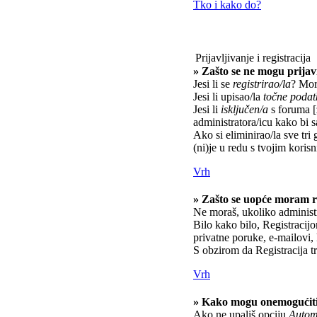
Tko i kako do?
Prijavljivanje i registracija
» Zašto se ne mogu prijavi
Jesi li se
registrirao/la
? Mora
Jesi li upisao/la
točne podat
Jesi li
isključen/a
s foruma [z
administratora/icu kako bi s
Ako si eliminirao/la sve tri 
(ni)je u redu s tvojim kori
Vrh
» Zašto se uopće moram re
Ne moraš, ukoliko administr
Bilo kako bilo, Registracij
privatne poruke, e-mailovi, 
S obzirom da Registracija tr
Vrh
» Kako mogu onemogućiti
Ako ne upališ opciju
Automa