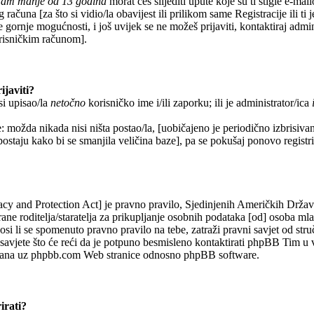
imam manje od 13 godina
morat ćeš slijediti upute koje su ti stigle e-mai
 računa [za što si vidio/la obavijest ili prilikom same Registracije ili ti 
e gornje mogućnosti, i još uvijek se ne možeš prijaviti, kontaktiraj admin
orisničkim računom].
ijaviti?
si upisao/la
netočno
korisničko ime i/ili zaporku; ili je administrator/ica
: možda nikada nisi ništa postao/la, [uobičajeno je periodično izbrisiva
 postaju kako bi se smanjila veličina baze], pa se pokušaj ponovo registrir
y and Protection Act] je pravno pravilo, Sjedinjenih Američkih Drža
rane roditelja/staratelja za prikupljanje osobnih podataka [od] osoba ml
si li se spomenuto pravno pravilo na tebe, zatraži pravni savjet od str
avjete što će reći da je potpuno besmisleno kontaktirati phpBB Tim u 
vezana uz phpbb.com Web stranice odnosno phpBB software.
irati?