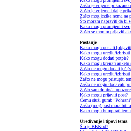
Kako mogu promijeniti svo
Zašto je vrijeme prikazano
Zašto je vrijeme i dalje pr
Zašto mog jezika nema na 
Što moram napraviti da bi s
Kako mogu promijeniti svoj
Zašto se moram prijaviti ak
Postanje
Kako mogu postati [objavit
Kako mogu urediti/izbrisati
Kako mogu dodati potpis?
Kako mogu kreirati anketu
Zašto ne mogu dodati još (v
Kako mogu urediti/izbrisati
Zašto ne mogu pristupiti t
Zašto ne mogu dodavati pri
Zašto sam dobio/la upozore
Kako mogu prijaviti post?
Čemu služi gumb “Pohrani” 
Zašto (moj) post mora biti 
Kako mogu bumpirati temu
Uređivanje i tipovi tema
Što je BBKod?