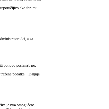
 preporučljivo ako forumu
dministratoru/ici, a za
biti ponovo poslana], no,
 tražene podatke... Daljnje
rška je bila omogućena,