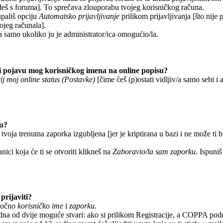
deš s foruma]. To sprečava zlouporabu tvojeg korisničkog računa.
upališ opciju
Automatsko prijavljivanje
prilikom prijavljivanja [što nije
vojeg računala].
a samo ukoliko ju je administrator/ica omogućio/la.
 pojavu mog korisničkog imena na online popisu?
ij moj online status (Postavke)
[čime ćeš (p)ostati vidljiv/a samo sebi i a
ku?
 tvoja trenutna zaporka izgubljena [jer je kriptirana u bazi i ne može ti 
anici koja će ti se otvoriti klikneš na
Zaboravio/la sam zaporku
. Ispuniš
prijaviti?
 točno
korisničko ime
i
zaporku
.
edna od dvije moguće stvari: ako si prilikom Registracije, a COPPA pod