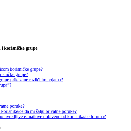
 i korisničke grupe
icom korisničke grupe?
risničke grupe?
grupe prikazane različitim bojama?
grupa”?
vatne poruke?
korisnike/ce da mi šalju privatne poruke?
o uvredljive e-mailove dobivene od korisnika/ce foruma?
e