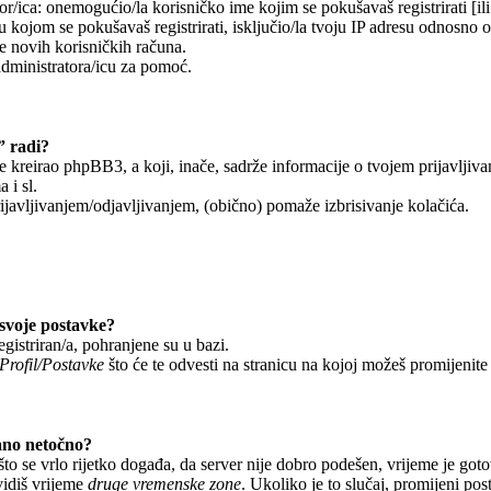
r/ica: onemogućio/la korisničko ime kojim se pokušavaš registrirati [ili 
 kojom se pokušavaš registrirati, isključio/la tvoju IP adresu odnosno 
je novih korisničkih računa.
administratora/icu za pomoć.
” radi?
je kreirao phpBB3, a koji, inače, sadrže informacije o tvojem prijavljiv
 i sl.
javljivanjem/odjavljivanjem, (obično) pomaže izbrisivanje kolačića.
svoje postavke?
egistriran/a, pohranjene su u bazi.
Profil/Postavke
što će te odvesti na stranicu na kojoj možeš promijenite
ano netočno?
o se vrlo rijetko događa, da server nije dobro podešen, vrijeme je got
vidiš vrijeme
druge vremenske zone
. Ukoliko je to slučaj, promijeni po