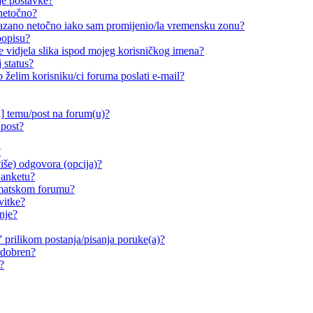
je postavke?
 netočno?
ikazano netočno iako sam promijenio/la vremensku zonu?
popisu?
e vidjela slika ispod mojeg korisničkog imena?
 status?
o želim korisniku/ci foruma poslati e-mail?
i] temu/post na forum(u)?
 post?
?
iše) odgovora (opcija)?
 anketu?
ematskom forumu?
vitke?
nje?
prilikom postanja/pisanja poruke(a)?
odobren?
?