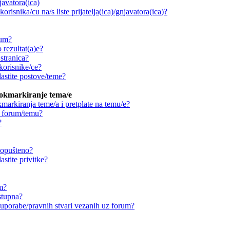
njavatora(ica)
orisnika/cu na/s liste prijatelja(ica)/gnjavatora(ica)?
rum?
 rezultat(a)e?
stranica?
korisnike/ce?
astite postove/teme?
ookmarkiranje tema/e
markiranja teme/a i pretplate na temu/e?
a forum/temu?
?
 dopušteno?
stite privitke?
um?
stupna?
ouporabe/pravnih stvari vezanih uz forum?