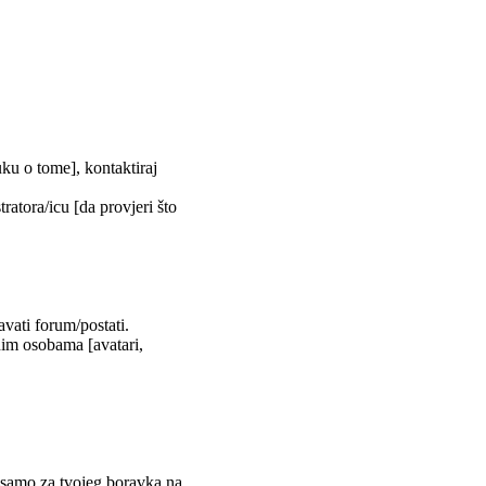
uku o tome], kontaktiraj
tratora/icu [da provjeri što
vati forum/postati.
nim osobama [avatari,
m samo za tvojeg boravka na