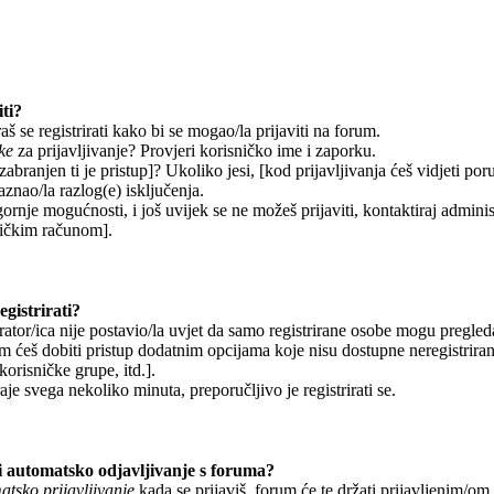
ti?
š se registrirati kako bi se mogao/la prijaviti na forum.
ke
za prijavljivanje? Provjeri korisničko ime i zaporku.
abranjen ti je pristup]? Ukoliko jesi, [kod prijavljivanja ćeš vidjeti por
aznao/la razlog(e) isključenja.
gornje mogućnosti, i još uvijek se ne možeš prijaviti, kontaktiraj adminis
sničkim računom].
gistrirati?
ator/ica nije postavio/la uvjet da samo registrirane osobe mogu pregleda
om ćeš dobiti pristup dodatnim opcijama koje nisu dostupne neregistrira
korisničke grupe, itd.].
aje svega nekoliko minuta, preporučljivo je registrirati se.
 automatsko odjavljivanje s foruma?
tsko prijavljivanje
kada se prijaviš, forum će te držati prijavljenim/o