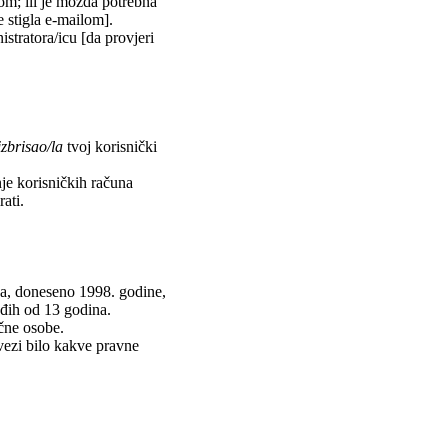
lom; ili je možda potrebna
je stigla e-mailom].
istratora/icu [da provjeri
izbrisao/la
tvoj korisnički
nje korisničkih računa
ati.
va, doneseno 1998. godine,
ađih od 13 godina.
učne osobe.
vezi bilo kakve pravne