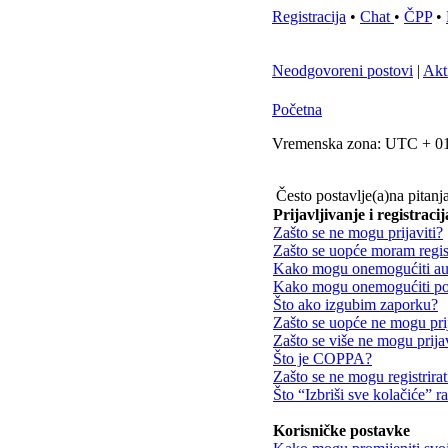
Registracija
•
Chat
•
ČPP
•
Neodgovoreni postovi
|
Akt
Početna
Vremenska zona: UTC + 01
Često postavlje(a)na pitanj
Prijavljivanje i registracij
Zašto se ne mogu prijaviti?
Zašto se uopće moram regist
Kako mogu onemogućiti aut
Kako mogu onemogućiti poj
Što ako izgubim zaporku?
Zašto se uopće ne mogu prij
Zašto se više ne mogu prijav
Što je COPPA?
Zašto se ne mogu registrirat
Što “Izbriši sve kolačiće” r
Korisničke postavke