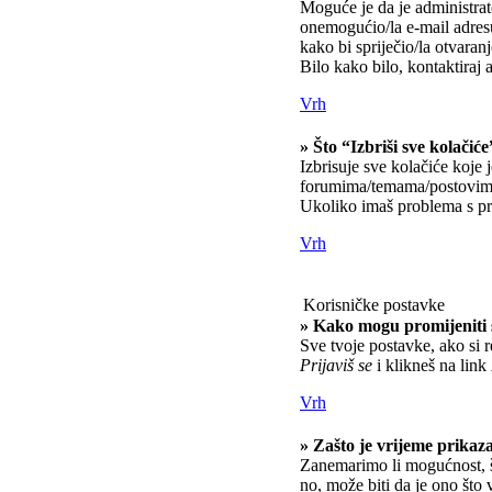
Moguće je da je administrato
onemogućio/la e-mail adresu
kako bi spriječio/la otvaran
Bilo kako bilo, kontaktiraj 
Vrh
» Što “Izbriši sve kolačiće
Izbrisuje sve kolačiće koje 
forumima/temama/postovima
Ukoliko imaš problema s pri
Vrh
Korisničke postavke
» Kako mogu promijeniti 
Sve tvoje postavke, ako si r
Prijaviš se
i klikneš na link
Vrh
» Zašto je vrijeme prikaz
Zanemarimo li mogućnost, št
no, može biti da je ono što 