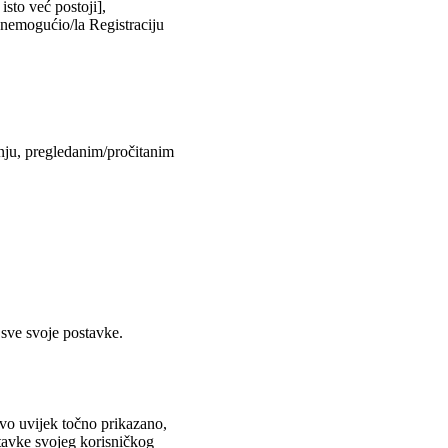
isto već postoji],
onemogućio/la Registraciju
anju, pregledanim/pročitanim
 sve svoje postavke.
ovo uvijek točno prikazano,
stavke svojeg korisničkog