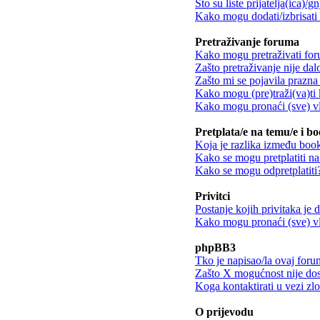
Što su liste prijatelja(ica)/g
Kako mogu dodati/izbrisati k
Pretraživanje foruma
Kako mogu pretraživati fo
Zašto pretraživanje nije dalo
Zašto mi se pojavila prazna 
Kako mogu (pre)traži(va)ti 
Kako mogu pronaći (sve) vl
Pretplata/e na temu/e i b
Koja je razlika između book
Kako se mogu pretplatiti n
Kako se mogu odpretplatiti
Privitci
Postanje kojih privitaka je
Kako mogu pronaći (sve) vla
phpBB3
Tko je napisao/la ovaj for
Zašto X mogućnost nije do
Koga kontaktirati u vezi zl
O prijevodu