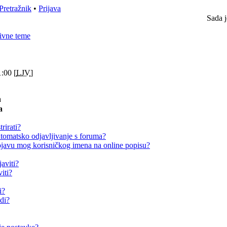
Pretražnik
•
Prijava
Sada j
ivne teme
:00 [
LJV
]
a
a
rirati?
omatsko odjavljivanje s foruma?
avu mog korisničkog imena na online popisu?
aviti?
iti?
i?
adi?