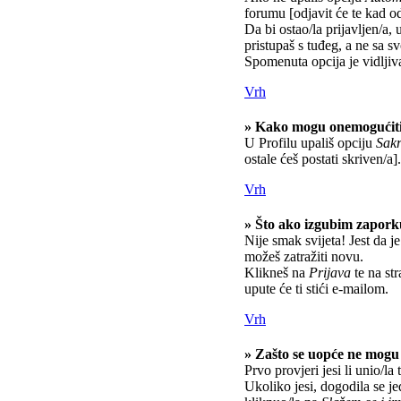
forumu [odjavit će te kad o
Da bi ostao/la prijavljen/a, 
pristupaš s tuđeg, a ne sa s
Spomenuta opcija je vidljiv
Vrh
» Kako mogu onemogućiti
U Profilu upališ opciju
Sakr
ostale ćeš postati skriven/a].
Vrh
» Što ako izgubim zapor
Nije smak svijeta! Jest da je
možeš zatražiti novu.
Klikneš na
Prijava
te na str
upute će ti stići e-mailom.
Vrh
» Zašto se uopće ne mogu 
Prvo provjeri jesi li unio/la
Ukoliko jesi, dogodila se j