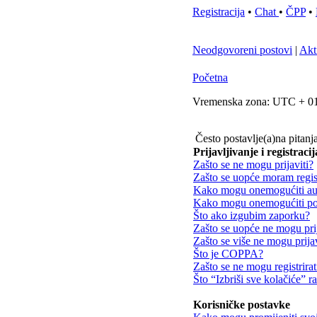
Registracija
•
Chat
•
ČPP
•
Neodgovoreni postovi
|
Akt
Početna
Vremenska zona: UTC + 01
Često postavlje(a)na pitanj
Prijavljivanje i registracij
Zašto se ne mogu prijaviti?
Zašto se uopće moram regist
Kako mogu onemogućiti aut
Kako mogu onemogućiti poj
Što ako izgubim zaporku?
Zašto se uopće ne mogu prij
Zašto se više ne mogu prijav
Što je COPPA?
Zašto se ne mogu registrirat
Što “Izbriši sve kolačiće” r
Korisničke postavke