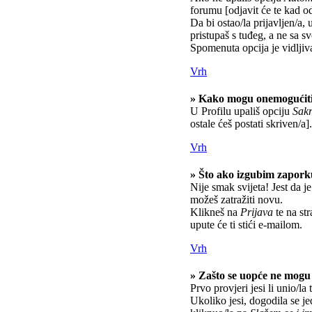
forumu [odjavit će te kad o
Da bi ostao/la prijavljen/a, 
pristupaš s tuđeg, a ne sa s
Spomenuta opcija je vidljiv
Vrh
» Kako mogu onemogućiti
U Profilu upališ opciju
Sakr
ostale ćeš postati skriven/a].
Vrh
» Što ako izgubim zapor
Nije smak svijeta! Jest da je
možeš zatražiti novu.
Klikneš na
Prijava
te na str
upute će ti stići e-mailom.
Vrh
» Zašto se uopće ne mogu 
Prvo provjeri jesi li unio/la
Ukoliko jesi, dogodila se j