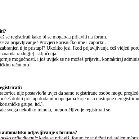
ti?
š se registrirati kako bi se mogao/la prijaviti na forum.
ke
za prijavljivanje? Provjeri korisničko ime i zaporku.
abranjen ti je pristup]? Ukoliko jesi, [kod prijavljivanja ćeš vidjeti por
aznao/la razlog(e) isključenja.
gornje mogućnosti, i još uvijek se ne možeš prijaviti, kontaktiraj adminis
sničkim računom].
gistrirati?
ator/ica nije postavio/la uvjet da samo registrirane osobe mogu pregleda
om ćeš dobiti pristup dodatnim opcijama koje nisu dostupne neregistrira
korisničke grupe, itd.].
aje svega nekoliko minuta, preporučljivo je registrirati se.
 automatsko odjavljivanje s foruma?
tsko prijavljivanje
kada se prijaviš, forum će te držati prijavljenim/o