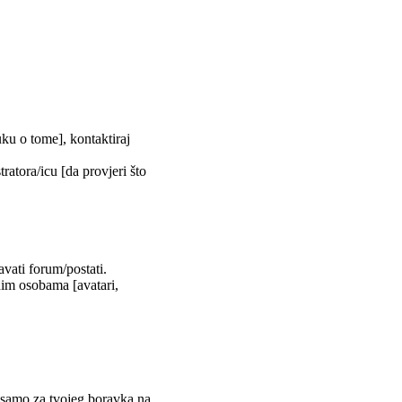
uku o tome], kontaktiraj
tratora/icu [da provjeri što
vati forum/postati.
nim osobama [avatari,
m samo za tvojeg boravka na