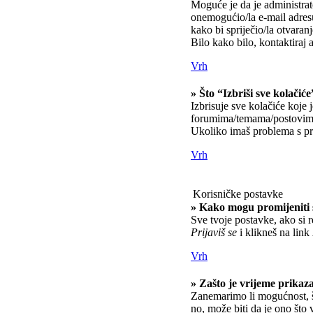
Moguće je da je administrato
onemogućio/la e-mail adresu
kako bi spriječio/la otvaran
Bilo kako bilo, kontaktiraj 
Vrh
» Što “Izbriši sve kolačiće
Izbrisuje sve kolačiće koje 
forumima/temama/postovima
Ukoliko imaš problema s pri
Vrh
Korisničke postavke
» Kako mogu promijeniti 
Sve tvoje postavke, ako si r
Prijaviš se
i klikneš na link
Vrh
» Zašto je vrijeme prikaz
Zanemarimo li mogućnost, št
no, može biti da je ono što 