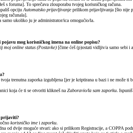
deš s foruma]. To sprečava zlouporabu tvojeg korisničkog računa.
upališ opciju
Automatsko prijavljivanje
prilikom prijavljivanja [što nije
vojeg računala].
a samo ukoliko ju je administrator/ica omogućio/la.
 pojavu mog korisničkog imena na online popisu?
ij moj online status (Postavke)
[čime ćeš (p)ostati vidljiv/a samo sebi i a
ku?
 tvoja trenutna zaporka izgubljena [jer je kriptirana u bazi i ne može ti 
anici koja će ti se otvoriti klikneš na
Zaboravio/la sam zaporku
. Ispuniš
prijaviti?
 točno
korisničko ime
i
zaporku
.
edna od dvije moguće stvari: ako si prilikom Registracije, a COPPA pod