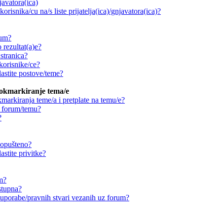
njavatora(ica)
orisnika/cu na/s liste prijatelja(ica)/gnjavatora(ica)?
rum?
 rezultat(a)e?
stranica?
korisnike/ce?
astite postove/teme?
ookmarkiranje tema/e
markiranja teme/a i pretplate na temu/e?
a forum/temu?
?
 dopušteno?
stite privitke?
um?
stupna?
ouporabe/pravnih stvari vezanih uz forum?