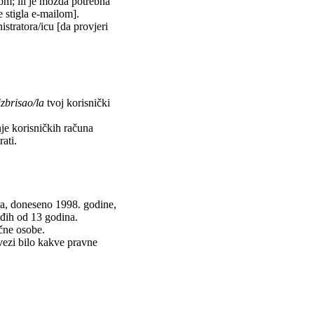
lom; ili je možda potrebna
je stigla e-mailom].
istratora/icu [da provjeri
izbrisao/la
tvoj korisnički
nje korisničkih računa
ati.
va, doneseno 1998. godine,
ađih od 13 godina.
učne osobe.
vezi bilo kakve pravne