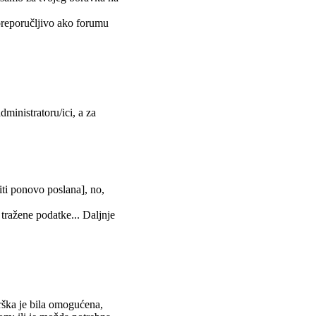
 preporučljivo ako forumu
dministratoru/ici, a za
biti ponovo poslana], no,
 tražene podatke... Daljnje
rška je bila omogućena,