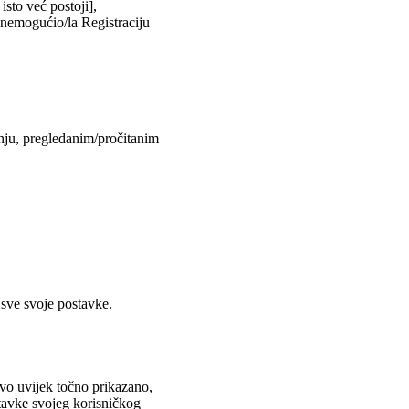
isto već postoji],
onemogućio/la Registraciju
anju, pregledanim/pročitanim
 sve svoje postavke.
ovo uvijek točno prikazano,
stavke svojeg korisničkog