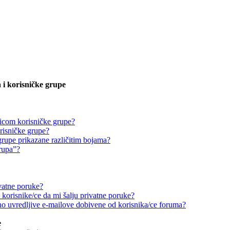
 i korisničke grupe
icom korisničke grupe?
risničke grupe?
grupe prikazane različitim bojama?
grupa”?
vatne poruke?
korisnike/ce da mi šalju privatne poruke?
o uvredljive e-mailove dobivene od korisnika/ce foruma?
e