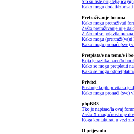
Što su liste prijatelja(ica)/g
Kako mogu dodati/izbrisati k
Pretraživanje foruma
Kako mogu pretraživati fo
Zašto pretraživanje nije dalo
Zašto mi se pojavila prazna 
Kako mogu (pre)traži(va)ti 
Kako mogu pronaći (sve) vl
Pretplata/e na temu/e i b
Koja je razlika između book
Kako se mogu pretplatiti n
Kako se mogu odpretplatiti
Privitci
Postanje kojih privitaka je
Kako mogu pronaći (sve) vla
phpBB3
Tko je napisao/la ovaj for
Zašto X mogućnost nije do
Koga kontaktirati u vezi zl
O prijevodu