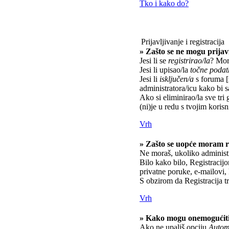
Tko i kako do?
Prijavljivanje i registracija
» Zašto se ne mogu prijavi
Jesi li se
registrirao/la
? Mora
Jesi li upisao/la
točne podat
Jesi li
isključen/a
s foruma [z
administratora/icu kako bi s
Ako si eliminirao/la sve tri 
(ni)je u redu s tvojim kori
Vrh
» Zašto se uopće moram re
Ne moraš, ukoliko administr
Bilo kako bilo, Registracij
privatne poruke, e-mailovi, 
S obzirom da Registracija tr
Vrh
» Kako mogu onemogućiti
Ako ne upališ opciju
Automa