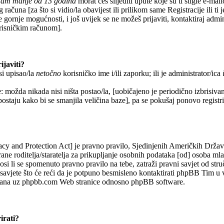
imam manje od 13 godina
morat ćeš slijediti upute koje su ti stigle e-mai
 računa [za što si vidio/la obavijest ili prilikom same Registracije ili ti 
e gornje mogućnosti, i još uvijek se ne možeš prijaviti, kontaktiraj admin
orisničkim računom].
ijaviti?
si upisao/la
netočno
korisničko ime i/ili zaporku; ili je administrator/ica
: možda nikada nisi ništa postao/la, [uobičajeno je periodično izbrisiva
 postaju kako bi se smanjila veličina baze], pa se pokušaj ponovo registrir
y and Protection Act] je pravno pravilo, Sjedinjenih Američkih Drža
rane roditelja/staratelja za prikupljanje osobnih podataka [od] osoba ml
si li se spomenuto pravno pravilo na tebe, zatraži pravni savjet od str
avjete što će reći da je potpuno besmisleno kontaktirati phpBB Tim u 
vezana uz phpbb.com Web stranice odnosno phpBB software.
irati?