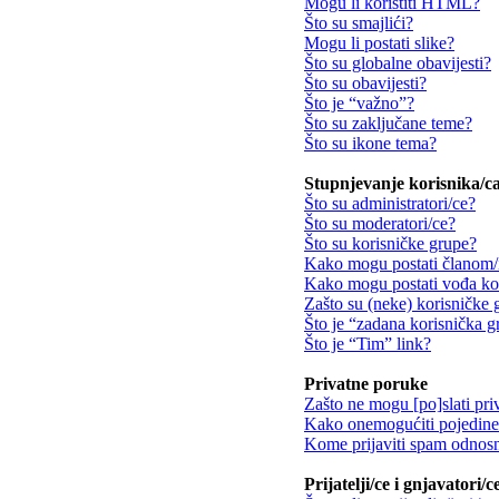
Mogu li koristiti HTML?
Što su smajlići?
Mogu li postati slike?
Što su globalne obavijesti?
Što su obavijesti?
Što je “važno”?
Što su zaključane teme?
Što su ikone tema?
Stupnjevanje korisnika/ca
Što su administratori/ce?
Što su moderatori/ce?
Što su korisničke grupe?
Kako mogu postati članom/
Kako mogu postati vođa ko
Zašto su (neke) korisničke 
Što je “zadana korisnička 
Što je “Tim” link?
Privatne poruke
Zašto ne mogu [po]slati pri
Kako onemogućiti pojedine 
Kome prijaviti spam odnosn
Prijatelji/ce i gnjavatori/c