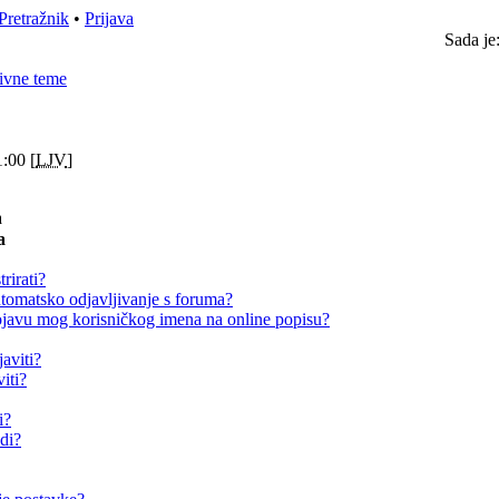
Pretražnik
•
Prijava
Sada je
ivne teme
:00 [
LJV
]
a
a
rirati?
omatsko odjavljivanje s foruma?
avu mog korisničkog imena na online popisu?
aviti?
iti?
i?
adi?