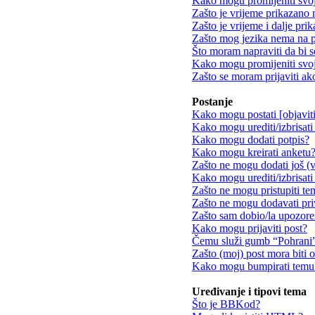
Kako mogu promijeniti svo
Zašto je vrijeme prikazano
Zašto je vrijeme i dalje pr
Zašto mog jezika nema na 
Što moram napraviti da bi s
Kako mogu promijeniti svoj
Zašto se moram prijaviti ak
Postanje
Kako mogu postati [objavit
Kako mogu urediti/izbrisati
Kako mogu dodati potpis?
Kako mogu kreirati anketu
Zašto ne mogu dodati još (v
Kako mogu urediti/izbrisati
Zašto ne mogu pristupiti t
Zašto ne mogu dodavati pri
Zašto sam dobio/la upozore
Kako mogu prijaviti post?
Čemu služi gumb “Pohrani” 
Zašto (moj) post mora biti 
Kako mogu bumpirati temu
Uređivanje i tipovi tema
Što je BBKod?