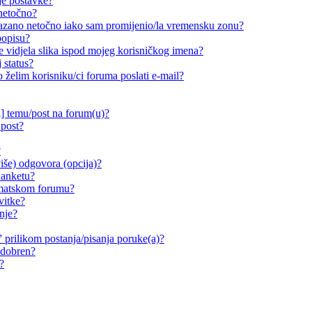
je postavke?
 netočno?
ikazano netočno iako sam promijenio/la vremensku zonu?
popisu?
e vidjela slika ispod mojeg korisničkog imena?
 status?
o želim korisniku/ci foruma poslati e-mail?
i] temu/post na forum(u)?
 post?
?
iše) odgovora (opcija)?
 anketu?
ematskom forumu?
vitke?
nje?
prilikom postanja/pisanja poruke(a)?
odobren?
?