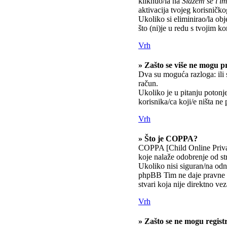
kliknuo/la na
Slažem se i 
aktivacija tvojeg korisničkog
Ukoliko si eliminirao/la obj
što (ni)je u redu s tvojim k
Vrh
» Zašto se više ne mogu pr
Dva su moguća razloga: ili 
račun.
Ukoliko je u pitanju potonje
korisnika/ca koji/e ništa ne
Vrh
» Što je COPPA?
COPPA [Child Online Privac
koje nalaže odobrenje od st
Ukoliko nisi siguran/na odno
phpBB Tim ne daje pravne s
stvari koja nije direktno 
Vrh
» Zašto se ne mogu registr