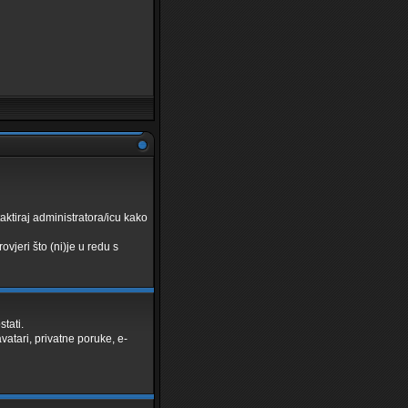
taktiraj administratora/icu kako
ovjeri što (ni)je u redu s
tati.
atari, privatne poruke, e-