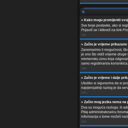
» Kako mogu promijeniti svo
Sve tvoje postavke, ako si regi
Prijaviš se
i klikneš na link
Pro
Vrh
» Zašto je vrijeme prikazano
Zanemarimo li mogućnost, što s
je ono što vidiš vrijeme
druge
vremensku zonu koja odgovara 
samo registrirani/a korisnik/ca
Vrh
» Zašto je vrijeme i dalje p
Ukoliko si siguran/na da si po
najvjerojatniji razlog je da se
Vrh
» Zašto mog jezika nema na 
Dva su moguća razloga: ili adm
Pitaj administratora/icu foruma 
informacija o tome možeš naći
Vrh