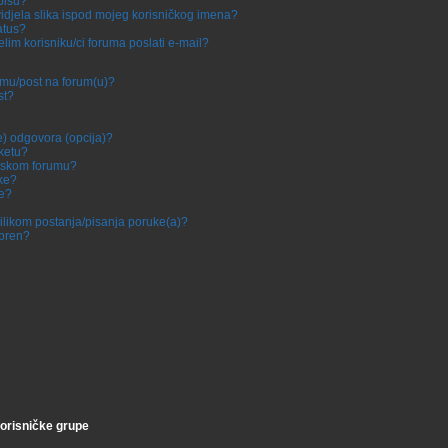
pisu?
vidjela slika ispod mojeg korisničkog imena?
atus?
elim korisniku/ci foruma poslati e-mail?
temu/post na forum(u)?
st?
e) odgovora (opcija)?
nketu?
atskom forumu?
tke?
je?
ilikom postanja/pisanja poruke(a)?
obren?
korisničke grupe