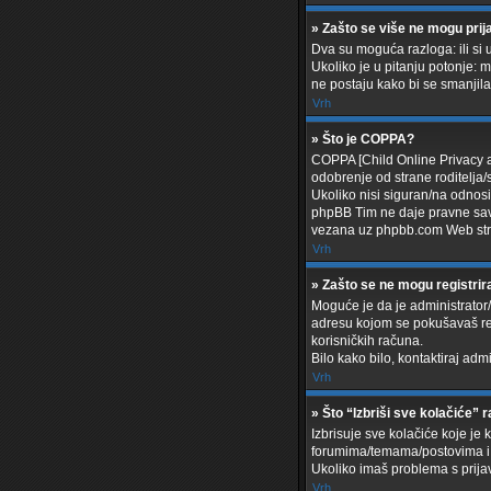
» Zašto se više ne mogu prija
Dva su moguća razloga: ili si 
Ukoliko je u pitanju potonje: m
ne postaju kako bi se smanjila 
Vrh
» Što je COPPA?
COPPA [Child Online Privacy a
odobrenje od strane roditelja/
Ukoliko nisi siguran/na odnosi
phpBB Tim ne daje pravne savje
vezana uz phpbb.com Web str
Vrh
» Zašto se ne mogu registrir
Moguće je da je administrator/i
adresu kojom se pokušavaš regi
korisničkih računa.
Bilo kako bilo, kontaktiraj adm
Vrh
» Što “Izbriši sve kolačiće” r
Izbrisuje sve kolačiće koje je 
forumima/temama/postovima i 
Ukoliko imaš problema s prijav
Vrh