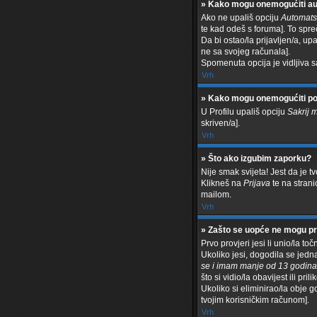
» Kako mogu onemogućiti au
Ako ne upališ opciju
Automatsk
te kad odeš s foruma]. To spr
Da bi ostao/la prijavljen/a, up
ne sa svojeg računala].
Spomenuta opcija je vidljiva s
Vrh
» Kako mogu onemogućiti po
U Profilu upališ opciju
Sakrij 
skriven/a].
Vrh
» Što ako izgubim zaporku?
Nije smak svijeta! Jest da je t
Klikneš na
Prijava
te na stranic
mailom.
Vrh
» Zašto se uopće ne mogu pri
Prvo provjeri jesi li unio/la to
Ukoliko jesi, dogodila se jedn
se i imam manje od 13 godina
što si vidio/la obavijest ili pri
Ukoliko si eliminirao/la obje go
tvojim korisničkim računom].
Vrh