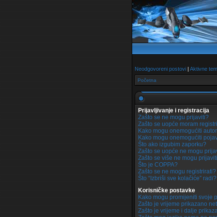
Neodgovoreni postovi
|
Aktivne te
Početna
Prijavljivanje i registracija
Zašto se ne mogu prijaviti?
Zašto se uopće moram registri
Kako mogu onemogućiti autom
Kako mogu onemogućiti pojav
Što ako izgubim zaporku?
Zašto se uopće ne mogu prijav
Zašto se više ne mogu prijavit
Što je COPPA?
Zašto se ne mogu registrirati?
Što “Izbriši sve kolačiće” radi?
Korisničke postavke
Kako mogu promijeniti svoje 
Zašto je vrijeme prikazano n
Zašto je vrijeme i dalje prik