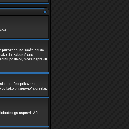
avke.
o prikazano, no, može biti da
a tako da izabereš onu
ećinu postavki, može napraviti
i dalje netočno prikazano,
/icu kako bi ispravio/la grešku.
- slobodno ga napravi. Više