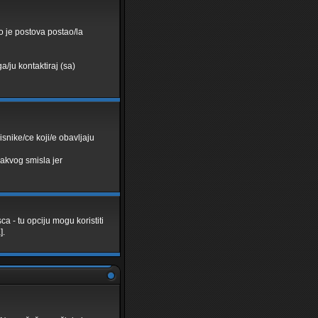
o je postova postao/la
a/ju kontaktiraj (sa)
isnike/ce koji/e obavljaju
akvog smisla jer
 - tu opciju mogu koristiti
].