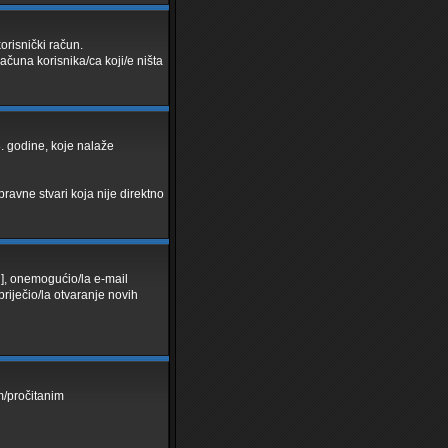
korisnički račun.
računa korisnika/ca koji/e ništa
. godine, koje nalaže
ravne stvari koja nije direktno
ji], onemogućio/la e-mail
riječio/la otvaranje novih
im/pročitanim