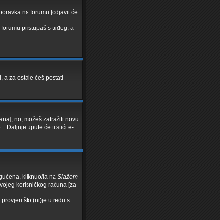
 boravka na forumu [odjavit će
o forumu pristupaš s tuđeg, a
i, a za ostale ćeš postati
lana], no, možeš zatražiti novu.
.. Daljnje upute će ti stići e-
ogućena, kliknuo/la na
Slažem
 tvojeg korisničkog računa [za
provjeri što (ni)je u redu s