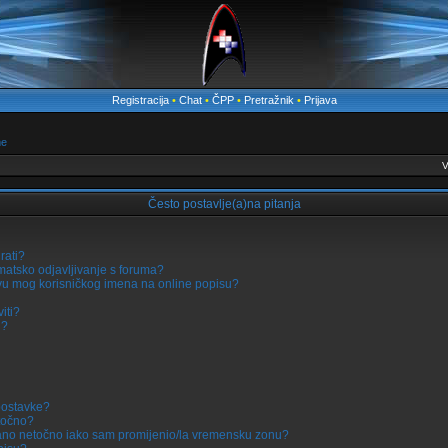
Registracija
•
Chat
•
ČPP
•
Pretražnik
•
Prijava
me
V
Često postavlje(a)na pitanja
rati?
atsko odjavljivanje s foruma?
u mog korisničkog imena na online popisu?
iti?
i?
postavke?
etočno?
azano netočno iako sam promijenio/la vremensku zonu?