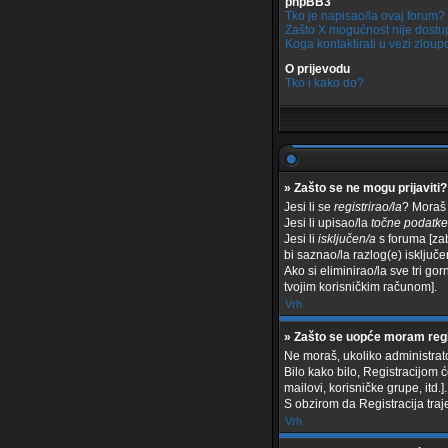
phpBB3
Tko je napisao/la ovaj forum?
Zašto X mogućnost nije dost
Koga kontaktirati u vezi zlou
O prijevodu
Tko i kako do?
» Zašto se ne mogu prijaviti?
Jesi li se
registrirao/la
? Moraš 
Jesi li upisao/la
točne podatke
Jesi li
isključen/a
s foruma [zabr
bi saznao/la razlog(e) isključe
Ako si eliminirao/la sve tri gor
tvojim korisničkim računom].
Vrh
» Zašto se uopće moram regi
Ne moraš, ukoliko administrato
Bilo kako bilo, Registracijom 
mailovi, korisničke grupe, itd.].
S obzirom da Registracija traje
Vrh