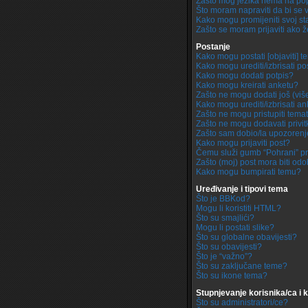
Zašto mog jezika nema na po
Što moram napraviti da bi se 
Kako mogu promijeniti svoj st
Zašto se moram prijaviti ako ž
Postanje
Kako mogu postati [objaviti] 
Kako mogu urediti/izbrisati po
Kako mogu dodati potpis?
Kako mogu kreirati anketu?
Zašto ne mogu dodati još (viš
Kako mogu urediti/izbrisati a
Zašto ne mogu pristupiti tem
Zašto ne mogu dodavati privi
Zašto sam dobio/la upozoren
Kako mogu prijaviti post?
Čemu služi gumb “Pohrani” pr
Zašto (moj) post mora biti od
Kako mogu bumpirati temu?
Uređivanje i tipovi tema
Što je BBKod?
Mogu li koristiti HTML?
Što su smajlići?
Mogu li postati slike?
Što su globalne obavijesti?
Što su obavijesti?
Što je “važno”?
Što su zaključane teme?
Što su ikone tema?
Stupnjevanje korisnika/ca i 
Što su administratori/ce?