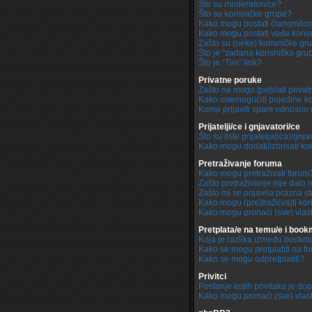
Što su moderatori/ce?
Što su korisničke grupe?
Kako mogu postati članom/ico
Kako mogu postati vođa koris
Zašto su (neke) korisničke gr
Što je “zadana korisnička gru
Što je “Tim” link?
Privatne poruke
Zašto ne mogu [po]slati priva
Kako onemogućiti pojedine kor
Kome prijaviti spam odnosno 
Prijatelji/ce i gnjavatori/ce
Što su liste prijatelja(ica)/gnj
Kako mogu dodati/izbrisati kori
Pretraživanje foruma
Kako mogu pretraživati forum
Zašto pretraživanje nije dalo r
Zašto mi se pojavila prazna s
Kako mogu (pre)traži(va)ti kor
Kako mogu pronaći (sve) vlas
Pretplata/e na temu/e i boo
Koja je razlika između bookma
Kako se mogu pretplatiti na f
Kako se mogu odpretplatiti?
Privitci
Postanje kojih privitaka je d
Kako mogu pronaći (sve) vlasti