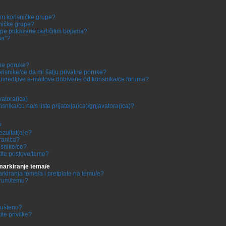
m korisničke grupe?
ničke grupe?
upe prikazane različitim bojama?
pa”?
tne poruke?
isnike/ce da mi šalju privatne poruke?
uvredljive e-mailove dobivene od korisnika/ce foruma?
avatora(ica)
snika/cu na/s liste prijatelja(ica)/gnjavatora(ica)?
?
ezultat(a)e?
tranica?
isnike/ce?
tite postove/teme?
kmarkiranje tema/e
rkiranja teme/a i pretplate na temu/e?
orum/temu?
opušteno?
te privitke?