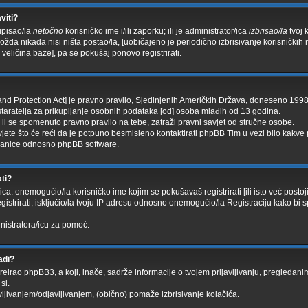
viti?
upisao/la
netočno
korisničko ime i/ili zaporku; ili je administrator/ica
izbrisao/la
tvoj 
ožda nikada nisi ništa postao/la, [uobičajeno je periodično izbrisivanje korisničkih 
veličina baze], pa se pokušaj ponovo registrirati.
nd Protection Act] je pravno pravilo, Sjedinjenih Američkih Država, doneseno 1998
staratelja za prikupljanje osobnih podataka [od] osoba mlađih od 13 godina.
 li se spomenuto pravno pravilo na tebe, zatraži pravni savjet od stručne osobe.
te što će reći da je potpuno besmisleno kontaktirati phpBB Tim u vezi bilo kakve p
anice odnosno phpBB software.
ati?
ca: onemogućio/la korisničko ime kojim se pokušavaš registrirati [ili isto već posto
strirati, isključio/la tvoju IP adresu odnosno onemogućio/la Registraciju kako bi sp
inistratora/icu za pomoć.
adi?
kreirao phpBB3, a koji, inače, sadrže informacije o tvojem prijavljivanju, pregledan
sl.
ljivanjem/odjavljivanjem, (obično) pomaže izbrisivanje kolačića.