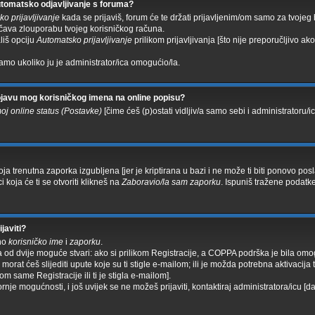
tomatsko odjavljivanje s foruma?
o prijavljivanje
kada se prijaviš, forum će te držati prijavljenim/om samo za tvojeg
ečava zlouporabu tvojeg korisničkog računa.
ališ opciju
Automatsko prijavljivanje
prilikom prijavljivanja [što nije preporučljivo ak
amo ukoliko ju je administrator/ica omogućio/la.
javu mog korisničkog imena na online popisu?
moj online status (Postavke)
[čime ćeš (p)ostati vidljiv/a samo sebi i administratoru/ic
voja trenutna zaporka izgubljena [jer je kriptirana u bazi i ne može ti biti ponovo pos
i koja će ti se otvoriti klikneš na
Zaboravio/la sam zaporku
. Ispuniš tražene podatke.
javiti?
čno
korisničko ime
i
zaporku
.
a od dvije moguće stvari: ako si prilikom Registracije, a COPPA podrška je bila om
morat ćeš slijediti upute koje su ti stigle e-mailom; ili je možda potrebna aktivacija
likom same Registracije ili ti je stigla e-mailom].
rnje mogućnosti, i još uvijek se ne možeš prijaviti, kontaktiraj administratora/icu [da 