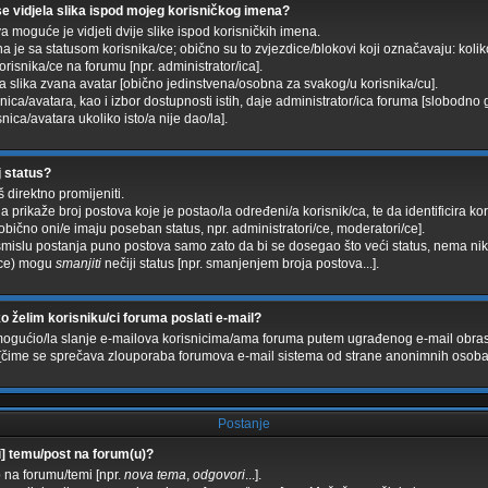
se vidjela slika ispod mojeg korisničkog imena?
 moguće je vidjeti dvije slike ispod korisničkih imena.
na je sa statusom korisnika/ce; obično su to zvjezdice/blokovi koji označavaju: kolik
risnika/ce na forumu [npr. administrator/ica].
a slika zvana avatar [obično jedinstvena/osobna za svakog/u korisnika/cu].
ica/avatara, kao i izbor dostupnosti istih, daje administrator/ica foruma [slobodno g
ca/avatara ukoliko isto/a nije dao/la].
j status?
 direktno promijeniti.
a prikaže broj postova koje je postao/la određeni/a korisnik/ca, te da identificira kor
bično oni/e imaju poseban status, npr. administratori/ce, moderatori/ce].
smislu postanja puno postova samo zato da bi se dosegao što veći status, nema nik
i(ce) mogu
smanjiti
nečiji status [npr. smanjenjem broja postova...].
o želim korisniku/ci foruma poslati e-mail?
omogućio/la slanje e-mailova korisnicima/ama foruma putem ugrađenog e-mail obrasca
/e [čime se sprečava zlouporaba forumova e-mail sistema od strane anonimnih osoba
Postanje
i] temu/post na forum(u)?
 na forumu/temi [npr.
nova tema
,
odgovori
...].