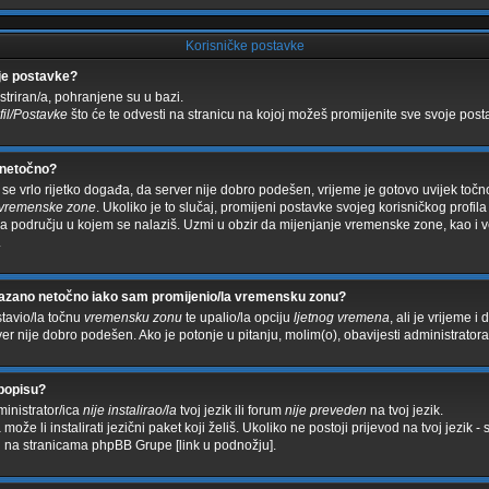
Korisničke postavke
je postavke?
striran/a, pohranjene su u bazi.
fil/Postavke
što će te odvesti na stranicu na kojoj možeš promijenite sve svoje post
 netočno?
e vrlo rijetko događa, da server nije dobro podešen, vrijeme je gotovo uvijek točn
 vremenske zone
. Ukoliko je to slučaj, promijeni postavke svojeg korisničkog profil
području u kojem se nalaziš. Uzmi u obzir da mijenjanje vremenske zone, kao i v
.
rikazano netočno iako sam promijenio/la vremensku zonu?
stavio/la točnu
vremensku zonu
te upalio/la opciju
ljetnog vremena
, ali je vrijeme 
rver nije dobro podešen. Ako je potonje u pitanju, molim(o), obavijesti administratora
popisu?
inistrator/ica
nije instalirao/la
tvoj jezik ili forum
nije preveden
na tvoj jezik.
može li instalirati jezični paket koji želiš. Ukoliko ne postoji prijevod na tvoj jezik 
 na stranicama phpBB Grupe [link u podnožju].