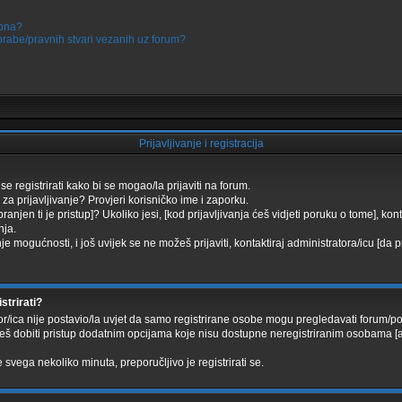
upna?
porabe/pravnih stvari vezanih uz forum?
Prijavljivanje i registracija
se registrirati kako bi se mogao/la prijaviti na forum.
za prijavljivanje? Provjeri korisničko ime i zaporku.
anjen ti je pristup]? Ukoliko jesi, [kod prijavljivanja ćeš vidjeti poruku o tome], kon
nja.
nje mogućnosti, i još uvijek se ne možeš prijaviti, kontaktiraj administratora/icu [da pr
strirati?
r/ica nije postavio/la uvjet da samo registrirane osobe mogu pregledavati forum/pos
ćeš dobiti pristup dodatnim opcijama koje nisu dostupne neregistriranim osobama [av
 svega nekoliko minuta, preporučljivo je registrirati se.