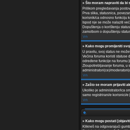
» Što moram napraviti da bi 
Prilikom pregledavanja postova
Prva slika, statusnica, poveza
korisnik/ca odnosno funkciju ko
Ispod nje se može nalaziti već
Dopuštenja o korištenju statusn
zamolbom o dopuštenju statusni
Vrh
» Kako mogu promijeniti svo
U pravilu, svoj status ne možeš
Većina foruma koristi statuse d
određene funkcije na forumu [o
Zloupotrebljavanje foruma, u 
administratori(ce)/moderator
Vrh
» Zašto se moram prijaviti ak
Ukoliko je administrator/ica 
samo registrirani/e korisnici
Vrh
» Kako mogu postati [objavit
Klikneš na odgovarajući gumb