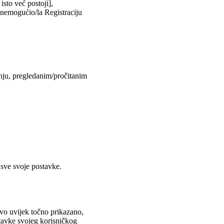
isto već postoji],
onemogućio/la Registraciju
anju, pregledanim/pročitanim
 sve svoje postavke.
ovo uvijek točno prikazano,
stavke svojeg korisničkog