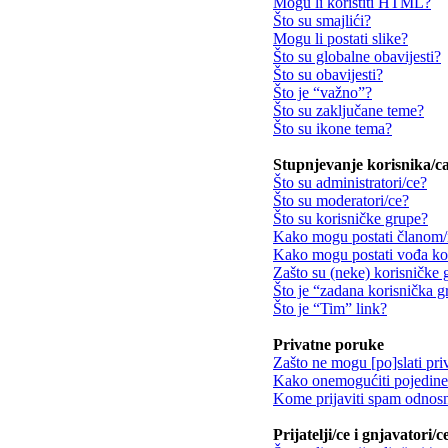
Mogu li koristiti HTML?
Što su smajlići?
Mogu li postati slike?
Što su globalne obavijesti?
Što su obavijesti?
Što je “važno”?
Što su zaključane teme?
Što su ikone tema?
Stupnjevanje korisnika/ca
Što su administratori/ce?
Što su moderatori/ce?
Što su korisničke grupe?
Kako mogu postati članom/
Kako mogu postati vođa ko
Zašto su (neke) korisničke 
Što je “zadana korisnička 
Što je “Tim” link?
Privatne poruke
Zašto ne mogu [po]slati pri
Kako onemogućiti pojedine 
Kome prijaviti spam odnosn
Prijatelji/ce i gnjavatori/c