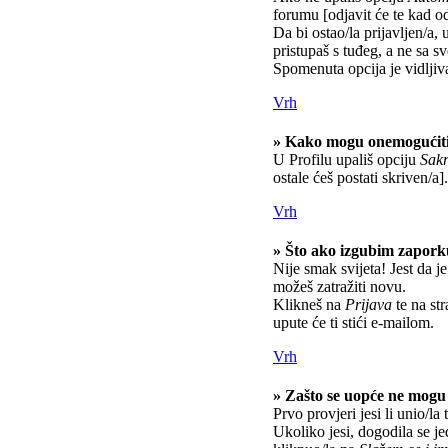
forumu [odjavit će te kad o
Da bi ostao/la prijavljen/a, 
pristupaš s tuđeg, a ne sa s
Spomenuta opcija je vidljiv
Vrh
» Kako mogu onemogućiti
U Profilu upališ opciju
Sakr
ostale ćeš postati skriven/a].
Vrh
» Što ako izgubim zapor
Nije smak svijeta! Jest da je
možeš zatražiti novu.
Klikneš na
Prijava
te na str
upute će ti stići e-mailom.
Vrh
» Zašto se uopće ne mogu 
Prvo provjeri jesi li unio/la
Ukoliko jesi, dogodila se j