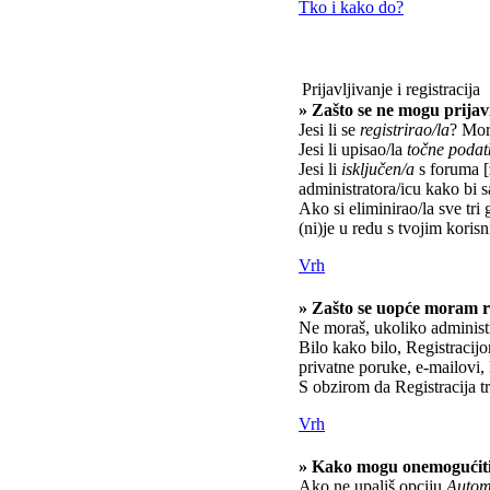
Tko i kako do?
Prijavljivanje i registracija
» Zašto se ne mogu prijavi
Jesi li se
registrirao/la
? Mora
Jesi li upisao/la
točne podat
Jesi li
isključen/a
s foruma [z
administratora/icu kako bi s
Ako si eliminirao/la sve tri 
(ni)je u redu s tvojim kori
Vrh
» Zašto se uopće moram re
Ne moraš, ukoliko administr
Bilo kako bilo, Registracij
privatne poruke, e-mailovi, 
S obzirom da Registracija tr
Vrh
» Kako mogu onemogućiti
Ako ne upališ opciju
Automa