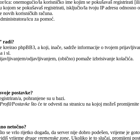
r/ica: onemogućio/la korisničko ime kojim se pokušavaš registrirati [ili 
 kojom se pokušavaš registrirati, isključio/la tvoju IP adresu odnosno 
je novih korisničkih računa.
administratora/icu za pomoć.
” radi?
je kreirao phpBB3, a koji, inače, sadrže informacije o tvojem prijavljiv
 i sl.
javljivanjem/odjavljivanjem, (obično) pomaže izbrisivanje kolačića.
svoje postavke?
egistriran/a, pohranjene su u bazi.
Profil/Postavke
što će te odvesti na stranicu na kojoj možeš promijenite
ano netočno?
o se vrlo rijetko događa, da server nije dobro podešen, vrijeme je got
vidiš vrijeme
druge vremenske zone
. Ukoliko je to slučaj, promijeni po