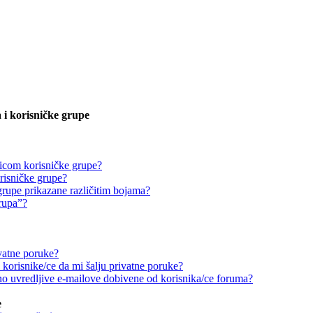
 i korisničke grupe
icom korisničke grupe?
risničke grupe?
grupe prikazane različitim bojama?
grupa”?
vatne poruke?
korisnike/ce da mi šalju privatne poruke?
o uvredljive e-mailove dobivene od korisnika/ce foruma?
e