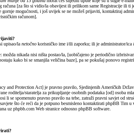
imam manje od 13 godina
morat ćeš slijediti upute koje su ti stigle e-mai
 računa [za što si vidio/la obavijest ili prilikom same Registracije ili ti 
e gornje mogućnosti, i još uvijek se ne možeš prijaviti, kontaktiraj admin
orisničkim računom].
ijaviti?
si upisao/la
netočno
korisničko ime i/ili zaporku; ili je administrator/ica
: možda nikada nisi ništa postao/la, [uobičajeno je periodično izbrisiva
 postaju kako bi se smanjila veličina baze], pa se pokušaj ponovo registrir
y and Protection Act] je pravno pravilo, Sjedinjenih Američkih Drža
rane roditelja/staratelja za prikupljanje osobnih podataka [od] osoba ml
si li se spomenuto pravno pravilo na tebe, zatraži pravni savjet od str
avjete što će reći da je potpuno besmisleno kontaktirati phpBB Tim u 
vezana uz phpbb.com Web stranice odnosno phpBB software.
irati?