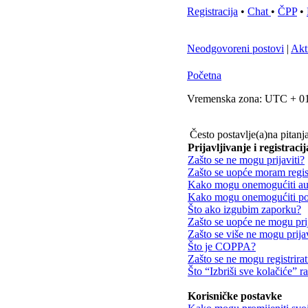
Registracija
•
Chat
•
ČPP
•
Neodgovoreni postovi
|
Akt
Početna
Vremenska zona: UTC + 01
Često postavlje(a)na pitanj
Prijavljivanje i registracij
Zašto se ne mogu prijaviti?
Zašto se uopće moram regist
Kako mogu onemogućiti aut
Kako mogu onemogućiti poj
Što ako izgubim zaporku?
Zašto se uopće ne mogu prij
Zašto se više ne mogu prijav
Što je COPPA?
Zašto se ne mogu registrirat
Što “Izbriši sve kolačiće” r
Korisničke postavke