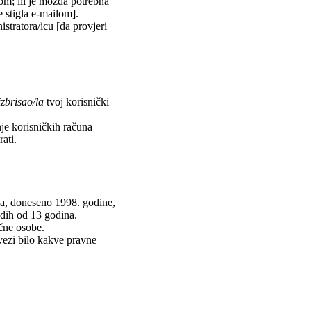
lom; ili je možda potrebna
je stigla e-mailom].
istratora/icu [da provjeri
izbrisao/la
tvoj korisnički
nje korisničkih računa
ati.
va, doneseno 1998. godine,
ađih od 13 godina.
učne osobe.
vezi bilo kakve pravne