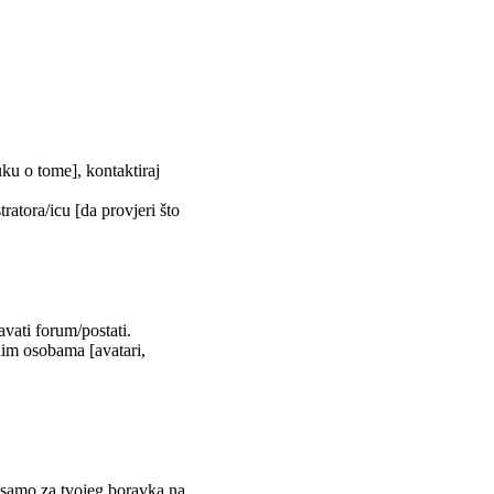
uku o tome], kontaktiraj
tratora/icu [da provjeri što
vati forum/postati.
nim osobama [avatari,
m samo za tvojeg boravka na