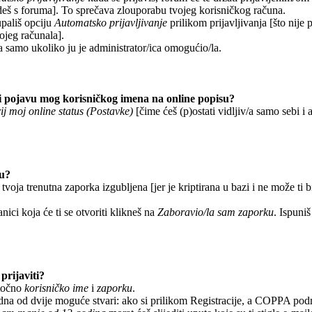
deš s foruma]. To sprečava zlouporabu tvojeg korisničkog računa.
upališ opciju
Automatsko prijavljivanje
prilikom prijavljivanja [što nije
vojeg računala].
a samo ukoliko ju je administrator/ica omogućio/la.
 pojavu mog korisničkog imena na online popisu?
ij moj online status (Postavke)
[čime ćeš (p)ostati vidljiv/a samo sebi i a
ku?
 tvoja trenutna zaporka izgubljena [jer je kriptirana u bazi i ne može ti 
anici koja će ti se otvoriti klikneš na
Zaboravio/la sam zaporku
. Ispuniš
prijaviti?
 točno
korisničko ime
i
zaporku
.
edna od dvije moguće stvari: ako si prilikom Registracije, a COPPA pod