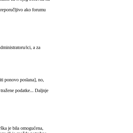
 preporučljivo ako forumu
dministratoru/ici, a za
biti ponovo poslana], no,
 tražene podatke... Daljnje
rška je bila omogućena,