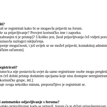
ti?
š se registrirati kako bi se mogao/la prijaviti na forum.
ke
za prijavljivanje? Provjeri korisničko ime i zaporku.
abranjen ti je pristup]? Ukoliko jesi, [kod prijavljivanja ćeš vidjeti por
aznao/la razlog(e) isključenja.
gornje mogućnosti, i još uvijek se ne možeš prijaviti, kontaktiraj adminis
sničkim računom].
gistrirati?
ator/ica nije postavio/la uvjet da samo registrirane osobe mogu pregleda
om ćeš dobiti pristup dodatnim opcijama koje nisu dostupne neregistrira
korisničke grupe, itd.].
aje svega nekoliko minuta, preporučljivo je registrirati se.
 automatsko odjavljivanje s foruma?
tsko prijavljivanje
kada se prijaviš, forum će te držati prijavljenim/o