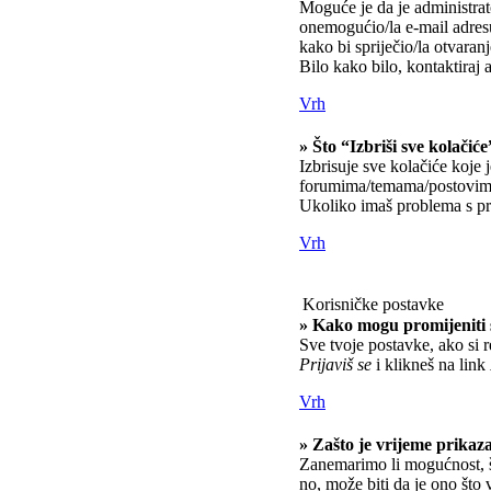
Moguće je da je administrato
onemogućio/la e-mail adresu
kako bi spriječio/la otvaran
Bilo kako bilo, kontaktiraj 
Vrh
» Što “Izbriši sve kolačiće
Izbrisuje sve kolačiće koje 
forumima/temama/postovima
Ukoliko imaš problema s pri
Vrh
Korisničke postavke
» Kako mogu promijeniti 
Sve tvoje postavke, ako si r
Prijaviš se
i klikneš na link
Vrh
» Zašto je vrijeme prikaz
Zanemarimo li mogućnost, št
no, može biti da je ono što 