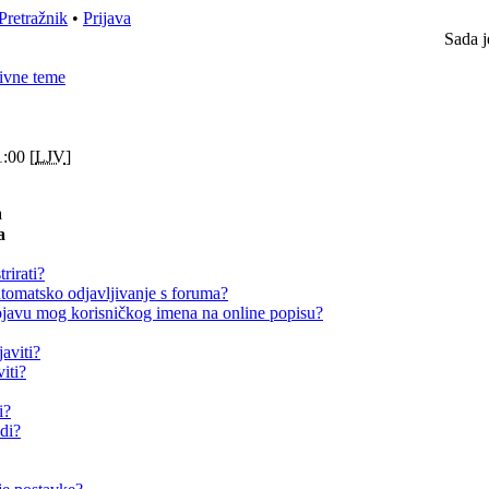
Pretražnik
•
Prijava
Sada j
ivne teme
:00 [
LJV
]
a
a
rirati?
omatsko odjavljivanje s foruma?
avu mog korisničkog imena na online popisu?
aviti?
iti?
i?
adi?