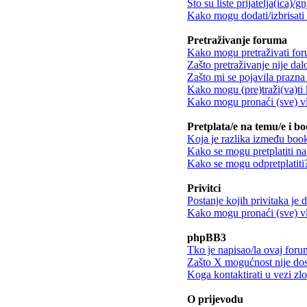
Što su liste prijatelja(ica)/g
Kako mogu dodati/izbrisati k
Pretraživanje foruma
Kako mogu pretraživati fo
Zašto pretraživanje nije dalo
Zašto mi se pojavila prazna 
Kako mogu (pre)traži(va)ti 
Kako mogu pronaći (sve) vl
Pretplata/e na temu/e i b
Koja je razlika između book
Kako se mogu pretplatiti n
Kako se mogu odpretplatiti
Privitci
Postanje kojih privitaka je
Kako mogu pronaći (sve) vla
phpBB3
Tko je napisao/la ovaj for
Zašto X mogućnost nije do
Koga kontaktirati u vezi zl
O prijevodu