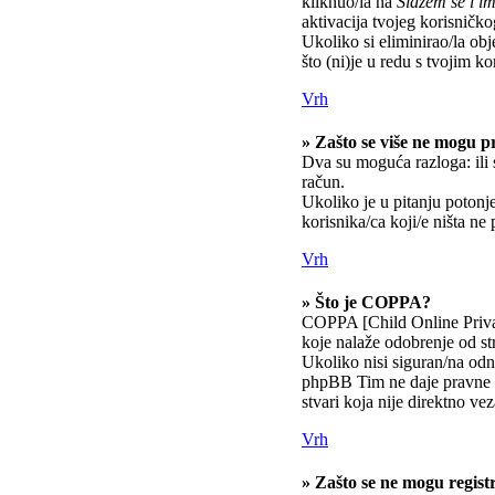
kliknuo/la na
Slažem se i 
aktivacija tvojeg korisničkog
Ukoliko si eliminirao/la obj
što (ni)je u redu s tvojim k
Vrh
» Zašto se više ne mogu pr
Dva su moguća razloga: ili 
račun.
Ukoliko je u pitanju potonje
korisnika/ca koji/e ništa ne
Vrh
» Što je COPPA?
COPPA [Child Online Privac
koje nalaže odobrenje od st
Ukoliko nisi siguran/na odno
phpBB Tim ne daje pravne s
stvari koja nije direktno 
Vrh
» Zašto se ne mogu registr