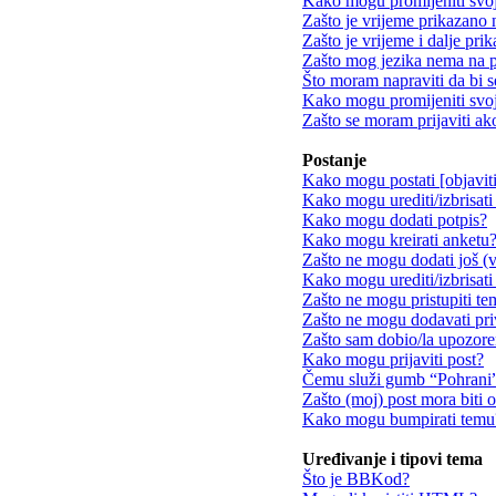
Kako mogu promijeniti svo
Zašto je vrijeme prikazano
Zašto je vrijeme i dalje pr
Zašto mog jezika nema na 
Što moram napraviti da bi s
Kako mogu promijeniti svoj
Zašto se moram prijaviti ak
Postanje
Kako mogu postati [objavit
Kako mogu urediti/izbrisati
Kako mogu dodati potpis?
Kako mogu kreirati anketu
Zašto ne mogu dodati još (v
Kako mogu urediti/izbrisati
Zašto ne mogu pristupiti t
Zašto ne mogu dodavati pri
Zašto sam dobio/la upozore
Kako mogu prijaviti post?
Čemu služi gumb “Pohrani” 
Zašto (moj) post mora biti 
Kako mogu bumpirati temu
Uređivanje i tipovi tema
Što je BBKod?