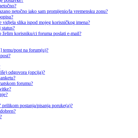
je postavke?
 netočno?
ikazano netočno iako sam promijenio/la vremensku zonu?
popisu?
e vidjela slika ispod mojeg korisničkog imena?
 status?
o želim korisniku/ci foruma poslati e-mail?
i] temu/post na forum(u)?
 post?
?
iše) odgovora (opcija)?
 anketu?
ematskom forumu?
vitke?
nje?
prilikom postanja/pisanja poruke(a)?
odobren?
?