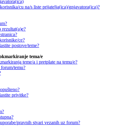
njavatora(ica)
orisnika/cu na/s liste prijatelja(ica)/gnjavatora(ica)?
rum?
 rezultat(a)e?
stranica?
korisnike/ce?
astite postove/teme?
ookmarkiranje tema/e
markiranja teme/a i pretplate na temu/e?
a forum/temu?
?
 dopušteno?
stite privitke?
um?
stupna?
ouporabe/pravnih stvari vezanih uz forum?