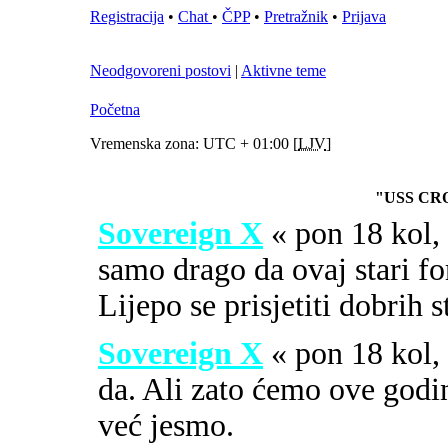
Registracija
•
Chat
•
ČPP
•
Pretražnik
•
Prijava
Neodgovoreni postovi
|
Aktivne teme
Početna
Vremenska zona: UTC + 01:00 [
LJV
]
"USS CR
Sovereign X
« pon 18 kol
samo drago da ovaj stari fo
Lijepo se prisjetiti dobrih 
Sovereign X
« pon 18 kol
da. Ali zato ćemo ove godi
već jesmo.