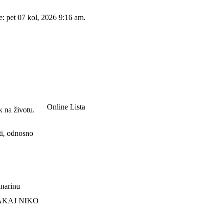
e: pet 07 kol, 2026 9:16 am.
Online Lista
k na životu.
ti, odnosno
lanarinu
ZAKAJ NIKO