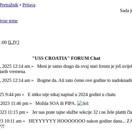
Pretražnik
•
Prijava
Sada j
ivne teme
:00 [
LJV
]
"USS CROATIA" FORUM Chat
l, 2025 12:14 am »
Meni je samo drago da ovaj stari forum je još uvije
starih vremena.
l, 2025 12:14 am »
Bogme da. Ali zato ćemo ove godine to nadoknadi
025 9:44 pm »
E nitko nije nikaj napisal u 2024 godini u chatu
, 2023 11:46 pm »
Možda SOA ili PIPA.
 2023 11:15 pm »
Jer nas prate tajne službe sekcije 32 i ne žele platiti č
023 10:11 am »
HEYYYYYY HOOOOOOO nakon godine dana... 
?!