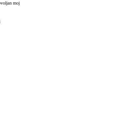
ovoljan moj
i
ved kategorije
?
e takve cure i
ka se može
ol... pa onda
pred nekoliko