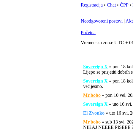
Registracija
•
Chat
•
ČPP
•
Neodgovoreni postovi
|
Akt
Početna
Vremenska zona: UTC + 01
Sovereign X
« pon 18 ko
Lijepo se prisjetiti dobrih 
Sovereign X
« pon 18 ko
već jesmo.
Mr.bobo
« pon 10 vel, 2
Sovereign X
« uto 16 svi
El Zvonko
« uto 16 svi,
Mr.bobo
« sub 13 svi, 2
NIKAJ NEEEE PIŠEEE ?