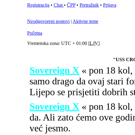
Registracija
•
Chat
•
ČPP
•
Pretražnik
•
Prijava
Neodgovoreni postovi
|
Aktivne teme
Početna
Vremenska zona: UTC + 01:00 [
LJV
]
"USS CR
Sovereign X
« pon 18 kol
samo drago da ovaj stari fo
Lijepo se prisjetiti dobrih 
Sovereign X
« pon 18 kol
da. Ali zato ćemo ove godi
već jesmo.