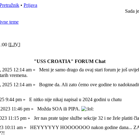
Pretražnik
•
Prijava
Sada j
ivne teme
:00 [
LJV
]
"USS CROATIA" FORUM Chat
l, 2025 12:14 am »
Meni je samo drago da ovaj stari forum je još uvije
starih vremena.
l, 2025 12:14 am »
Bogme da. Ali zato ćemo ove godine to nadoknadi
025 9:44 pm »
E nitko nije nikaj napisal u 2024 godini u chatu
, 2023 11:46 pm »
Možda SOA ili PIPA.
 2023 11:15 pm »
Jer nas prate tajne službe sekcije 32 i ne žele platiti č
023 10:11 am »
HEYYYYYY HOOOOOOO nakon godine dana... 
?!