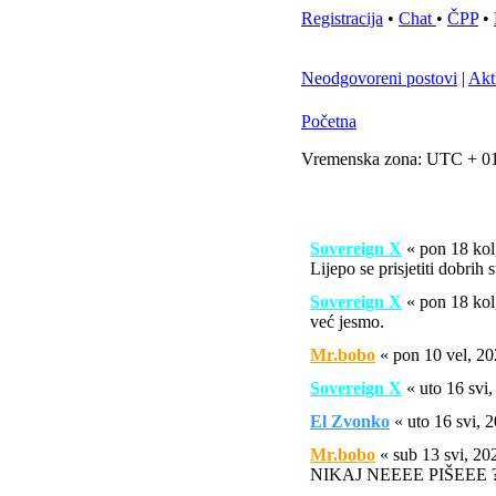
Registracija
•
Chat
•
ČPP
•
Neodgovoreni postovi
|
Akt
Početna
Vremenska zona: UTC + 01
Sovereign X
« pon 18 ko
Lijepo se prisjetiti dobrih 
Sovereign X
« pon 18 ko
već jesmo.
Mr.bobo
« pon 10 vel, 2
Sovereign X
« uto 16 svi
El Zvonko
« uto 16 svi,
Mr.bobo
« sub 13 svi, 2
NIKAJ NEEEE PIŠEEE ?