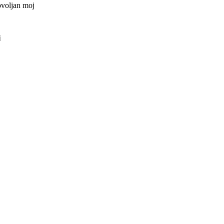
ovoljan moj
i
ved kategorije
?
e takve cure i
ka se može
ol... pa onda
pred nekoliko