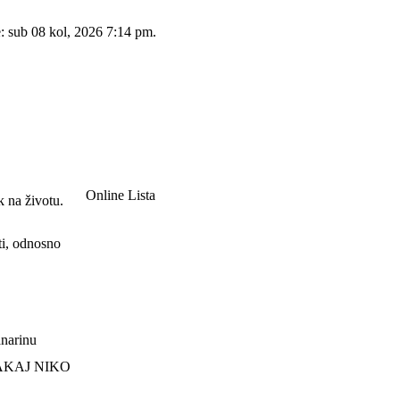
e: sub 08 kol, 2026 7:14 pm.
Online Lista
k na životu.
ti, odnosno
lanarinu
ZAKAJ NIKO