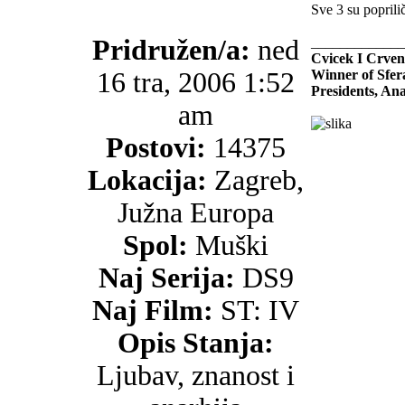
Sve 3 su poprili
Pridružen/a:
ned
_____________
Cvicek I Crven
16 tra, 2006 1:52
Winner of Sfer
Presidents, An
am
Postovi:
14375
Lokacija:
Zagreb,
Južna Europa
Spol:
Muški
Naj Serija:
DS9
Naj Film:
ST: IV
Opis Stanja:
Ljubav, znanost i