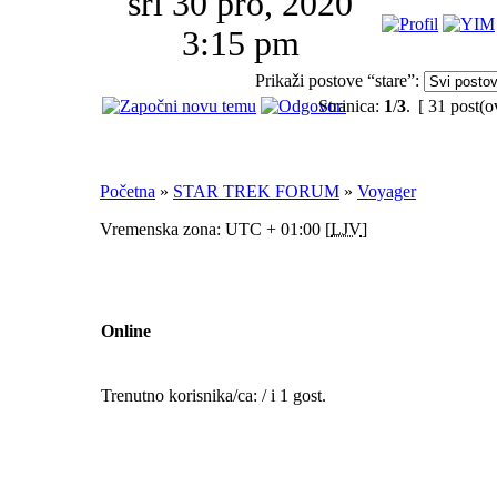
sri 30 pro, 2020
3:15 pm
Prikaži postove “stare”:
Stranica:
1
/
3
.
[ 31 post(o
Početna
»
STAR TREK FORUM
»
Voyager
Vremenska zona: UTC + 01:00 [
LJV
]
Online
Trenutno korisnika/ca: / i 1 gost.