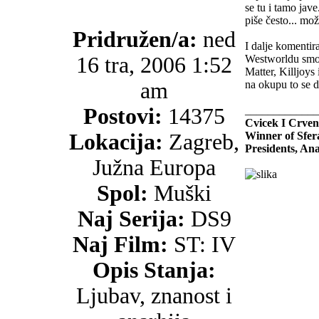
se tu i tamo jave
piše često... mo
Pridružen/a:
ned
I dalje komentir
16 tra, 2006 1:52
Westworldu smo r
Matter, Killjoys 
am
na okupu to se d
Postovi:
14375
_____________
Cvicek I Crven
Lokacija:
Zagreb,
Winner of Sfer
Presidents, An
Južna Europa
Spol:
Muški
Naj Serija:
DS9
Naj Film:
ST: IV
Opis Stanja:
Ljubav, znanost i