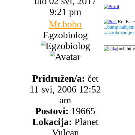
uto 02 svi, 2017
9:21 pm
Mr.bobo
Re: Faceb
...bump nabijem 
Egzobiolog
...uzrokovao je 
_____________
[url=http
Pridružen/a:
čet
11 svi, 2006 12:52
am
Postovi:
19665
Lokacija:
Planet
Vulcan