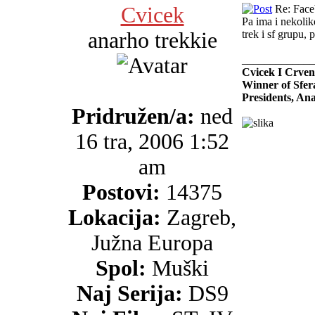
Cvicek
Re: Faceb
Pa ima i nekoliko
anarho trekkie
trek i sf grupu,
_____________
Cvicek I Crven
Winner of Sfer
Presidents, An
Pridružen/a:
ned
16 tra, 2006 1:52
am
Postovi:
14375
Lokacija:
Zagreb,
Južna Europa
Spol:
Muški
Naj Serija:
DS9