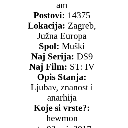
am
Postovi:
14375
Lokacija:
Zagreb,
Južna Europa
Spol:
Muški
Naj Serija:
DS9
Naj Film:
ST: IV
Opis Stanja:
Ljubav, znanost i
anarhija
Koje si vrste?:
hewmon