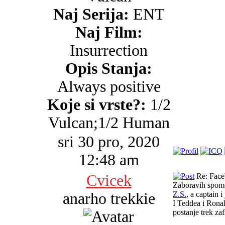
Naj Serija:
ENT
Naj Film:
Insurrection
Opis Stanja:
Always positive
Koje si vrste?:
1/2
Vulcan;1/2 Human
sri 30 pro, 2020
12:48 am
Cvicek
Re: Faceb
Zaboravih spomen
anarho trekkie
Z.S.
, a captain i
I Teddea i Rona
postanje trek zaf