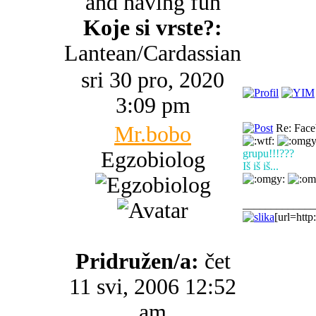
and having fun
Koje si vrste?:
Lantean/Cardassian
sri 30 pro, 2020
3:09 pm
Mr.bobo
Re: Faceb
Egzobiolog
grupu!!!???
Iš iš iš...
_____________
[url=http
Pridružen/a:
čet
11 svi, 2006 12:52
am