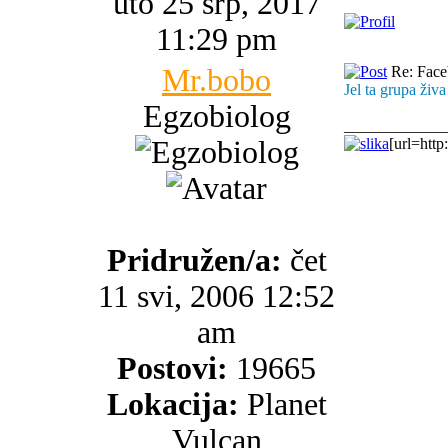
uto 25 srp, 2017
11:29 pm
Mr.bobo
Re: Faceb
Jel ta grupa živa
Egzobiolog
_____________
[url=http
Pridružen/a:
čet
11 svi, 2006 12:52
am
Postovi:
19665
Lokacija:
Planet
Vulcan