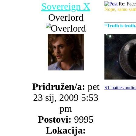
Sovereign X
Re: Faceb
Nope, samo sam
Overlord
_____________
“Truth is trut
Pridružen/a:
pet
ST battles audio
23 sij, 2009 5:53
pm
Postovi:
9995
Lokacija: