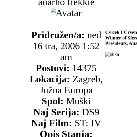
anarho trekkie
.
_____________
Pridružen/a:
ned
Cvicek I Crven
Winner of Sfer
16 tra, 2006 1:52
Presidents, An
am
Postovi:
14375
Lokacija:
Zagreb,
Južna Europa
Spol:
Muški
Naj Serija:
DS9
Naj Film:
ST: IV
Opis Stanja: