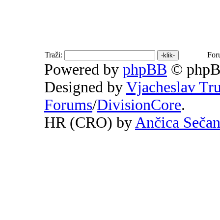
Traži:
For
Powered by
phpBB
© phpB
Designed by
Vjacheslav Tr
Forums
/
DivisionCore
.
HR (CRO) by
Ančica Seča