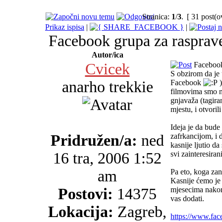
Stranica:
1
/
3
.
[ 31 post(o
Prikaz ispisa
|
|
Facebook grupa za rasprave
Autor/ica
Cvicek
Facebook 
S obzirom da je 
anarho trekkie
Facebook
)
filmovima smo na
gnjavaža (tagiran
mjestu, i otvori
Ideja je da bude
Pridružen/a:
ned
zafrkancijom, i
kasnije ljutio d
16 tra, 2006 1:52
svi zainteresiran
am
Pa eto, koga zan
Kasnije ćemo je 
Postovi:
14375
mjesecima nakon 
vas dodati.
Lokacija:
Zagreb,
https://www.fa