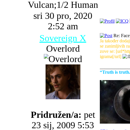
Vulcan;1/2 Human
sri 30 pro, 2020
2:52 am
Sovereign X
Re: Faceb
Ja također dodaj
Overlord
se zanimljivih ra
zove se: [url*
igrama[/url]
_____________
“Truth is trut
Pridružen/a:
pet
23 sij, 2009 5:53