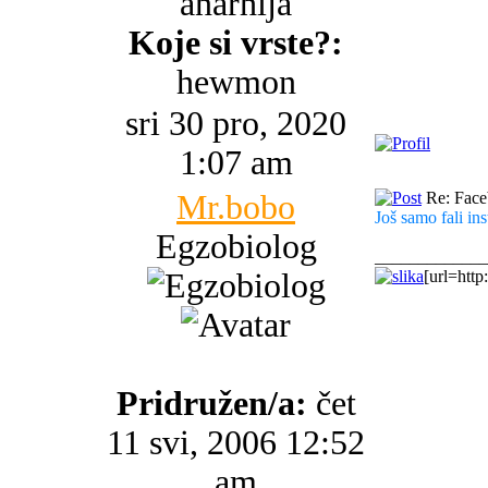
anarhija
Koje si vrste?:
hewmon
sri 30 pro, 2020
1:07 am
Mr.bobo
Re: Faceb
Još samo fali ins
Egzobiolog
_____________
[url=http
Pridružen/a:
čet
11 svi, 2006 12:52
am