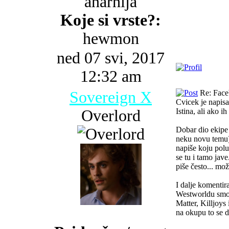
anarhija
Koje si vrste?:
hewmon
ned 07 svi, 2017
12:32 am
Sovereign X
Re: Faceb
Cvicek je napisa
Overlord
Istina, ali ako i
Dobar dio ekipe 
neku novu temu) 
napiše koju polu
se tu i tamo jave
piše često... mo
I dalje komentir
Westworldu smo r
Matter, Killjoys 
na okupu to se d