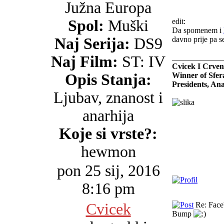
Južna Europa
Spol:
Muški
edit:
Da spomenem i
Naj Serija:
DS9
davno prije pa s
Naj Film:
ST: IV
_____________
Cvicek I Crven
Opis Stanja:
Winner of Sfer
Presidents, An
Ljubav, znanost i
anarhija
Koje si vrste?:
hewmon
pon 25 sij, 2016
8:16 pm
Cvicek
Re: Faceb
Bump