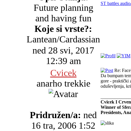
ST battles audio
Future planning
and having fun
Koje si vrste?:
Lantean/Cardassian
ned 28 svi, 2017
12:39 am
Cvicek
Re: Faceb
Da bumpam temu -
anarho trekkie
gore - praktičk
oduševljenja, kri
_____________
Cvicek I Crven
Winner of Sfer
Pridružen/a:
ned
Presidents, An
16 tra, 2006 1:52