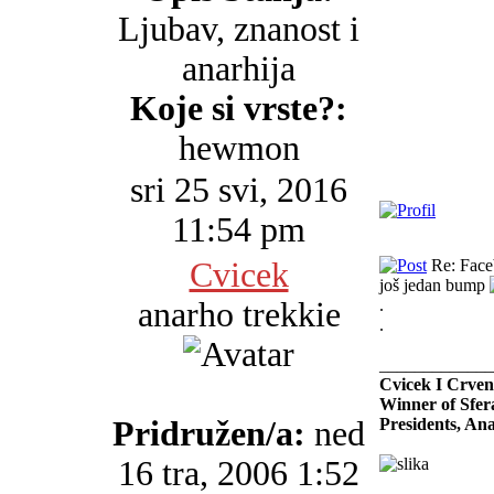
Ljubav, znanost i
anarhija
Koje si vrste?:
hewmon
sri 25 svi, 2016
11:54 pm
Cvicek
Re: Faceb
još jedan bump
anarho trekkie
.
.
_____________
Cvicek I Crven
Winner of Sfer
Pridružen/a:
ned
Presidents, An
16 tra, 2006 1:52