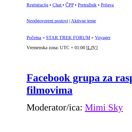
Registracija
•
Chat
•
ČPP
•
Pretražnik
•
Prijava
Neodgovoreni postovi
|
Aktivne teme
Početna
»
STAR TREK FORUM
»
Voyager
Vremenska zona: UTC + 01:00 [
LJV
]
Facebook grupa za rasp
filmovima
Moderator/ica:
Mimi Sky