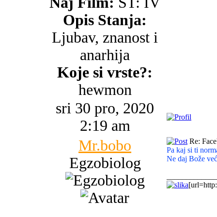
Naj Film:
ST: IV
Opis Stanja:
Ljubav, znanost i
anarhija
Koje si vrste?:
hewmon
sri 30 pro, 2020
2:19 am
Mr.bobo
Re: Faceb
Pa kaj si ti nor
Egzobiolog
Ne daj Bože već
_____________
[url=http