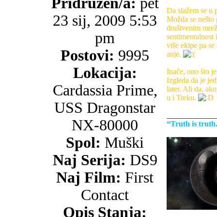
Pridružen/a:
pet
Da slažem se u po
23 sij, 2009 5:53
Možda se nešto 
društvenim mrež
pm
sentimentalnost 
više ekipe pa se
Postovi:
9995
anje.
Lokacija:
Inače, ono što je
Izgleda da je jed
Cardassia Prime,
later. Ali da, ak
u i Treku.
USS Dragonstar
_____________
NX-80000
“Truth is trut
Spol:
Muški
Naj Serija:
DS9
Naj Film:
First
Contact
Opis Stanja: