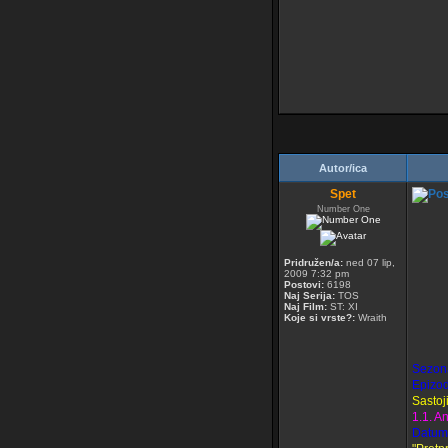
Autor/ica
Spet
Number One
Pridružen/a:
ned 07 lip,
2009 7:32 pm
Postovi:
6198
Naj Serija:
TOS
Naj Film:
ST: XI
Koje si vrste?:
Wraith
Sezon
Epizo
Sastoj
1.1. A
Datum 