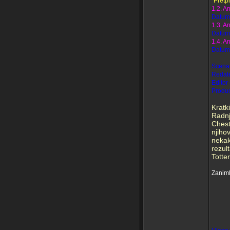
"Pretp
1.2. A
Datum 
1.3. A
Datum 
1.4. A
Datum 
Scenar
Redate
Editor
Produc
Kratki
Radnj
Chest
njiho
nekak
rezul
Totte
Zaniml