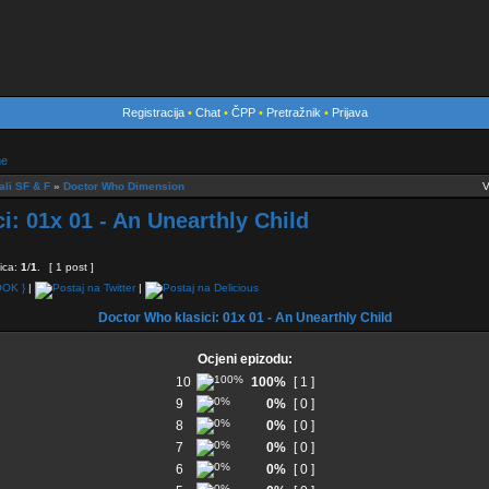
Registracija
•
Chat
•
ČPP
•
Pretražnik
•
Prijava
me
ali SF & F
»
Doctor Who Dimension
V
i: 01x 01 - An Unearthly Child
ica:
1
/
1
.
[ 1 post ]
|
|
Doctor Who klasici: 01x 01 - An Unearthly Child
Ocjeni epizodu:
10
100%
[ 1 ]
9
0%
[ 0 ]
8
0%
[ 0 ]
7
0%
[ 0 ]
6
0%
[ 0 ]