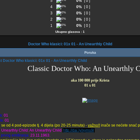
5
0%
[ 0 ]
4
0%
[ 0 ]
3
0%
[ 0 ]
2
0%
[ 0 ]
1
0%
[ 0 ]
Ukupno glasova : 1
Doctor Who klasici: 01x 01 - An Unearthly Child
Poruka
Doctor Who klasici: 01x 01 - An Unearthly Child
Classic Doctor Who: An Unearthly C
aka 100 000 prije Krista
01 x 01
a:
01
da:
01
i se od 4 pod-epizode tj. 4 dijela (po 20-25 minuta) -
važno!!
inače se nećete snać p
n Unearthly Child: An Unearthly Child
http://dai.ly/xyms9l
prvog emitiranja:
23.11.1963.