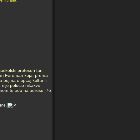
emitirana.
oškolski profesori Ian
usan Foreman koja, prema
 pojma o općoj kulturi i
nije polučio nikakve
manom te odu na adresu: 76
prne.