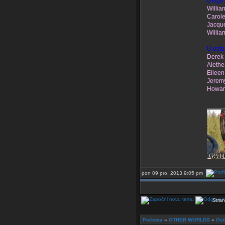
Uloge:
Willia
Carole
Jacque
Willia
U osta
Derek
Alethe
Eilee
Jerem
Howar
______
pon 09 pro, 2013 9:05 pm
Stran
Početna
»
OTHER WORLDS
»
Ost