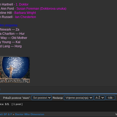
m Hartnell
- 1. Doktor
 Ann Ford
- Susan Foreman (Doktorova unuka)
line Hill
- Barbara Wright
m Russell
- Ian Chesterton
lim ulogama:
 Newark — Za
a Charlton — Hur
n Way — Old Mother
y Young — Kal
d Lang — Horg
___________
Prikaži postove “stare”:
Redanje
ica:
1
/
1
.
[ 1 post ]
ali SF & F
»
Doctor Who Dimension
V