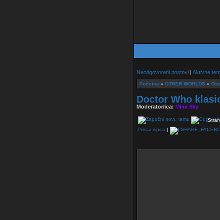
Neodgovoreni postovi
|
Aktivne te
Početna
»
OTHER WORLDS
»
Ost
Doctor Who klasic
Moderator/ica:
Mimi Sky
Stran
Prikaz ispisa
|