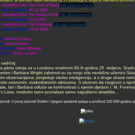
remijera" je bila dan nakon atentata na J.F.Kennedy-a, stoga je naknadno ponovno 
n Unearthly Child: The Cave of Skulls
http://dai.ly/xymscm
prvog emitiranja:
30.11.1963.
n Unearthly Child: The Forest of Fear
http://dai.ly/xymsg4
prvog emitiranja:
7.12.1963.
n Unearthly Child: The Firemaker
http://dai.ly/xymsg4
prvog emitiranja:
14.12.1963.
ij:
Anthony Coburn
lj:
Waris Hussein
 scenarija:
David Whitaker
entica:
Verity Lambert
 sadržaj:
a pilota odvija se u Londonu sredinom 60-ih godina 20. stoljeća. Srednj
erton i Barbara Wright zabrinuti su za svoju vrlo neobičnu učenicu S
vim obzervacijama, posjeduje visoku inteligenciju, a s druge strane nema
vim osnovnim, svakodnevnim sitnicama. S obzirom da razgovor s njom 
tate, Ian i Barbara odluče se konfrontirati s njenim djedom I. M. Fore
r's Lane, međutim tamo pronalaze samo napušteno skladište...
jivosti: U prvoj epizodi Doktor i njegovi asistenti putuju u prošlost 100 000 godina 