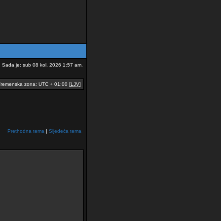
Sada je: sub 08 kol, 2026 1:57 am.
remenska zona: UTC + 01:00 [
LJV
]
Prethodna tema
|
Sljedeća tema