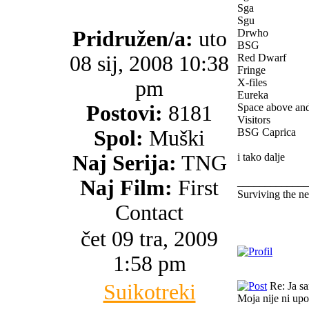
Sga
Sgu
Pridružen/a:
uto
Drwho
BSG
08 sij, 2008 10:38
Red Dwarf
Fringe
pm
X-files
Eureka
Postovi:
8181
Space above an
Visitors
Spol:
Muški
BSG Caprica
Naj Serija:
TNG
i tako dalje
Naj Film:
First
_____________
Surviving the n
Contact
čet 09 tra, 2009
1:58 pm
Suikotreki
Re: Ja s
Moja nije ni upo