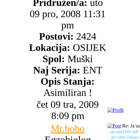
Pridružen/a:
uto
09 pro, 2008 11:31
pm
Postovi:
2424
Lokacija:
OSIJEK
Spol:
Muški
Naj Serija:
ENT
Opis Stanja:
Asimiliran !
čet 09 tra, 2009
8:09 pm
Mr.bobo
Re: Ja s
...ja sam bio ta
Egzobiolog
...jer sam čeka