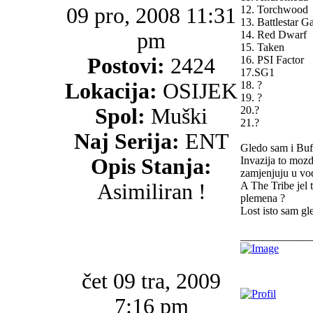
09 pro, 2008 11:31
12. Torchwood
13. Battlestar Ga
pm
14. Red Dwarf
15. Taken
Postovi:
2424
16. PSI Factor
17.SG1
Lokacija:
OSIJEK
18. ?
19. ?
Spol:
Muški
20.?
21.?
Naj Serija:
ENT
Gledo sam i Buff
Opis Stanja:
Invazija to mozd
zamjenjuju u vo
Asimiliran !
A The Tribe jel t
plemena ?
Lost isto sam gl
_____________
čet 09 tra, 2009
7:16 pm