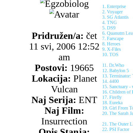
1. Enterprise
2. Voyager
3. SG Atlantis
4. TNG
5. DS9
Pridružen/a:
čet
6. Quanutm Lea
7. Farscape
11 svi, 2006 12:52
8. Heroes
9. X-Files
am
10. TOS
Postovi:
19665
11. Dr.Who
12. Babylon 5
Lokacija:
Planet
13. Terminator:
14. 4400
Vulcan
15. Sanctuary -
16. Children o
Naj Serija:
ENT
17. Firefly
18. Eureka
Naj Film:
19. Girl From 
20. The Sarah J
Insurrection
21. The Outer L
Opis Stanja:
22. PSI Factor