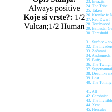
23. Invazija
Always positive
24. The Tribe
25. Taken
Koje si vrste?:
1/2
26. Kronike iz N
27. Red Dwarf
Vulcan;1/2 Human
28. Torchwood
29. Battlestar Ga
30. Threshold
31. Surface – st
32. The Invaders
33. Začarani
34. Andromeda
35. Buffy
36. The Twiligh
37. Supernatural
38. Dead like m
39. Lost
40. The Tommyk
41. Alf
42. Čarobnice
43. The Invisib
44. Xena
45. Hercules