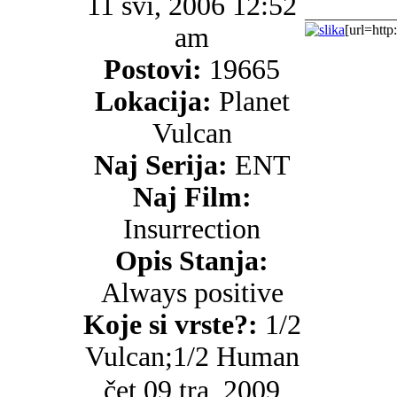
11 svi, 2006 12:52
_____________
am
[url=http
Postovi:
19665
Lokacija:
Planet
Vulcan
Naj Serija:
ENT
Naj Film:
Insurrection
Opis Stanja:
Always positive
Koje si vrste?:
1/2
Vulcan;1/2 Human
čet 09 tra, 2009