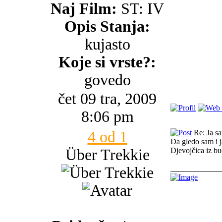
Naj Film:
ST: IV
Opis Stanja:
kujasto
Koje si vrste?:
govedo
čet 09 tra, 2009
8:06 pm
4 od 1
Re: Ja s
Da gledo sam i j
Über Trekkie
Djevojčica iz bu
_____________