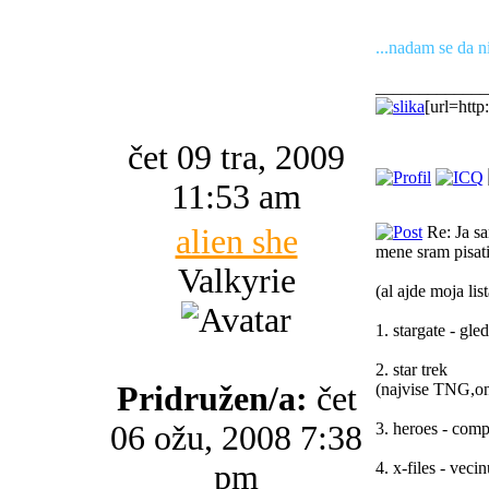
...nadam se da n
_____________
[url=http
čet 09 tra, 2009
11:53 am
alien she
Re: Ja s
mene sram pisati
Valkyrie
(al ajde moja li
1. stargate - gle
2. star trek
Pridružen/a:
čet
(najvise TNG,on
06 ožu, 2008 7:38
3. heroes - com
pm
4. x-files - veci