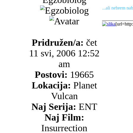
...ali nebrem nab
_____________
[url=http
Pridružen/a:
čet
11 svi, 2006 12:52
am
Postovi:
19665
Lokacija:
Planet
Vulcan
Naj Serija:
ENT
Naj Film:
Insurrection