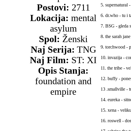
Postovi:
2711
5. supernatural 
Lokacija:
mental
6. dr.who - tu i
asylum
7. BSG - gleda 
Spol:
Ženski
8. the sarah jan
Naj Serija:
TNG
9. torchwood - 
Naj Film:
ST: XI
10. invazija - c
Opis Stanja:
11. the tribe - v
foundation and
12. buffy - pone
empire
13 .smallville - 
14. eureka - sitn
15. xena - velik
16. roswell - do