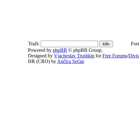
Traži:
For
Powered by
phpBB
© phpBB Group.
Designed by
Vjacheslav Trushkin
for
Free Forums
/
Divi
HR (CRO) by
Ančica Sečan