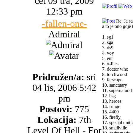
čet 09 tra, 2009
12:33 pm
-fallen-one-
Re: Ja s
a to je ono gdje
Admiral
1. sg1
2. sga
3. ds9
4. voy
5. ent
6. x-files
7. doctor who
Pridružen/a:
sri
8. torchwood
9. farscape
04 lis, 2006 5:42
10. sanctuary
11. supernatural
pm
12. bsg
13. heroes
Postovi:
775
14. fringe
15. 4400
Lokacija:
7th
16. firefly
17. special unit 
Level Of Hell - For
18. smallville