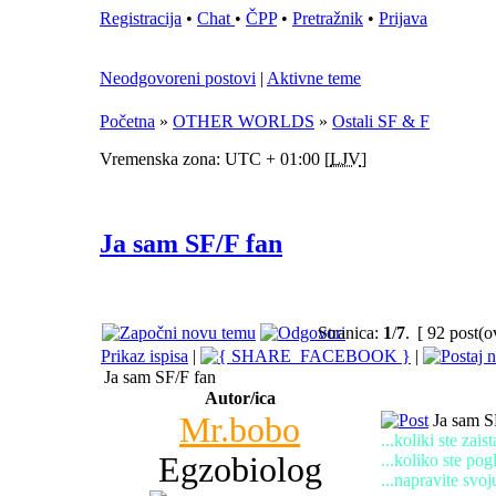
Registracija
•
Chat
•
ČPP
•
Pretražnik
•
Prijava
Neodgovoreni postovi
|
Aktivne teme
Početna
»
OTHER WORLDS
»
Ostali SF & F
Vremenska zona: UTC + 01:00 [
LJV
]
Ja sam SF/F fan
Stranica:
1
/
7
.
[ 92 post(o
Prikaz ispisa
|
|
Ja sam SF/F fan
Autor/ica
Mr.bobo
Ja sam S
...koliki ste zais
Egzobiolog
...koliko ste pog
...napravite svoju