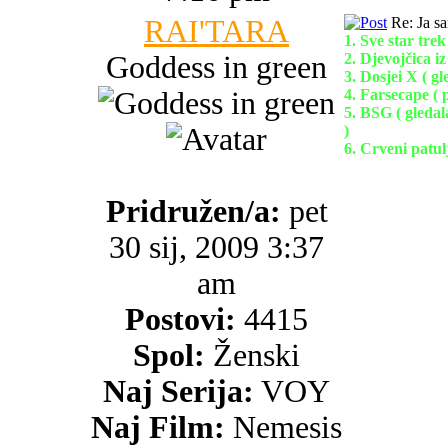
RAI'TARA
Re: Ja s
1. Sve star trek
Goddess in green
2. Djevojčica iz
3. Dosjei X ( g
4. Farsecape ( p
5. BSG ( gledal
)
6. Crveni patulja
Pridružen/a:
pet
30 sij, 2009 3:37
am
Postovi:
4415
Spol:
Ženski
Naj Serija:
VOY
Naj Film:
Nemesis