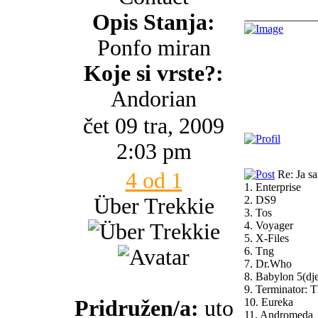
Opis Stanja:
_____________
Ponfo miran
Koje si vrste?:
Andorian
čet 09 tra, 2009
2:03 pm
4 od 1
Re: Ja s
1. Enterprise
Über Trekkie
2. DS9
3. Tos
4. Voyager
5. X-Files
6. Tng
7. Dr.Who
8. Babylon 5(dj
9. Terminator: 
Pridružen/a:
uto
10. Eureka
11. Andromeda