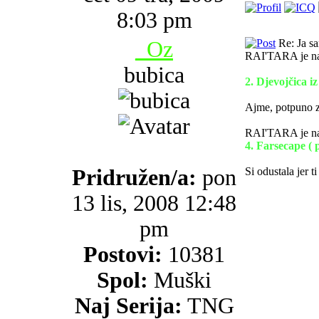
8:03 pm
_Oz
Re: Ja s
RAI'TARA je na
bubica
2. Djevojčica iz
Ajme, potpuno z
RAI'TARA je na
4. Farsecape ( p
Pridružen/a:
pon
Si odustala jer ti 
13 lis, 2008 12:48
pm
Postovi:
10381
Spol:
Muški
Naj Serija:
TNG