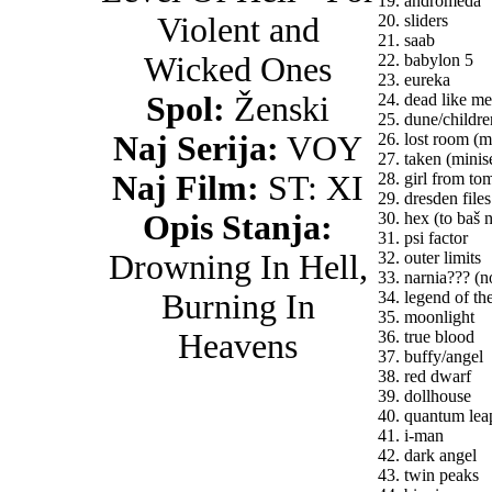
19. andromeda
Violent and
20. sliders
21. saab
Wicked Ones
22. babylon 5
23. eureka
Spol:
Ženski
24. dead like me
25. dune/children
Naj Serija:
VOY
26. lost room (mi
27. taken (minise
Naj Film:
ST: XI
28. girl from t
29. dresden files
Opis Stanja:
30. hex (to baš ni
31. psi factor
Drowning In Hell,
32. outer limits
33. narnia??? (
Burning In
34. legend of the
35. moonlight
Heavens
36. true blood
37. buffy/angel
38. red dwarf
39. dollhouse
40. quantum lea
41. i-man
42. dark angel
43. twin peaks