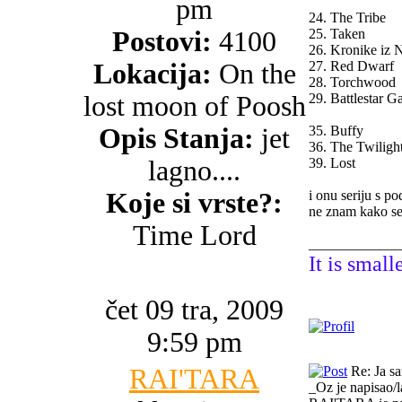
pm
24. The Tribe
Postovi:
4100
25. Taken
26. Kronike iz N
Lokacija:
On the
27. Red Dwarf
28. Torchwood
lost moon of Poosh
29. Battlestar Ga
Opis Stanja:
jet
35. Buffy
36. The Twiligh
lagno....
39. Lost
Koje si vrste?:
i onu seriju s p
ne znam kako se
Time Lord
_____________
It is small
čet 09 tra, 2009
9:59 pm
RAI'TARA
Re: Ja s
_Oz je napisao/l