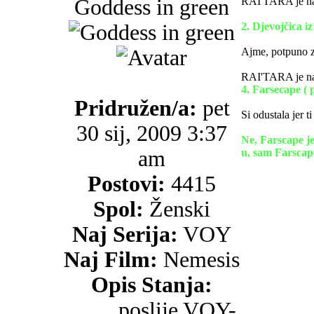
Goddess in green
RAI'TARA je na
2. Djevojčica iz
Ajme, potpuno z
RAI'TARA je na
4. Farsecape ( p
Pridružen/a:
pet
Si odustala jer ti 
30 sij, 2009 3:37
Ne, Farscape je
am
u, sam Farscape
Postovi:
4415
Spol:
Ženski
Naj Serija:
VOY
Naj Film:
Nemesis
Opis Stanja:
.........poslije VOY-