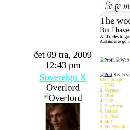
The woo
But I have
And miles to go 
And miles to go be
čet 09 tra, 2009
12:43 pm
Sovereign X
Re: Ja s
Moja lista je:
Overlord
1. TNG
2. Voyager
3. DS9
4. TOS
5. Enterprise
6. Heroes
7. X-Files
8. SG1
9. SG Atlantis