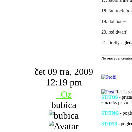
17. sabrina the 
18. 3rd rock fro
19. dollhouse
20. red dwarf
21. firefly - gled
_____________
No one ever create
čet 09 tra, 2009
12:19 pm
_Oz
Re: Ja s
ST:TOS
- prizn
bubica
epizode, pa ću i
ST:TNG
- pogle
ST:DS9
- pogle