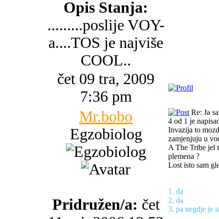
Opis Stanja:
.........poslije VOY-
a....TOS je najviše
COOL..
čet 09 tra, 2009
7:36 pm
Mr.bobo
Re: Ja s
4 od 1 je napisao
Egzobiolog
Invazija to mozd
zamjenjuju u vo
A The Tribe jel t
plemena ?
Lost isto sam gl
1. da
Pridružen/a:
čet
2. da
3. pa negdje je i