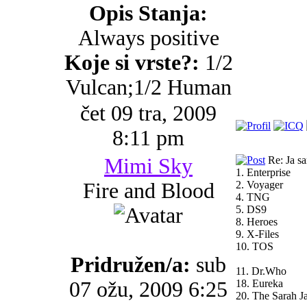
Opis Stanja:
Always positive
Koje si vrste?:
1/2
Vulcan;1/2 Human
čet 09 tra, 2009
8:11 pm
Mimi Sky
Re: Ja s
1. Enterprise
Fire and Blood
2. Voyager
4. TNG
5. DS9
8. Heroes
9. X-Files
10. TOS
Pridružen/a:
sub
11. Dr.Who
07 ožu, 2009 6:25
18. Eureka
20. The Sarah J