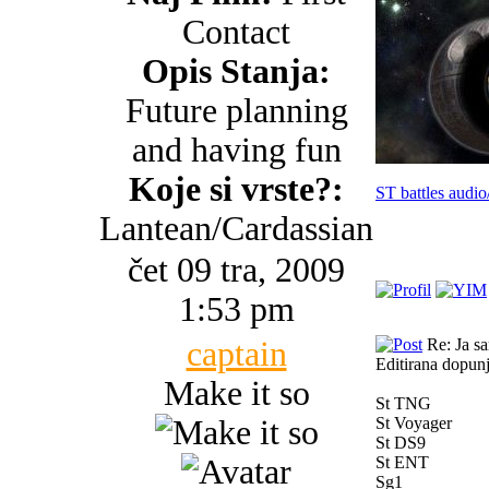
Contact
Opis Stanja:
Future planning
and having fun
Koje si vrste?:
ST battles audio
Lantean/Cardassian
čet 09 tra, 2009
1:53 pm
captain
Re: Ja s
Editirana dopunje
Make it so
St TNG
St Voyager
St DS9
St ENT
Sg1