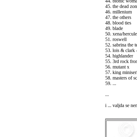
44. bionic wom
45. the dead zo
46. millenium
47. the others
48. blood ties
49. blade
50. xena/hercule
51. roswell
52. sabrina the 
53. lois & clark
54. highlander
55. 3rd rock fro
56. mutant x
57. king miniseri
58. masters of sc
59. ...
...
i ... valjda se n
_____________