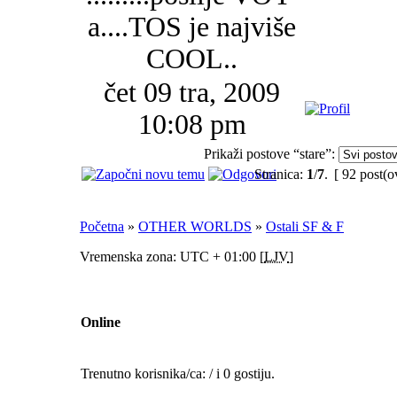
a....TOS je najviše
COOL..
čet 09 tra, 2009
10:08 pm
Prikaži postove “stare”:
Stranica:
1
/
7
.
[ 92 post(o
Početna
»
OTHER WORLDS
»
Ostali SF & F
Vremenska zona: UTC + 01:00 [
LJV
]
Online
Trenutno korisnika/ca: / i 0 gostiju.