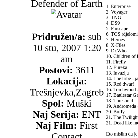
Defender of Earth
1. Enterprise
2. Voyager
3. TNG
4. DS9
5. Farscape
Pridružen/a:
sub
6. TOS (djelomi
7. Heroes
10 stu, 2007 1:20
8. X-Files
9. Dr.Who
am
10. Children of
11. Firefly
Postovi:
3611
12. Eureka
13. Invazija
Lokacija:
14. The tribe - 
15. Red dwarf
Trešnjevka,Zagreb
16. Torchwood -
17. Battlestar Ga
Spol:
Muški
18. Threshold
19. Andromeda - 
Naj Serija:
ENT
20. Buffy
21. The Twiligh
Naj Film:
First
21. Dead like me
Contact
Eto mislim da je 