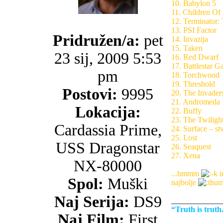
10. Babylon 5
11. Children Of
12. Terminator:
13. PSI Factor
Pridružen/a:
pet
14. Invazija
15. Taken
23 sij, 2009 5:53
16. Red Dwarf
17. Battlestar Ga
pm
18. Torchwood
19. Threshold
Postovi:
9995
20. The Invaders
21. Andromeda
Lokacija:
22. Buffy
23. The Twiligh
Cardassia Prime,
24. Surface – st
25. Lost
USS Dragonstar
26. Seaquest
27. Xena
NX-80000
...hmmm
i
Spol:
Muški
najbolje
Naj Serija:
DS9
_____________
“Truth is trut
Naj Film:
First