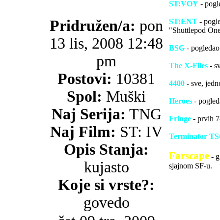
ST:VOY
- pogle
Pridružen/a:
pon
ST:ENT
- pogle
"Shuttlepod One
13 lis, 2008 12:48
BSG
- pogledao
pm
The X-Files
- s
Postovi:
10381
4400
- sve, jed
Spol:
Muški
Heroes
- pogleda
Naj Serija:
TNG
Fringe
- prvih 7
Naj Film:
ST: IV
Terminator T
Opis Stanja:
Farscape
- g
kujasto
sjajnom SF-u.
Koje si vrste?:
govedo