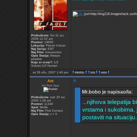
_________________
[url=http://img218.imageshack.us/i/cv
Pridružen/a:
čet 11 svi,
2006 12:52 am
Postovi:
19665
Lokacija:
Planet Vulcan
Naj Serija:
ENT
Naj Film:
Insurrection
Opis Stanja:
Always
positive
Koje si vrste?:
1/2
Vulcan;1/2 Human
sri 28 ožu, 2007 1:40 pm
Ant
the Red Viper
Mr.bobo je napisao/la:
Pridružen/a:
sub 20 svi,
2006 1:38 am
...njihova telepatija
Postovi:
11340
Spol:
Muški
vrstama i sukobima, 
Naj Film:
First Contact
Opis Stanja:
ε > 0
postaviti na situaciju.