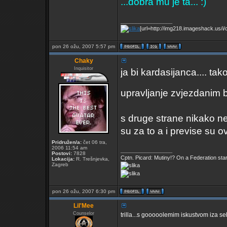
...dobra mu je ta...
_________________
[url=http://img218.imageshack.us/i/cv
pon 26 ožu, 2007 5:57 pm
Chaky
Inquisitor
ja bi kardasijanca.... tak
upravljanje zvjezdanim
s druge strane nikako ne
su za to a i previse su ovi
Pridružen/a:
čet 06 tra,
2006 11:54 am
_________________
Postovi:
7828
Cptn. Picard: Mutiny!? On a Federation starshi
Lokacija:
R. Trešnjevka,
Zagreb
pon 26 ožu, 2007 6:30 pm
Lil'Mee
Counselor
trilla...s gooooolemim iskustvom iza s