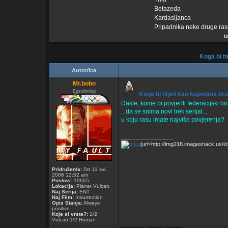
Betazeda
Kardasijanca
Pripadnika neke druge ras
U
Koga bi h
Autor/ica
Mr.bobo
Egzobiolog
Koga bi htjeli kao kapetana br
Dakle, kome bi povjerili federacijski b
...da se snima novi trek serijal...
u koju rasu imate najviše povjerenja?
_________________
[url=http://img218.imageshack.us/i/cv
Pridružen/a:
čet 11 svi,
2006 12:52 am
Postovi:
19665
Lokacija:
Planet Vulcan
Naj Serija:
ENT
Naj Film:
Insurrection
Opis Stanja:
Always
positive
Koje si vrste?:
1/2
Vulcan;1/2 Human