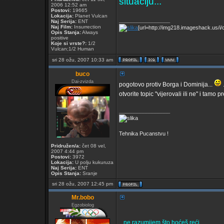
situaciju...
2006 12:52 am
Postovi:
19665
Lokacija:
Planet Vulcan
_________________
Naj Serija:
ENT
Naj Film:
Insurrection
[url=http://img218.imageshack.us/i/cv
Opis Stanja:
Always
positive
Koje si vrste?:
1/2
Vulcan;1/2 Human
sri 28 ožu, 2007 10:33 am
buco
Dai-zvizda
pogotovo protiv Borga i Dominija...
otvorite topic "vijerovali ili ne" i tamo p
_________________
Tehnika Pucanstvu !
Pridružen/a:
čet 08 vel,
2007 4:44 pm
Postovi:
3972
Lokacija:
U polju kukuruza
Naj Serija:
ENT
Opis Stanja:
Sranje
sri 28 ožu, 2007 12:45 pm
Mr.bobo
Egzobiolog
...ne razumijem što hoćeš reći...