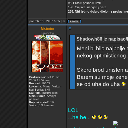
95. Prosiri posao ili umri.
190. Cuj sve, ne vjeruj nista.
285. Niti jedno dobro djelo ne prolazi n
pon 26 ožu, 2007 5:55 pm
Mr.bobo
Egzobiolog
Shadowh86 je napisao/l
Meni bi bilo najbolje
nekog optimisticnog
Skoro brod unisten
Barem su moje zene 
Pridružen/a:
čet 11 svi,
2006 12:52 am
se od uha do uha
Postovi:
19665
Lokacija:
Planet Vulcan
Naj Serija:
ENT
Naj Film:
Insurrection
Opis Stanja:
Always
positive
Koje si vrste?:
1/2
Vulcan;1/2 Human
LOL
...he he...