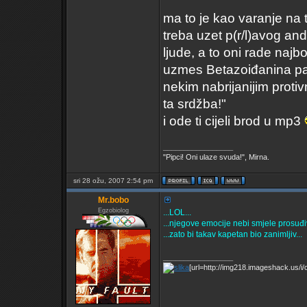
ma to je kao varanje na 
treba uzet p(r/l)avog and
ljude, a to oni rade najbo
uzmes Betazoiđanina pa b
nekim nabrijanijim protivn
ta srdžba!"
i ode ti cijeli brod u mp3
_________________
"Pipci! Oni ulaze svuda!", Mirna.
sri 28 ožu, 2007 2:54 pm
Mr.bobo
Egzobiolog
...LOL...
...njegove emocije nebi smjele prosuđivat
...zato bi takav kapetan bio zanimljiv...
_________________
[url=http://img218.imageshack.us/i/cv