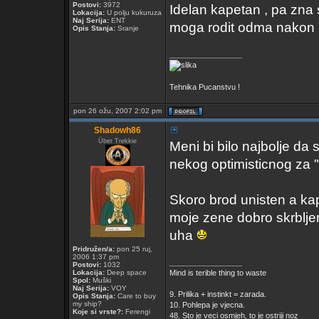
Postovi:
3972
Idelan kapetan , pa zna s
Lokacija:
U polju kukuruza
Naj Serija:
ENT
moga rodit odma nakon "
Opis Stanja:
Sranje
_________________
Tehnika Pucanstvu !
pon 26 ožu, 2007 2:02 pm
Shadowh86
Über Trekkie
Meni bi bilo najbolje da 
nekog optimisticnog za
Skoro brod unisten a k
moje zene dobro skrblje
uha
Pridružen/a:
pon 25 ruj,
2006 1:37 pm
_________________
Postovi:
1032
Lokacija:
Deep space
Mind is terible thing to waste
Spol:
Muški
Naj Serija:
VOY
9. Prilika + instinkt = zarada.
Opis Stanja:
Care to buy
my ship?
10. Pohlepa je vjecna.
Koje si vrste?:
Ferengi
48. Sto je veci osmjeh, to je ostriji noz