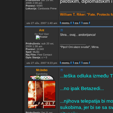
pilotskim, diplomatskim i
Pridružen/a:
pet 19 svi,
2006 2:09 pm
Postovi:
6485
Lokacija:
Cardassia Prime
_________________
William T. Riker: "Fate. Protects 
uto 27 ožu, 2007 1:40 am
Ant
the Red Viper
Shra... ovaj... andorijanca!
_________________
Pridružen/a:
sub 20 svi,
2006 1:38 am
"Pipci! Oni ulaze svuda!", Mirna.
Postovi:
11340
Spol:
Muški
Naj Film:
First Contact
Opis Stanja:
ε > 0
uto 27 ožu, 2007 9:23 pm
Mr.bobo
Egzobiolog
...teška odluka između Tr
...no ipak Betazedi...
...njihova telepatija bi
sukobima, jer bi se sa s
Pridružen/a:
čet 11 svi,