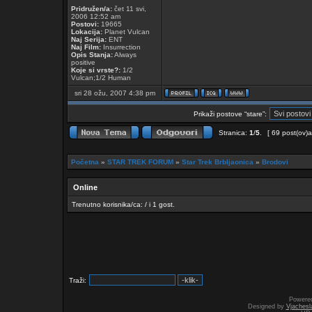
Pridružen/a:
čet 11 svi,
2006 12:52 am
Postovi:
19665
Lokacija:
Planet Vulcan
Naj Serija:
ENT
Naj Film:
Insurrection
Opis Stanja:
Always
positive
Koje si vrste?:
1/2
Vulcan;1/2 Human
sri 28 ožu, 2007 4:38 pm
Prikaži postove “stare”:
Stranica:
1
/
5
.
[ 69 post(ov)a
Početna
»
STAR TREK FORUM
»
Star Trek Brbljaonica
»
Brodovi
Online
Trenutno korisnika/ca: / i 1 gost.
Traži:
Powere
Designed by
Vjachesl