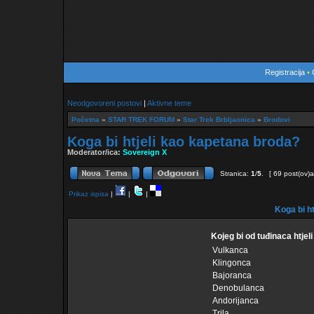
Registracija
•
Neodgovoreni postovi
|
Aktivne teme
Početna
»
STAR TREK FORUM
»
Star Trek Brbljaonica
»
Brodovi
Koga bi htjeli kao kapetana broda?
Moderator/ica:
Sovereign X
Stranica:
1
/
5
.
[ 69 post(ov)a
Prikaz ispisa
|
|
|
Koga bi h
Kojeg bi od tuđinaca htjel
Vulkanca
Klingonca
Bajoranca
Denobulanca
Andorijanca
Trila