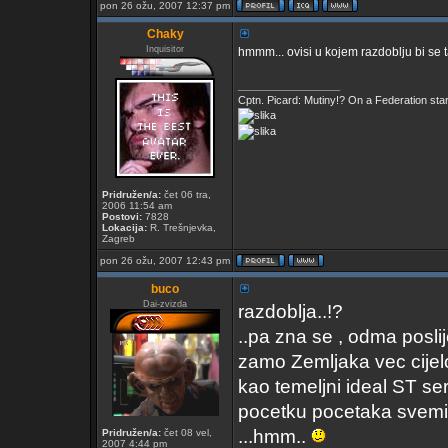
pon 26 ožu, 2007 12:37 pm
Chaky
Inquisitor
hmmm... ovisi u kojem razdoblju bi se ta
_________________
Cptn. Picard: Mutiny!? On a Federation starshi
Pridružen/a:
čet 06 tra,
2006 11:54 am
Postovi:
7828
Lokacija:
R. Trešnjevka,
Zagreb
pon 26 ožu, 2007 12:43 pm
buco
Dai-zvizda
razdoblja..!?
..pa zna se , odma posli
zamo Zemljaka vec cijelo
kao temeljni ideal ST serij
pocetku pocetaka svemira
...hmm..
Pridružen/a:
čet 08 vel,
2007 4:44 pm