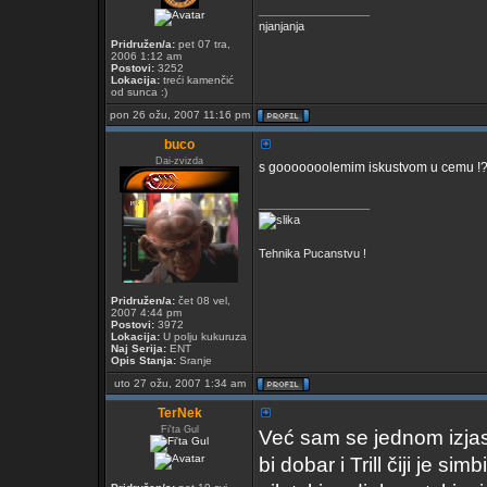
_________________
njanjanja
Pridružen/a:
pet 07 tra,
2006 1:12 am
Postovi:
3252
Lokacija:
treći kamenčić
od sunca :)
pon 26 ožu, 2007 11:16 pm
buco
Dai-zvizda
s gooooooolemim iskustvom u cemu !
_________________
Tehnika Pucanstvu !
Pridružen/a:
čet 08 vel,
2007 4:44 pm
Postovi:
3972
Lokacija:
U polju kukuruza
Naj Serija:
ENT
Opis Stanja:
Sranje
uto 27 ožu, 2007 1:34 am
TerNek
Fi'ta Gul
Već sam se jednom izjas
bi dobar i Trill čiji je 