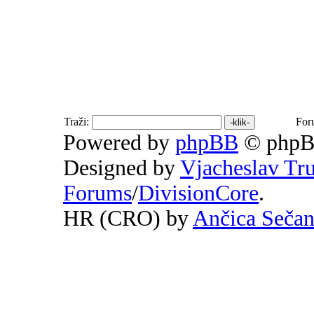
Traži:
For
Powered by
phpBB
© phpB
Designed by
Vjacheslav Tr
Forums
/
DivisionCore
.
HR (CRO) by
Ančica Seča