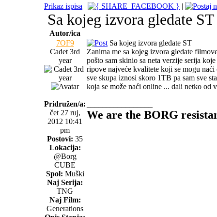
Prikaz ispisa
|
|
Sa kojeg izvora gledate S
Autor/ica
7OF9
Sa kojeg izvora gledate ST
Cadet 3rd
Zanima me sa kojeg izvora gledate filmove i
year
pošto sam skinio sa neta verzije serija koj
ripove najveće kvalitete koji se mogu nać
sve skupa iznosi skoro 1TB pa sam sve stav
koja se može naći online ... dali netko od 
Pridružen/a:
_________________
čet 27 ruj,
We are the BORG resistance
2012 10:41
pm
Postovi:
35
Lokacija:
@Borg
CUBE
Spol:
Muški
Naj Serija:
TNG
Naj Film:
Generations