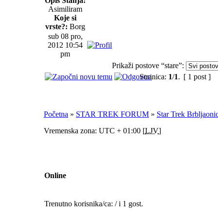
Opis Stanja:
Asimiliram
Koje si
vrste?:
Borg
sub 08 pro,
2012 10:54
pm
Prikaži postove “stare”:
Stranica:
1
/
1
.
[ 1 post ]
Početna
»
STAR TREK FORUM
»
Star Trek Brbljaoni
Vremenska zona: UTC + 01:00 [
LJV
]
Online
Trenutno korisnika/ca: / i 1 gost.