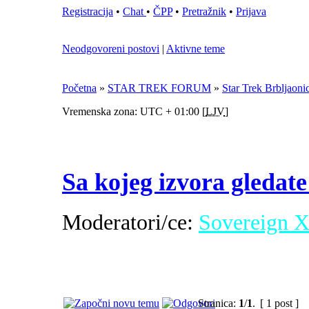
Registracija
•
Chat
•
ČPP
•
Pretražnik
•
Prijava
Neodgovoreni postovi
|
Aktivne teme
Početna
»
STAR TREK FORUM
»
Star Trek Brbljaoni
Vremenska zona: UTC + 01:00 [
LJV
]
Sa kojeg izvora gledat
Moderatori/ce:
Sovereign 
Stranica:
1
/
1
.
[ 1 post ]