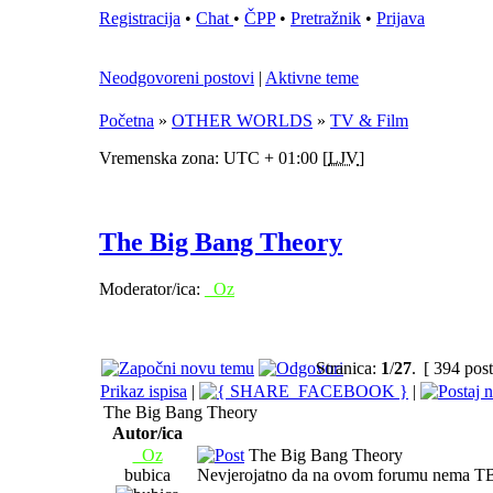
Registracija
•
Chat
•
ČPP
•
Pretražnik
•
Prijava
Neodgovoreni postovi
|
Aktivne teme
Početna
»
OTHER WORLDS
»
TV & Film
Vremenska zona: UTC + 01:00 [
LJV
]
The Big Bang Theory
Moderator/ica:
_Oz
Stranica:
1
/
27
.
[ 394 post
Prikaz ispisa
|
|
The Big Bang Theory
Autor/ica
_Oz
The Big Bang Theory
bubica
Nevjerojatno da na ovom forumu nema TB