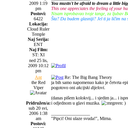
2009 1:19
You mustn't be afraid to dream a little big
pm
This one appreciates the feeling of your 
Postovi:
Nisam isprobavao tvoje tange, za ljubav B
6422
Šta? Da budem glasniji? Jel ti ja ličim n
Lokacija:
Cloud Ruler
Temple
Naj Serija:
ENT
Naj Film:
ST: XI
ned 25 lis,
2009 10:12
pm
Ant
Re: The Big Bang Theory
the Red
ja bih samo napomenuo kako je četvrta ep
Viper
pogotovo oni
akcijski dijelovi
.
(danas pišem kolokvij... i sjedim ja... i isp
Pridružen/a:
i odjednom u glavi muzika.
)
sub 20 svi,
2006 1:38
_________________
am
"Pipci! Oni ulaze svuda!", Mirna.
Postovi: