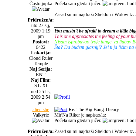
Častoljupka
Počela sam gledati jučer.
I odl
Zasad su mi najdraži Sheldon i Wolowitz. 
Pridružen/a:
uto 27 sij,
_________________
2009 1:19
You mustn't be afraid to dream a little big
pm
This one appreciates the feeling of your 
Postovi:
Nisam isprobavao tvoje tange, za ljubav B
6422
Šta? Da budem glasniji? Jel ti ja ličim n
Lokacija:
Cloud Ruler
Temple
Naj Serija:
ENT
Naj Film:
ST: XI
ned 25 lis,
2009 2:54
pm
alien she
Re: The Big Bang Theory
Valkyrie
Mir'Na Riker je napisao/la:
Počela sam gledati jučer.
I odl
Pridružen/a:
Zasad su mi najdraži Sheldon i Wolowitz. 