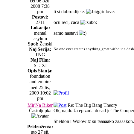
čet 06 ožu,
2008 7:38
pm
ti si dobro dijete.
Postovi:
2711
ocu reci, caca
Lokacija:
mental
samo nastavi
asylum
Spol:
Ženski
_________________
Naj Serija:
No one ever creates anything great without a das
TNG
Naj Film:
ST: XI
Opis Stanja:
foundation
and empire
ned 25 lis,
2009 10:02
pm
Mir'Na Riker
Re: The Big Bang Theory
Častoljupka
Ok, najdraža epizoda dosad je The Cooper-
Sheldon i Wolowitz su taaaaako zaaaakon
Pridružen/a:
uto 27 sij,
_________________