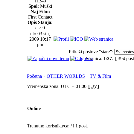
11340
Spol:
Muški
Naj Film:
First Contact
Opis Stanja:
ε > 0
uto 03 stu,
2009 10:17
pm
Prikaži postove “stare”:
Stranica:
1
/
27
.
[ 394 post
Početna
»
OTHER WORLDS
»
TV & Film
Vremenska zona: UTC + 01:00 [
LJV
]
Online
Trenutno korisnika/ca: / i 1 gost.