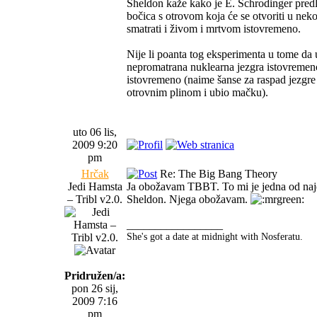
Sheldon kaže kako je E. Schrodinger predl
bočica s otrovom koja će se otvoriti u nek
smatrati i živom i mrtvom istovremeno.
Nije li poanta tog eksperimenta u tome da 
nepromatrana nuklearna jezgra istovremeno
istovremeno (naime šanse za raspad jezgre
otrovnim plinom i ubio mačku).
uto 06 lis,
2009 9:20
pm
Hrčak
Re: The Big Bang Theory
Jedi Hamsta
Ja obožavam TBBT. To mi je jedna od najd
– Tribl v2.0.
Sheldon. Njega obožavam.
_________________
She's got a date at midnight with Nosferatu.
Pridružen/a:
pon 26 sij,
2009 7:16
pm