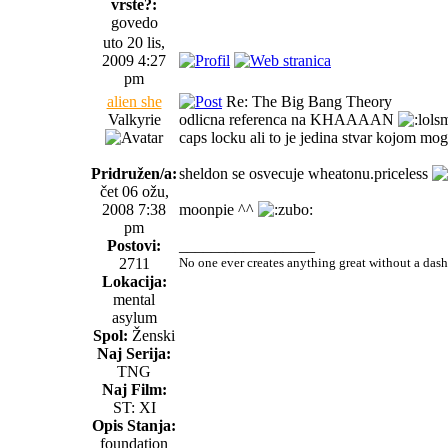
vrste?:
govedo
uto 20 lis,
2009 4:27
pm
alien she
Re: The Big Bang Theory
Valkyrie
odlicna referenca na KHAAAAN
caps locku ali to je jedina stvar kojom mo
Pridružen/a:
sheldon se osvecuje wheatonu.priceless
čet 06 ožu,
2008 7:38
moonpie ^^
pm
Postovi:
_________________
2711
No one ever creates anything great without a das
Lokacija:
mental
asylum
Spol:
Ženski
Naj Serija:
TNG
Naj Film:
ST: XI
Opis Stanja:
foundation