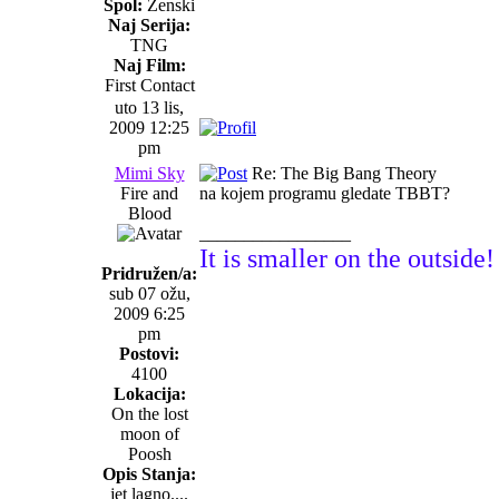
Spol:
Ženski
Naj Serija:
TNG
Naj Film:
First Contact
uto 13 lis,
2009 12:25
pm
Mimi Sky
Re: The Big Bang Theory
Fire and
na kojem programu gledate TBBT?
Blood
_________________
It is smaller on the outside!
Pridružen/a:
sub 07 ožu,
2009 6:25
pm
Postovi:
4100
Lokacija:
On the lost
moon of
Poosh
Opis Stanja:
jet lagno....