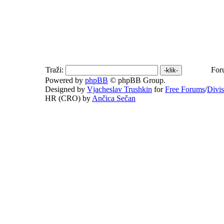
Traži:
For
Powered by
phpBB
© phpBB Group.
Designed by
Vjacheslav Trushkin
for
Free Forums
/
Divi
HR (CRO) by
Ančica Sečan