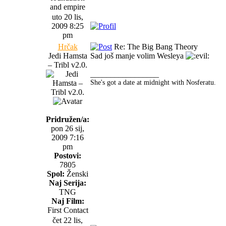
and empire
uto 20 lis,
2009 8:25
pm
Hrčak
Re: The Big Bang Theory
Jedi Hamsta
Sad još manje volim Wesleya
– Tribl v2.0.
_________________
She's got a date at midnight with Nosferatu.
Pridružen/a:
pon 26 sij,
2009 7:16
pm
Postovi:
7805
Spol:
Ženski
Naj Serija:
TNG
Naj Film:
First Contact
čet 22 lis,