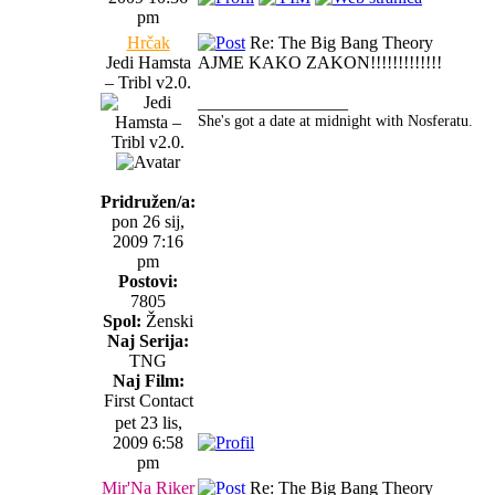
pm
Hrčak
Re: The Big Bang Theory
Jedi Hamsta
AJME KAKO ZAKON!!!!!!!!!!!!!
– Tribl v2.0.
_________________
She's got a date at midnight with Nosferatu.
Pridružen/a:
pon 26 sij,
2009 7:16
pm
Postovi:
7805
Spol:
Ženski
Naj Serija:
TNG
Naj Film:
First Contact
pet 23 lis,
2009 6:58
pm
Mir'Na Riker
Re: The Big Bang Theory