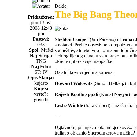
Dakle,
The Big Bang Theo
Pridružen/a:
pon 13 lis,
2008 12:48
pm
Postovi:
Sheldon Cooper
(Jim Parsons) i
Leonard
10381
smotanci. Prvi je opsesivno kompulzivna ne
Spol:
Muški
sramežljiv, ali relativno normalan dobričina
Naj Serija:
Jednog lijepog dana, u stan preko puta nj
TNG
okrene njihov svijet naopačke.
Naj Film:
ST: IV
Ostali likovi vrijedni spomena:
Opis Stanja:
kujasto
Howard Wolowitz
(Simon Helberg) - brilja
Koje si
vrste?:
Rajesh Koothrappali
(Kunal Nayyar) - ast
govedo
Leslie Winkle
(Sara Gilbert) - fizičarka, 
----
Uglavnom, pitanje za lokalne geekove... Je
traljavo objasnio Shcrodingerovu mačku?