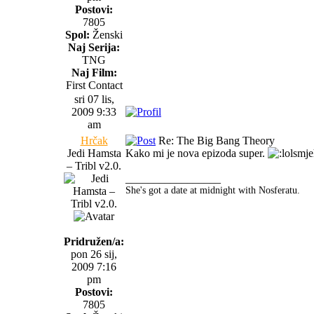
Postovi:
7805
Spol:
Ženski
Naj Serija:
TNG
Naj Film:
First Contact
sri 07 lis,
2009 9:33
am
Hrčak
Re: The Big Bang Theory
Jedi Hamsta
Kako mi je nova epizoda super.
– Tribl v2.0.
_________________
She's got a date at midnight with Nosferatu.
Pridružen/a:
pon 26 sij,
2009 7:16
pm
Postovi:
7805