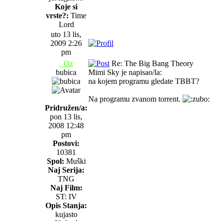
Koje si
vrste?:
Time
Lord
uto 13 lis,
2009 2:26
pm
_Oz
Re: The Big Bang Theory
bubica
Mimi Sky je napisao/la:
na kojem programu gledate TBBT?
Na programu zvanom torrent.
Pridružen/a:
pon 13 lis,
2008 12:48
pm
Postovi:
10381
Spol:
Muški
Naj Serija:
TNG
Naj Film:
ST: IV
Opis Stanja:
kujasto