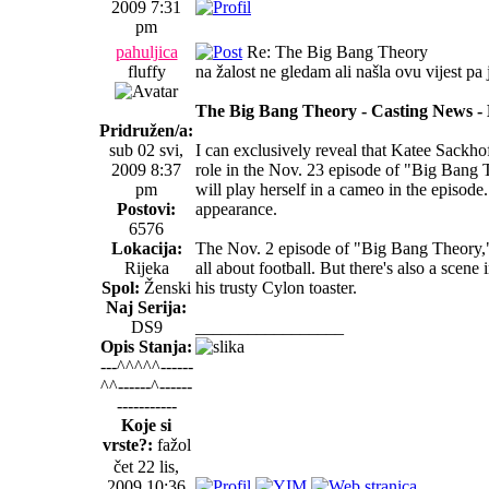
2009 7:31
pm
pahuljica
Re: The Big Bang Theory
fluffy
na žalost ne gledam ali našla ovu vijest pa 
The Big Bang Theory - Casting News - 
Pridružen/a:
sub 02 svi,
I can exclusively reveal that Katee Sackho
2009 8:37
role in the Nov. 23 episode of "Big Bang T
pm
will play herself in a cameo in the episode.
Postovi:
appearance.
6576
Lokacija:
The Nov. 2 episode of "Big Bang Theory,"
Rijeka
all about football. But there's also a scen
Spol:
Ženski
his trusty Cylon toaster.
Naj Serija:
DS9
_________________
Opis Stanja:
---^^^^^------
^^------^------
-----------
Koje si
vrste?:
fažol
čet 22 lis,
2009 10:36