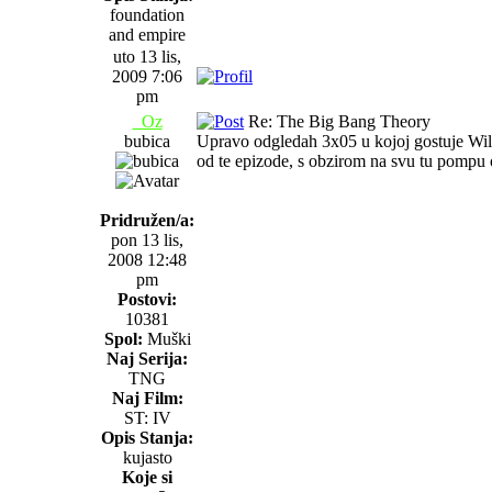
foundation
and empire
uto 13 lis,
2009 7:06
pm
_Oz
Re: The Big Bang Theory
bubica
Upravo odgledah 3x05 u kojoj gostuje Wil
od te epizode, s obzirom na svu tu pompu
Pridružen/a:
pon 13 lis,
2008 12:48
pm
Postovi:
10381
Spol:
Muški
Naj Serija:
TNG
Naj Film:
ST: IV
Opis Stanja:
kujasto
Koje si