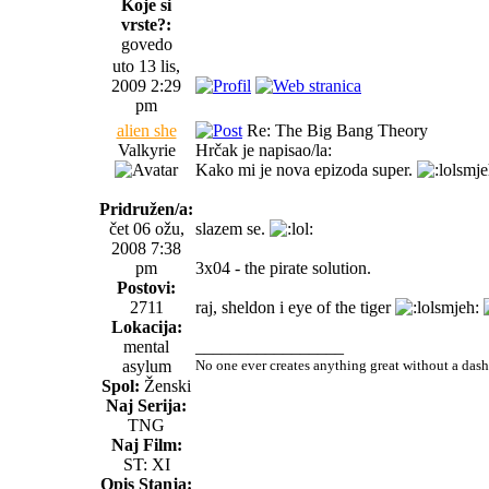
Koje si
vrste?:
govedo
uto 13 lis,
2009 2:29
pm
alien she
Re: The Big Bang Theory
Valkyrie
Hrčak je napisao/la:
Kako mi je nova epizoda super.
Pridružen/a:
čet 06 ožu,
slazem se.
2008 7:38
pm
3x04 - the pirate solution.
Postovi:
2711
raj, sheldon i eye of the tiger
Lokacija:
mental
_________________
asylum
No one ever creates anything great without a das
Spol:
Ženski
Naj Serija:
TNG
Naj Film:
ST: XI
Opis Stanja: