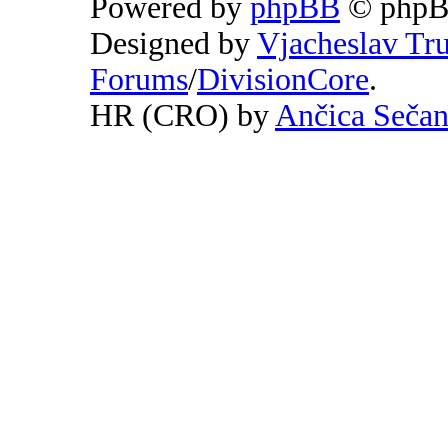
Powered by
phpBB
© phpB
Designed by
Vjacheslav Tr
Forums
/
DivisionCore
.
HR (CRO) by
Ančica Seča