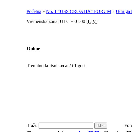
Početna
»
No. 1 "USS CROATIA" FORUM
»
Udruga 
Vremenska zona: UTC + 01:00 [
LJV
]
Online
Trenutno korisnika/ca: / i 1 gost.
Traži:
For