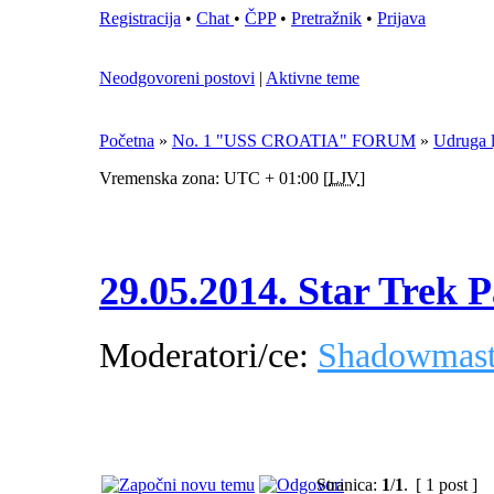
Registracija
•
Chat
•
ČPP
•
Pretražnik
•
Prijava
Neodgovoreni postovi
|
Aktivne teme
Početna
»
No. 1 "USS CROATIA" FORUM
»
Udruga 
Vremenska zona: UTC + 01:00 [
LJV
]
29.05.2014. Star Trek 
Moderatori/ce:
Shadowmast
Stranica:
1
/
1
.
[ 1 post ]