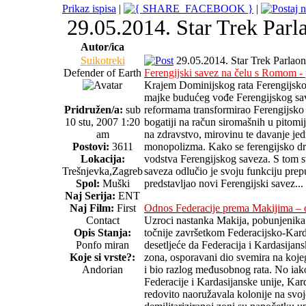
Prikaz ispisa
|
|
29.05.2014. Star Trek Parl
Autor/ica
Suikotreki
29.05.2014. Star Trek Parlaon
Defender of Earth
Ferengijski savez na čelu s Romom - p
Krajem Dominijskog rata Ferengijsko 
majke budućeg vođe Ferengijskog sav
Pridružen/a:
sub
reformama transformirao Ferengijsko dr
10 stu, 2007 1:20
bogatiji na račun siromašnih u pitomi
am
na zdravstvo, mirovinu te davanje je
Postovi:
3611
monopolizma. Kako se ferengijsko dru
Lokacija:
vodstva Ferengijskog saveza. S tom 
Trešnjevka,Zagreb
saveza odlučio je svoju funkciju pre
Spol:
Muški
predstavljao novi Ferengijski savez...
Naj Serija:
ENT
Naj Film:
First
Odnos Federacije prema Makijima – o
Contact
Uzroci nastanka Makija, pobunjenika 
Opis Stanja:
točnije završetkom Federacijsko-Karda
Ponfo miran
desetljeće da Federacija i Kardasijan
Koje si vrste?:
zona, osporavani dio svemira na kojeg 
Andorian
i bio razlog međusobnog rata. No iak
Federacije i Kardasijanske unije, Kard
redovito naoružavala kolonije na svojo