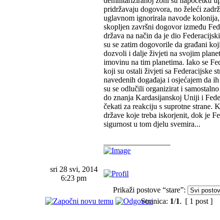
demilitariziranoj zoni su napočetku u
pridržavaju dogovora, no želeći zadrž
uglavnom ignorirala navode kolonija, 
skopljen završni dogovor između Fede
država na način da je dio Federacijsk
su se zatim dogovorile da građani koji
dozvoli i dalje živjeti na svojim plane
imovinu na tim planetima. Iako se Fe
koji su ostali živjeti sa Federacijske 
navedenih događaja i osjećajem da ih 
su se odlučili organizirat i samostaln
do znanja Kardasijanskoj Uniji i Feder
čekati za reakciju s suprotne strane. K
države koje treba iskorjenit, dok je F
sigurnost u tom djelu svemira...
_________________
sri 28 svi, 2014
6:23 pm
Prikaži postove “stare”:
Stranica:
1
/
1
.
[ 1 post ]