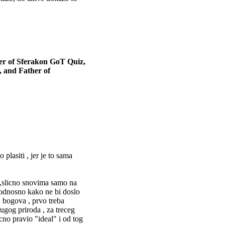
er of Sferakon GoT Quiz,
, and Father of
plasiti , jer je to sama
k ,slicno snovima samo na
 odnosno kako ne bi doslo
j bogova , prvo treba
ugog priroda , za treceg
no pravio "ideal" i od tog