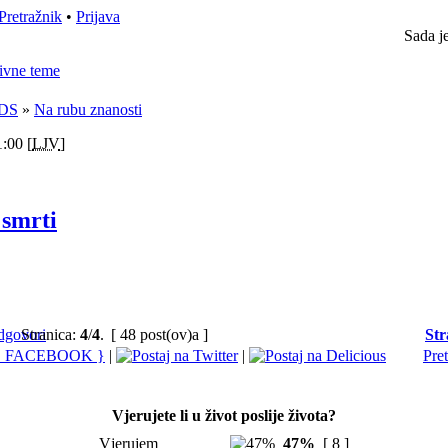
Pretražnik
•
Prijava
Sada j
ivne teme
DS
»
Na rubu znanosti
:00 [
LJV
]
 smrti
Stranica:
4
/
4
.
[ 48 post(ov)a ]
Str
|
|
Pre
Vjerujete li u život poslije života?
Vjerujem
47%
[ 8 ]