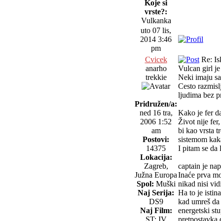
Koje si
vrste?:
Vulkanka
uto 07 lis,
2014 3:46
pm
Cvicek
Re: Is
anarho
Vulcan girl je
trekkie
Neki imaju sa
Cesto razmisl
ljudima bez pr
Pridružen/a:
ned 16 tra,
Kako je fer da
2006 1:52
Život nije fer
am
bi kao vrsta 
Postovi:
sistemom kak
14375
I pitam se da 
Lokacija:
Zagreb,
captain je nap
Južna Europa
Inaće prva mo
Spol:
Muški
nikad nisi vi
Naj Serija:
Ha to je isti
DS9
kad umreš da 
Naj Film:
energetski stu
ST: IV
pretpostavka d