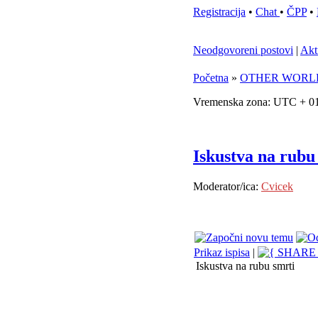
Registracija
•
Chat
•
ČPP
•
Neodgovoreni postovi
|
Akt
Početna
»
OTHER WORL
Vremenska zona: UTC + 01
Iskustva na rubu
Moderator/ica:
Cvicek
Prikaz ispisa
|
Iskustva na rubu smrti