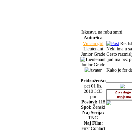
Iskustva na rubu smrti
Autor/ica
Vulcan girl
Re: Is
Lieutenant
Neki imaju sa
Junior Grade
Cesto razmisl
ljudima bez pr
Kako je fer da
Pridružen/a:
__________
pet 01 lis,
2010 3:33
Zivi dugo 
pm
uspjesno
Postovi:
118
Spol:
Ženski
Naj Serija:
TNG
Naj Film:
First Contact