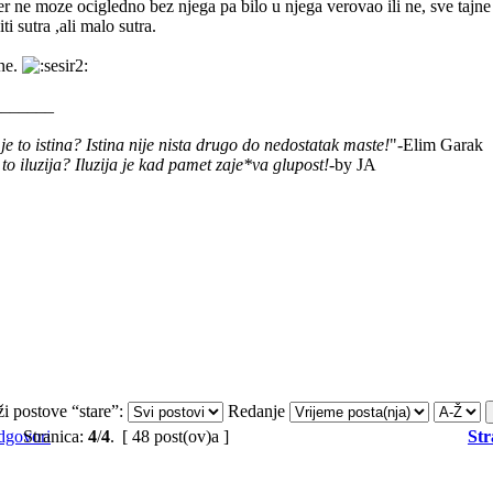
 jer ne moze ocigledno bez njega pa bilo u njega verovao ili ne, sve taj
iti sutra ,ali malo sutra.
ne.
_______
je to istina? Istina nije nista drugo do nedostatak maste!
"-Elim Garak
e to iluzija? Iluzija je kad pamet zaje*va glupost!
-by JA
ži postove “stare”:
Redanje
Stranica:
4
/
4
.
[ 48 post(ov)a ]
Str