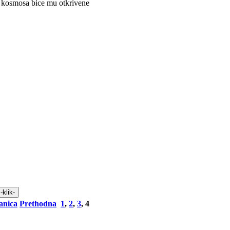
ne kosmosa bice mu otkrivene
anica
Prethodna
1
,
2
,
3
,
4