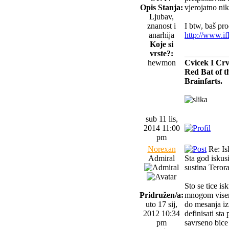
Opis Stanja:
vjerojatno nik
Ljubav,
znanost i
I btw, baš pro
anarhija
http://www.if
Koje si
vrste?:
__________
hewmon
Cvicek I Crv
Red Bat of t
Brainfarts.
sub 11 lis,
2014 11:00
pm
Norexan
Re: Is
Admiral
Sta god iskusi
sustina Teror
Sto se tice is
Pridružen/a:
mnogom visem 
uto 17 sij,
do mesanja iz
2012 10:34
definisati st
pm
savrseno bice