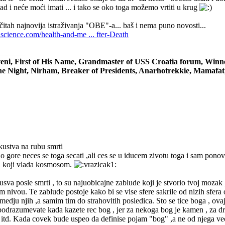
ad i neće moći imati ... i tako se oko toga možemo vrtiti u krug
čitah najnovija istraživanja "OBE"-a... baš i nema puno novosti...
lscience.com/health-and-me ... fter-Death
_______
eni, First of His Name, Grandmaster of USS Croatia forum, Winn
he Night, Nirham, Breaker of Presidents, Anarhotrekkie, Mamafat
kustva na rubu smrti
o gore neces se toga secati ,ali ces se u iducem zivotu toga i sam ponovo 
a koji vlada kosmosom.
kusva posle smrti , to su najuobicajne zablude koji je stvorio tvoj moza
nivou. Te zablude postoje kako bi se vise sfere sakrile od nizih sfera
medju njih ,a samim tim do strahovitih posledica. Sto se tice boga , ova
a podrazumevate kada kazete rec bog , jer za nekoga bog je kamen , za dr
 itd. Kada covek bude uspeo da definise pojam "bog" ,a ne od njega vec