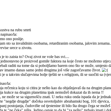
kustva na rubu smrti
 napisao/la:
mo ono poslije.
jam sto sa invalidnim osobama, retardiranim osobama, jalovim zenama..
evise srece u zivotu.
 je to zaista to? Ovaj zivot ne vole bas svi....
, jednostavno je proizvod gomile faktora na koje često ne možemo utjecat
trebali raditi na tome da si poboljšamo barem ono što se može, umjesto 
av imamo danas samo jedni drugima još više zagorčavamo život.
li je u takvim slučajevima bolje tješiti se s religijom, ili se suočiti sa (v
isao/la:
ja rečenica koju si citira je nešto kao da objašnjavaš da na drugim pla
dija kukce na drugim planetima ipak nemožeš dokazat da ih nema !!
na, ne može se sa sigurnošću znati. U neku ruku onda ispada da je jedna
te "negdje drugdje" dočeka osvetoljubiv abrahamski bog, 101 djevica, 
panj postojanja, čudovište od tjestenine ili bilo šta drugo čega se možeš 
a te "ne čeka" ništa. Jedino ostaje to da bi "za nešto" trebalo imati i 