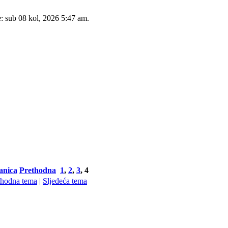
e: sub 08 kol, 2026 5:47 am.
anica
Prethodna
1
,
2
,
3
,
4
thodna tema
|
Sljedeća tema