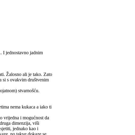
. I jednostavno jadnim
i. Žalosno ali je tako. Zato
da si s ovakvim društvenim
jerojatnom) stvarnošću.
netima nema kukaca a iako ti
ko vrijedna i mogućnost da
druga dimenzija, viši
sjetiti, jednako kao i
dokaze, no takve dokaze se