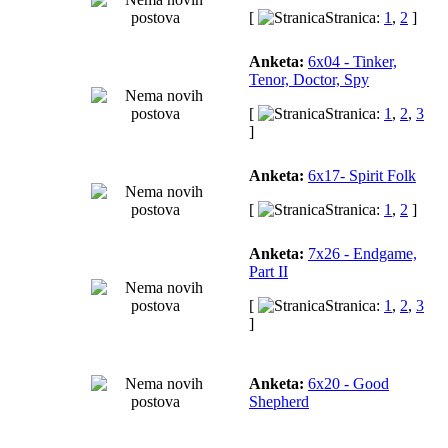
[
Stranica:
1
,
2
]
Anketa:
6x04 - Tinker,
Tenor, Doctor, Spy
[
Stranica:
1
,
2
,
3
]
Anketa:
6x17- Spirit Folk
[
Stranica:
1
,
2
]
Anketa:
7x26 - Endgame,
Part II
[
Stranica:
1
,
2
,
3
]
Anketa:
6x20 - Good
Shepherd