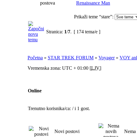
Renaissance Man
Prikaži teme “stare”:
Stranica:
1
/
7
.
[ 174 tema/e ]
Početna
»
STAR TREK FORUM
»
Voyager
»
VOY ank
Vremenska zona: UTC + 01:00 [
LJV
]
Online
Trenutno korisnika/ca: / i 1 gost.
Novi postovi
Nema 