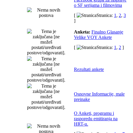
o SF serijama i filmovima
[
Stranica:
1
,
2
,
3
]
Anketa:
Finalno Glasanje
Velike VOY Ankete
[
Stranica:
1
,
2
]
Rezultati ankete
Osnovne Informacije, male
preinake
O Anketi, programu i
rasporedu emitiranja na
HRT-u.