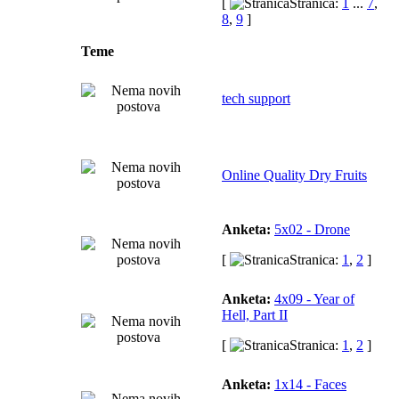
[
Stranica:
1
...
7
,
8
,
9
]
Teme
tech support
Online Quality Dry Fruits
Anketa:
5x02 - Drone
[
Stranica:
1
,
2
]
Anketa:
4x09 - Year of
Hell, Part II
[
Stranica:
1
,
2
]
Anketa:
1x14 - Faces