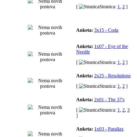
[
Stranica:
1
,
2
]
Anketa:
3x15 - Coda
Anketa:
1x07 - Eye of the
Needle
[
Stranica:
1
,
2
]
Anketa:
2x25 - Resolutions
[
Stranica:
1
,
2
]
Anketa:
2x01 - The 37's
[
Stranica:
1
,
2
,
3
]
Anketa:
1x03 - Parallax