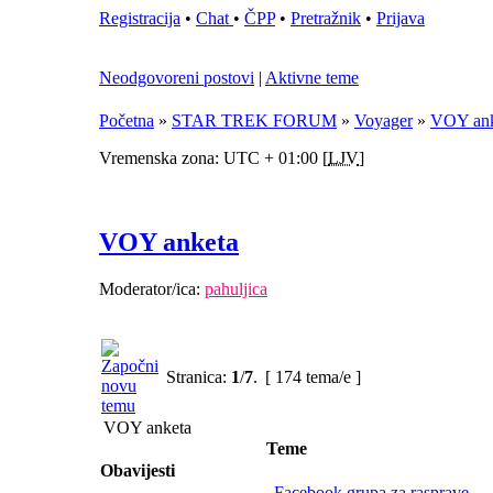
Registracija
•
Chat
•
ČPP
•
Pretražnik
•
Prijava
Neodgovoreni postovi
|
Aktivne teme
Početna
»
STAR TREK FORUM
»
Voyager
»
VOY ank
Vremenska zona: UTC + 01:00 [
LJV
]
VOY anketa
Moderator/ica:
pahuljica
Stranica:
1
/
7
.
[ 174 tema/e ]
VOY anketa
Teme
Obavijesti
Facebook grupa za rasprave