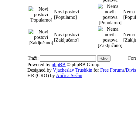
Novi postovi
Nema 
[Popularno]
[Popul
Novi postovi
Nema 
[Zaključano]
[Zaklj
Traži:
For
Powered by
phpBB
© phpBB Group.
Designed by
Vjacheslav Trushkin
for
Free Forums
/
Divi
HR (CRO) by
Ančica Sečan