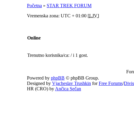
Početna
»
STAR TREK FORUM
Vremenska zona: UTC + 01:00 [
LJV
]
Online
Trenutno korisnika/ca: / i 1 gost.
For
Powered by
phpBB
© phpBB Group.
Designed by
Vjacheslav Trushkin
for
Free Forums
/
Divi
HR (CRO) by
Ančica Sečan