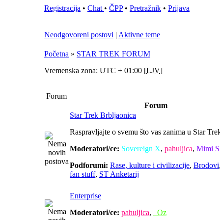
Registracija
•
Chat
•
ČPP
•
Pretražnik
•
Prijava
Neodgovoreni postovi
|
Aktivne teme
Početna
»
STAR TREK FORUM
Vremenska zona: UTC + 01:00 [
LJV
]
Forum
Forum
Star Trek Brbljaonica
Raspravljajte o svemu što vas zanima u Star Tre
Moderatori/ce:
Sovereign X
,
pahuljica
,
Mimi S
Podforumi:
Rase, kulture i civilizacije
,
Brodovi
fan stuff
,
ST Anketarij
Enterprise
Moderatori/ce:
pahuljica
,
_Oz