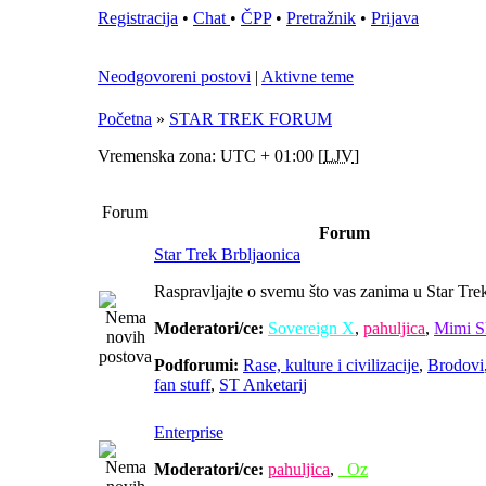
Registracija
•
Chat
•
ČPP
•
Pretražnik
•
Prijava
Neodgovoreni postovi
|
Aktivne teme
Početna
»
STAR TREK FORUM
Vremenska zona: UTC + 01:00 [
LJV
]
Forum
Forum
Star Trek Brbljaonica
Raspravljajte o svemu što vas zanima u Star Tre
Moderatori/ce:
Sovereign X
,
pahuljica
,
Mimi S
Podforumi:
Rase, kulture i civilizacije
,
Brodovi
fan stuff
,
ST Anketarij
Enterprise
Moderatori/ce:
pahuljica
,
_Oz