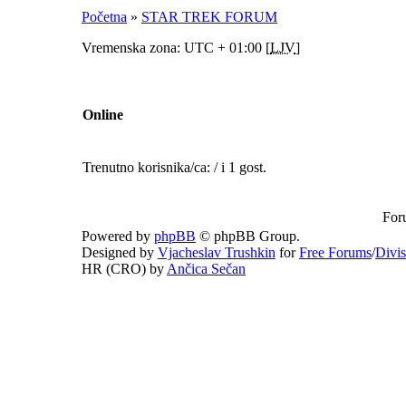
Početna
»
STAR TREK FORUM
Vremenska zona: UTC + 01:00 [
LJV
]
Online
Trenutno korisnika/ca: / i 1 gost.
For
Powered by
phpBB
© phpBB Group.
Designed by
Vjacheslav Trushkin
for
Free Forums
/
Divi
HR (CRO) by
Ančica Sečan