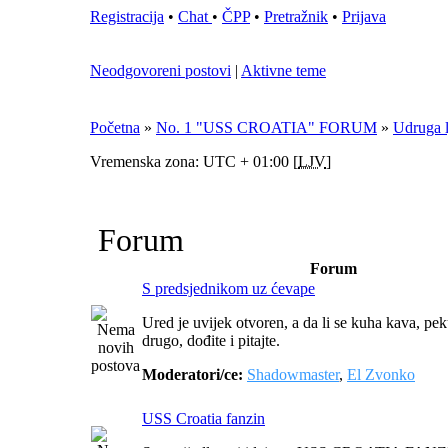
Registracija
•
Chat
•
ČPP
•
Pretražnik
•
Prijava
Neodgovoreni postovi
|
Aktivne teme
Početna
»
No. 1 "USS CROATIA" FORUM
»
Udruga 
Vremenska zona: UTC + 01:00 [
LJV
]
Forum
Forum
S predsjednikom uz ćevape
Ured je uvijek otvoren, a da li se kuha kava, peku
drugo, dođite i pitajte.
Moderatori/ce:
Shadowmaster
,
El Zvonko
USS Croatia fanzin