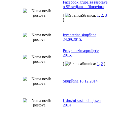
Facebook grupa za rasprave
o SF serijama i filmovima
[
Stranica:
1
,
2
,
3
]
Izvanredna skupština
24.09.2015.
Program zima/proljeće
2015.
[
Stranica:
1
,
2
]
Skupština 18.12.2014.
Udružni sastanci - jesen
2014