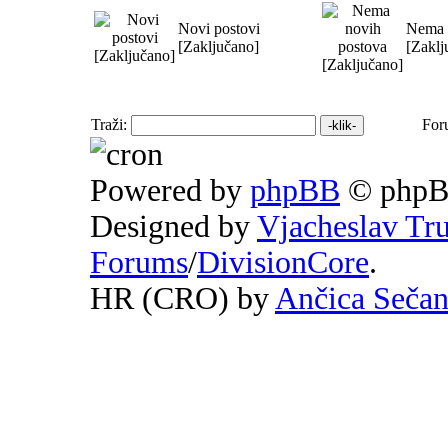
Novi postovi
Nema 
[Zaključano]
[Zaklj
Traži:
For
Powered by
phpBB
© phpB
Designed by
Vjacheslav Tr
Forums
/
DivisionCore
.
HR (CRO) by
Ančica Seča