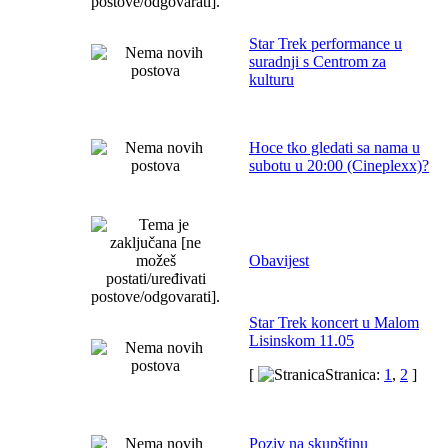
Star Trek performance u
suradnji s Centrom za
kulturu
Hoce tko gledati sa nama u
subotu u 20:00 (Cineplexx)?
Obavijest
Star Trek koncert u Malom
Lisinskom 11.05
[
Stranica:
1
,
2
]
Poziv na skupštinu