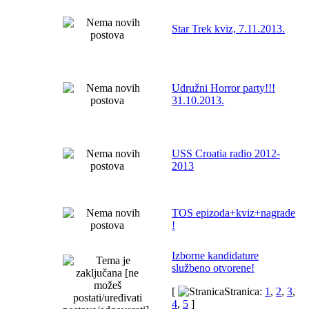
Star Trek kviz, 7.11.2013.
Udružni Horror party!!!
31.10.2013.
USS Croatia radio 2012-
2013
TOS epizoda+kviz+nagrade
!
Izborne kandidature
službeno otvorene!
[
Stranica:
1
,
2
,
3
,
4
,
5
]