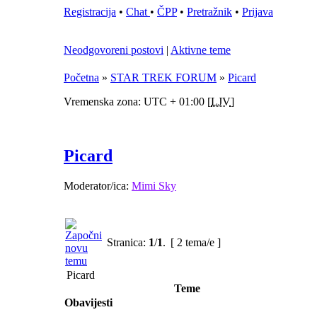
Registracija
•
Chat
•
ČPP
•
Pretražnik
•
Prijava
Neodgovoreni postovi
|
Aktivne teme
Početna
»
STAR TREK FORUM
»
Picard
Vremenska zona: UTC + 01:00 [
LJV
]
Picard
Moderator/ica:
Mimi Sky
Stranica:
1
/
1
.
[ 2 tema/e ]
Picard
Teme
Obavijesti