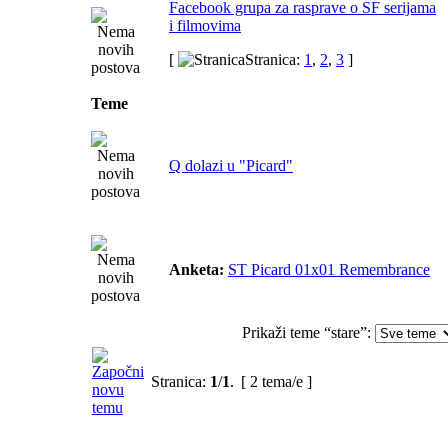
Facebook grupa za rasprave o SF serijama
i filmovima
[
Stranica:
1
,
2
,
3
]
Teme
Q dolazi u "Picard"
Anketa:
ST Picard 01x01 Remembrance
Prikaži teme “stare”:
Stranica:
1
/
1
.
[ 2 tema/e ]