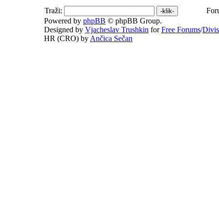
Traži:
For
Powered by
phpBB
© phpBB Group.
Designed by
Vjacheslav Trushkin
for
Free Forums
/
Divi
HR (CRO) by
Ančica Sečan