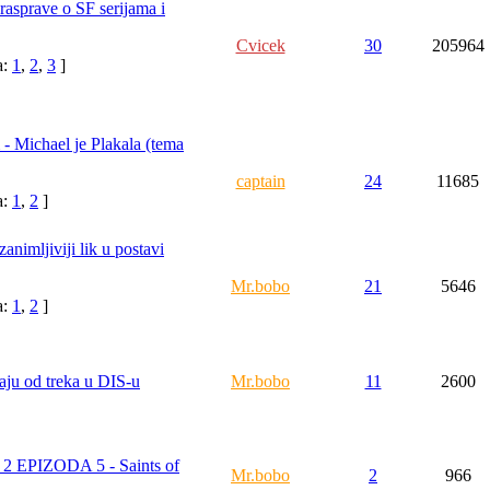
rasprave o SF serijama i
Cvicek
30
205964
a:
1
,
2
,
3
]
 Michael je Plakala (tema
captain
24
11685
a:
1
,
2
]
zanimljiviji lik u postavi
Mr.bobo
21
5646
a:
1
,
2
]
paju od treka u DIS-u
Mr.bobo
11
2600
 EPIZODA 5 - Saints of
Mr.bobo
2
966