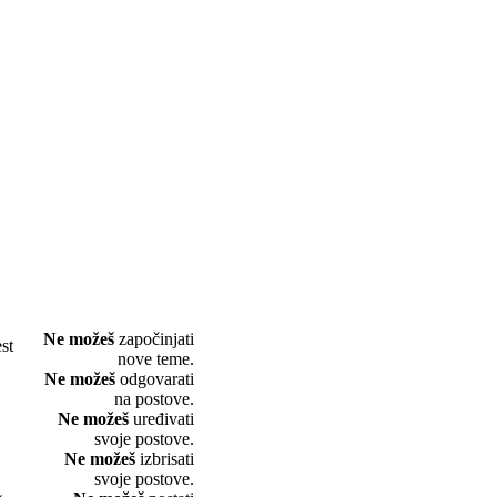
Ne možeš
započinjati
st
nove teme.
Ne možeš
odgovarati
na postove.
Ne možeš
uređivati
svoje postove.
Ne možeš
izbrisati
svoje postove.