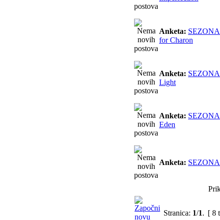
Anketa:
SEZONA 
for Charon
Anketa:
SEZONA 2
Light
Anketa:
SEZONA 
Eden
Anketa:
SEZONA 2
Pri
Stranica:
1
/
1
.
[ 8 