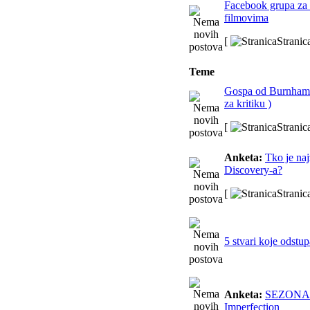
Facebook grupa za 
filmovima
[
Stranic
Teme
Gospa od Burnham -
za kritiku )
[
Stranic
Anketa:
Tko je naj
Discovery-a?
[
Stranic
5 stvari koje odstu
Anketa:
SEZONA 2
Imperfection