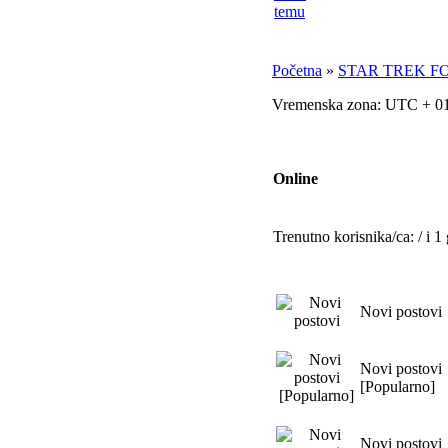
Početna
»
STAR TREK F
Vremenska zona: UTC + 01
Online
Trenutno korisnika/ca: / i 1 
Novi postovi
Novi postovi
[Popularno]
Novi postovi