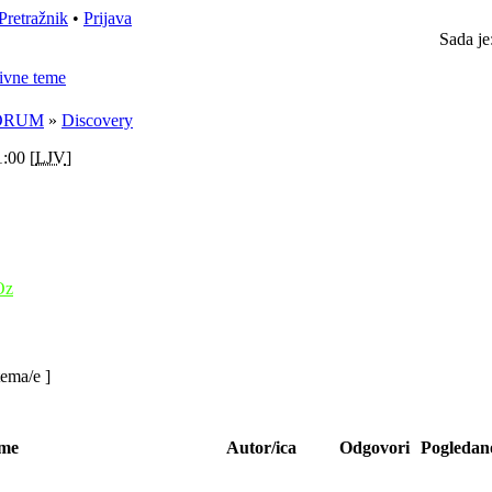
Pretražnik
•
Prijava
Sada je
ivne teme
ORUM
»
Discovery
:00 [
LJV
]
Oz
tema/e ]
me
Autor/ica
Odgovori
Pogleda