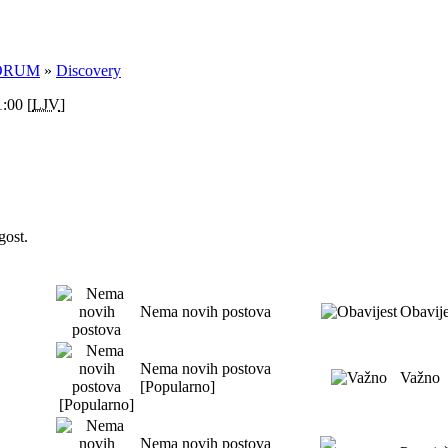
ORUM
»
Discovery
:00 [
LJV
]
gost.
Nema novih postova
Obavije
Nema novih postova
Važno
[Popularno]
Nema novih postova