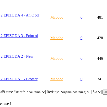
2 EPIZODA 4 - An Obol
Mr.bobo
0
481
 EPIZODA 3 - Point of
Mr.bobo
0
428
2 EPIZODA 2 - New
Mr.bobo
0
446
 EPIZODA 1 - Brother
Mr.bobo
0
341
kaži teme “stare”:
Redanje
tema/e ]