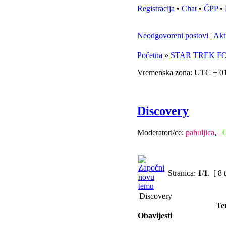
Registracija
•
Chat
•
ČPP
•
Neodgovoreni postovi
|
Akt
Početna
»
STAR TREK F
Vremenska zona: UTC + 01
Discovery
Moderatori/ce:
pahuljica
,
_
Stranica:
1
/
1
.
[ 8 
Discovery
Te
Obavijesti