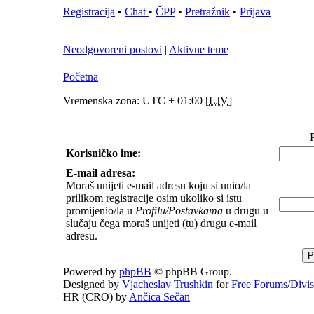
Registracija
•
Chat
•
ČPP
•
Pretražnik
•
Prijava
Neodgovoreni postovi
|
Aktivne teme
Početna
Vremenska zona: UTC + 01:00 [
LJV
]
P
Korisničko ime:
E-mail adresa:
Moraš unijeti e-mail adresu koju si unio/la
prilikom registracije osim ukoliko si istu
promijenio/la u
Profilu/Postavkama
u drugu u
slučaju čega moraš unijeti (tu) drugu e-mail
adresu.
Powered by
phpBB
© phpBB Group.
Designed by
Vjacheslav Trushkin
for
Free Forums
/
Divi
HR (CRO) by
Ančica Sečan