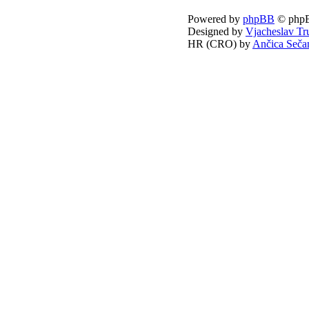
Powered by
phpBB
© phpB
Designed by
Vjacheslav Tr
HR (CRO) by
Ančica Seča