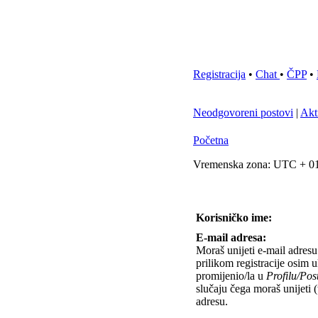
Registracija
•
Chat
•
ČPP
•
Neodgovoreni postovi
|
Akt
Početna
Vremenska zona: UTC + 01
Korisničko ime:
E-mail adresa:
Moraš unijeti e-mail adresu 
prilikom registracije osim u
promijenio/la u
Profilu/Po
slučaju čega moraš unijeti 
adresu.