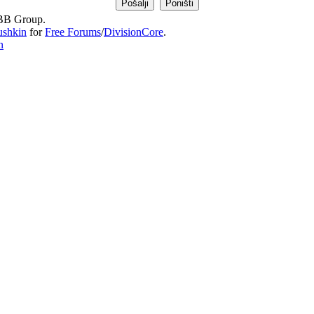
B Group.
ushkin
for
Free Forums
/
DivisionCore
.
n