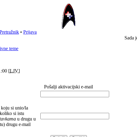
Pretražnik
•
Prijava
Sada j
ivne teme
:00 [
LJV
]
Pošalji aktivacijski e-mail
koju si unio/la
koliko si istu
stavkama
u drugu u
(tu) drugu e-mail