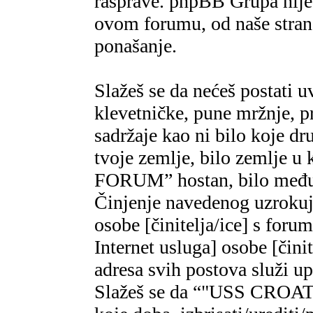
rasprave. phpBB Grupa nije,
ovom forumu, od naše strane
ponašanje.
Slažeš se da nećeš postati u
klevetničke, pune mržnje, pr
sadržaje kao ni bilo koje dr
tvoje zemlje, bilo zemlje 
FORUM” hostan, bilo međun
Činjenje navedenog uzrokuje
osobe [činitelja/ice] s foru
Internet usluga] osobe [čini
adresa svih postova služi u
Slažeš se da “"USS CROAT