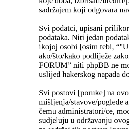
koje doba, izbrisati/urediti/
sadržajem koji odgovara n
Svi podatci, upisani priliko
podataka. Niti jedan podatak
ikojoj osobi [osim tebi,
ako/što/kako podliježe za
FORUM” niti phpBB ne mogu
uslijed hakerskog napada do
Svi postovi [poruke] na ov
mišljenja/stavove/poglede a
čemu administratori/ce, mod
sudjeluju u održavanju ovo