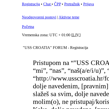
Registracija
•
Chat
•
ČPP
•
Pretražnik
•
Prijava
Neodgovoreni postovi
|
Aktivne teme
Početna
Vremenska zona: UTC + 01:00 [
LJV
]
"USS CROATIA" FORUM - Registracija
Pristupom na “"USS CROA
“mi”, “nas”, “naš(a/e/i/
“http://www.usscroatia.hr/f
dolje navedenim, [pravnim]
slažeš sa svim, dolje naved
molim(o), ne pristupaj/k