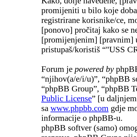
Kako, dolje navedene, [pra
promijeniti u bilo koje do
registrirane korisnike/ce, m
[ponovo] pročitaj kako se ne
[promijenjenim] [pravnim] u
pristupaš/koristiš “"US
Forum je
powered by
phpBB 
“njihov(a/e/i/u)”, “phpBB 
“phpBB Group”, “phpBB Te
Public License
” [u daljnje
sa
www.phpbb.com
gdje mož
informacije o phpBB-u.
phpBB softver (samo) omogu