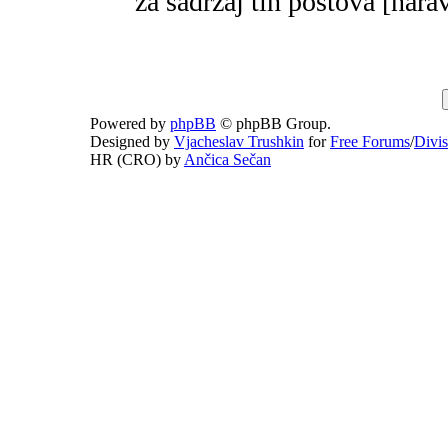
za sadržaj tih postova [narav
Powered by
phpBB
© phpBB Group.
Designed by
Vjacheslav Trushkin
for
Free Forums
/
Divi
HR (CRO) by
Ančica Sečan