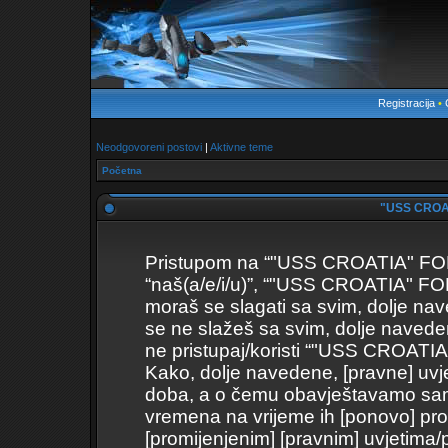
Registracija
•
Neodgovoreni postovi
|
Aktivne teme
Početna
"USS CROAT
Pristupom na “"USS CROATIA" FORUM
“naš(a/e/i/u)”, “"USS CROATIA" FOR
moraš se slagati sa svim, dolje nav
se ne slažeš sa svim, dolje naveden
ne pristupaj/koristi “"USS CROAT
Kako, dolje navedene, [pravne] uvje
doba, a o čemu obavještavamo samo 
vremena na vrijeme ih [ponovo] pro
[promijenjenim] [pravnim] uvjetima/p