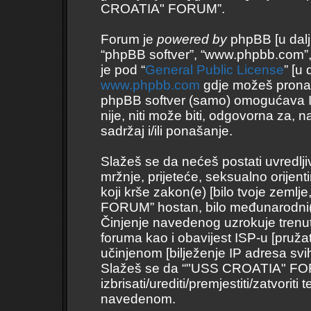
CROATIA" FORUM”.
Forum je
powered by
phpBB [u daljnj
“phpBB softver”, “www.phpbb.com”
je pod “
General Public License
” [u
www.phpbb.com
gdje možeš pronaći 
phpBB softver (samo) omogućava I
nije, niti može biti, odgovorna za
sadržaj i/ili ponašanje.
Slažeš se da nećeš postati uvredlji
mržnje, prijeteće, seksualno orijent
koji krše zakon(e) [bilo tvoje zemlj
FORUM” hostan, bilo međunarodni(
Činjenje navedenog uzrokuje trenutno
foruma kao i obavijest ISP-u [pružate
učinjenom [bilježenje IP adresa svi
Slažeš se da “"USS CROATIA" FORU
izbrisati/urediti/premjestiti/zatvor
navedenom.