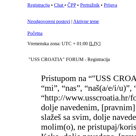
Registracija
•
Chat
•
ČPP
•
Pretražnik
•
Prijava
Neodgovoreni postovi
|
Aktivne teme
Početna
Vremenska zona: UTC + 01:00 [
LJV
]
"USS CROATIA" FORUM - Registracija
Pristupom na “"USS CROA
“mi”, “nas”, “naš(a/e/i/
“http://www.usscroatia.hr/f
dolje navedenim, [pravnim]
slažeš sa svim, dolje naved
molim(o), ne pristupaj/k