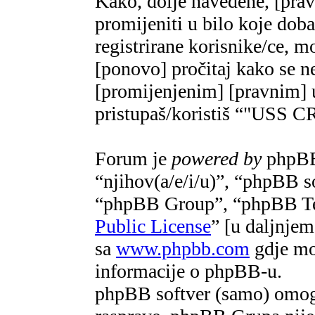
Kako, dolje navedene, [pra
promijeniti u bilo koje do
registrirane korisnike/ce, m
[ponovo] pročitaj kako se ne
[promijenjenim] [pravnim] u
pristupaš/koristiš “"US
Forum je
powered by
phpBB 
“njihov(a/e/i/u)”, “phpBB 
“phpBB Group”, “phpBB Te
Public License
” [u daljnje
sa
www.phpbb.com
gdje mož
informacije o phpBB-u.
phpBB softver (samo) omogu