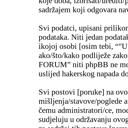
koje doba, izbrisati/urediti/
sadržajem koji odgovara n
Svi podatci, upisani priliko
podataka. Niti jedan podatak
ikojoj osobi [osim tebi,
ako/što/kako podliježe za
FORUM” niti phpBB ne mogu
uslijed hakerskog napada do
Svi postovi [poruke] na ov
mišljenja/stavove/poglede a
čemu administratori/ce, mod
sudjeluju u održavanju ovo