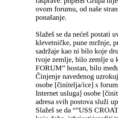
rasprave. phpBB Grupa nije,
ovom forumu, od naše strane
ponašanje.
Slažeš se da nećeš postati u
klevetničke, pune mržnje, pr
sadržaje kao ni bilo koje dr
tvoje zemlje, bilo zemlje 
FORUM” hostan, bilo međun
Činjenje navedenog uzrokuje
osobe [činitelja/ice] s foru
Internet usluga] osobe [čini
adresa svih postova služi u
Slažeš se da “"USS CROAT