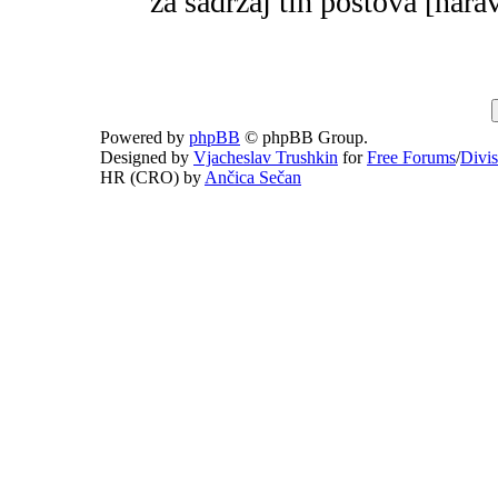
za sadržaj tih postova [narav
Powered by
phpBB
© phpBB Group.
Designed by
Vjacheslav Trushkin
for
Free Forums
/
Divi
HR (CRO) by
Ančica Sečan