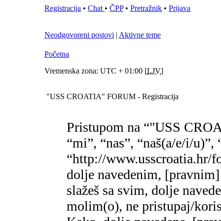
Registracija
•
Chat
•
ČPP
•
Pretražnik
•
Prijava
Neodgovoreni postovi
|
Aktivne teme
Početna
Vremenska zona: UTC + 01:00 [
LJV
]
"USS CROATIA" FORUM - Registracija
Pristupom na “"USS CROA
“mi”, “nas”, “naš(a/e/i/
“http://www.usscroatia.hr/f
dolje navedenim, [pravnim]
slažeš sa svim, dolje naved
molim(o), ne pristupaj/k