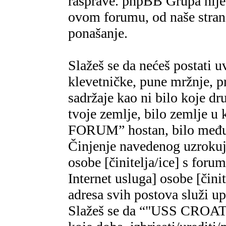
rasprave. phpBB Grupa nije,
ovom forumu, od naše strane
ponašanje.
Slažeš se da nećeš postati u
klevetničke, pune mržnje, pr
sadržaje kao ni bilo koje dr
tvoje zemlje, bilo zemlje 
FORUM” hostan, bilo međun
Činjenje navedenog uzrokuje
osobe [činitelja/ice] s foru
Internet usluga] osobe [čini
adresa svih postova služi u
Slažeš se da “"USS CROAT