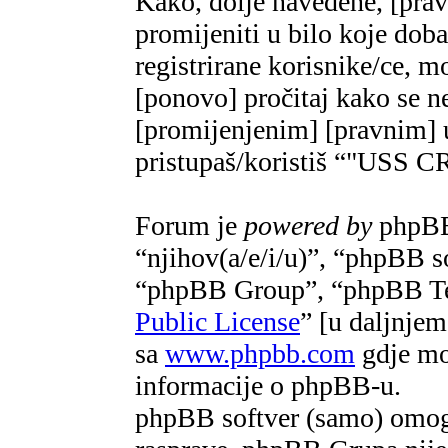
Kako, dolje navedene, [pra
promijeniti u bilo koje do
registrirane korisnike/ce, m
[ponovo] pročitaj kako se ne
[promijenjenim] [pravnim] u
pristupaš/koristiš “"US
Forum je
powered by
phpBB 
“njihov(a/e/i/u)”, “phpBB 
“phpBB Group”, “phpBB Te
Public License
” [u daljnje
sa
www.phpbb.com
gdje mož
informacije o phpBB-u.
phpBB softver (samo) omogu