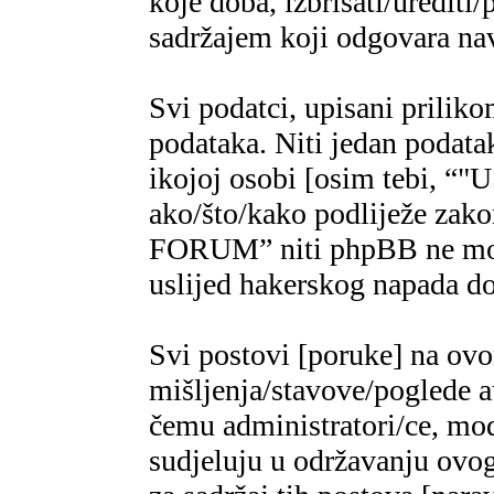
koje doba, izbrisati/urediti/
sadržajem koji odgovara n
Svi podatci, upisani priliko
podataka. Niti jedan podatak
ikojoj osobi [osim tebi,
ako/što/kako podliježe za
FORUM” niti phpBB ne mogu
uslijed hakerskog napada do
Svi postovi [poruke] na ov
mišljenja/stavove/poglede a
čemu administratori/ce, mod
sudjeluju u održavanju ovo