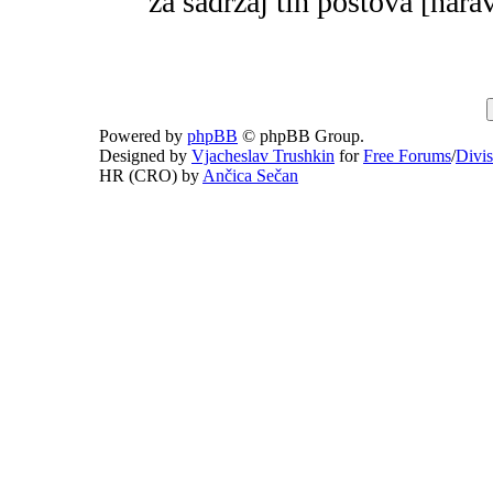
za sadržaj tih postova [narav
Powered by
phpBB
© phpBB Group.
Designed by
Vjacheslav Trushkin
for
Free Forums
/
Divi
HR (CRO) by
Ančica Sečan