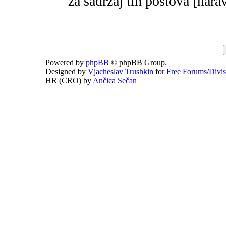
za sadržaj tih postova [narav
Powered by
phpBB
© phpBB Group.
Designed by
Vjacheslav Trushkin
for
Free Forums
/
Divi
HR (CRO) by
Ančica Sečan