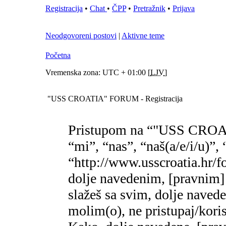
Registracija
•
Chat
•
ČPP
•
Pretražnik
•
Prijava
Neodgovoreni postovi
|
Aktivne teme
Početna
Vremenska zona: UTC + 01:00 [
LJV
]
"USS CROATIA" FORUM - Registracija
Pristupom na “"USS CROA
“mi”, “nas”, “naš(a/e/i/
“http://www.usscroatia.hr/f
dolje navedenim, [pravnim]
slažeš sa svim, dolje naved
molim(o), ne pristupaj/k