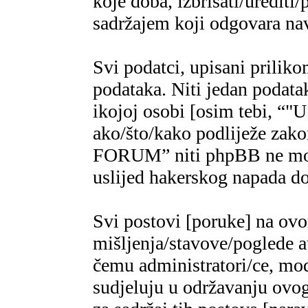
koje doba, izbrisati/urediti/
sadržajem koji odgovara n
Svi podatci, upisani priliko
podataka. Niti jedan podatak
ikojoj osobi [osim tebi,
ako/što/kako podliježe za
FORUM” niti phpBB ne mogu
uslijed hakerskog napada do
Svi postovi [poruke] na ov
mišljenja/stavove/poglede a
čemu administratori/ce, mod
sudjeluju u održavanju ovo