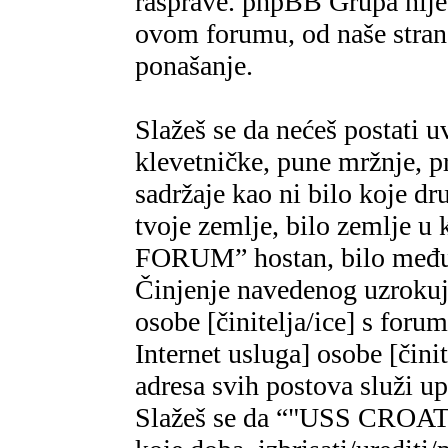
rasprave. phpBB Grupa nije,
ovom forumu, od naše strane
ponašanje.
Slažeš se da nećeš postati u
klevetničke, pune mržnje, pr
sadržaje kao ni bilo koje dr
tvoje zemlje, bilo zemlje 
FORUM” hostan, bilo međun
Činjenje navedenog uzrokuje
osobe [činitelja/ice] s foru
Internet usluga] osobe [čini
adresa svih postova služi u
Slažeš se da “"USS CROAT