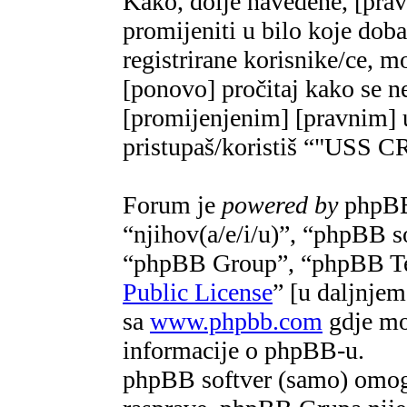
Kako, dolje navedene, [pra
promijeniti u bilo koje do
registrirane korisnike/ce, m
[ponovo] pročitaj kako se ne
[promijenjenim] [pravnim] u
pristupaš/koristiš “"US
Forum je
powered by
phpBB 
“njihov(a/e/i/u)”, “phpBB 
“phpBB Group”, “phpBB Te
Public License
” [u daljnje
sa
www.phpbb.com
gdje mož
informacije o phpBB-u.
phpBB softver (samo) omogu