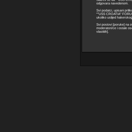
odgovara navedenom.
Svi podatci, upisani prili
“"USS CROATIA" FORUM” i
ukoliko uslijed hakersko
Svi postovi [poruke] na 
moderatori/ce i ostale o
vlastitih].