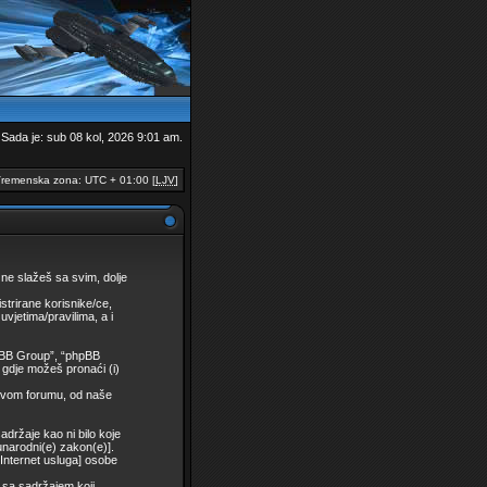
Sada je: sub 08 kol, 2026 9:01 am.
remenska zona: UTC + 01:00 [
LJV
]
 ne slažeš sa svim, dolje
trirane korisnike/ce,
vjetima/pravilima, a i
hpBB Group”, “phpBB
gdje možeš pronaći (i)
 ovom forumu, od naše
adržaje kao ni bilo koje
unarodni(e) zakon(e)].
u Internet usluga] osobe
 sa sadržajem koji