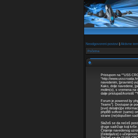
Neodgovoreni postovi
|
Aktivne te
Početna
Pristupom na “"USS CROA
“http://www.usscroatia.hr
navedenim, [pravnim] uv
Kako, dolje navedene, [p
molim(o), s vremena na vr
dalje pristupaš/koristi
Forum je
powered by
php
Teams”]. Dostupan je po
[sve] detaljn(ij)e informa
phpBB softver (samo) om
strane (ne)dopušten sadrž
Slažeš se da nećeš postat
druge sadržaje koji krše
Činjenje navedenog uzroku
[činitelja/ice] o učinjeno
Slažeš se da “"USS CROAT