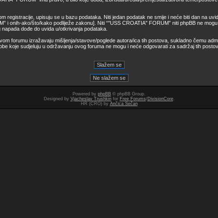
kom registracije, upisuju se u bazu podataka. Niti jedan podatak ne smije i neće biti dan na uvid 
 onih-ako/što/kako podliježe zakonu]. Niti “"USS CROATIA" FORUM” niti phpBB ne mogu i 
g napada dođe do uvida u/otkrivanja podataka.
ovom forumu izražavaju mišljenja/stavove/poglede autora/ica tih postova, sukladno čemu admin
sobe koje sudjeluju u održavanju ovog foruma ne mogu i neće odgovarati za sadržaj tih posto
Powered by
phpBB
© phpBB Group.
Designed by
Vjacheslav Trushkin
for
Free Forums
/
DivisionCore
.
HR (CRO) by
Ančica Sečan