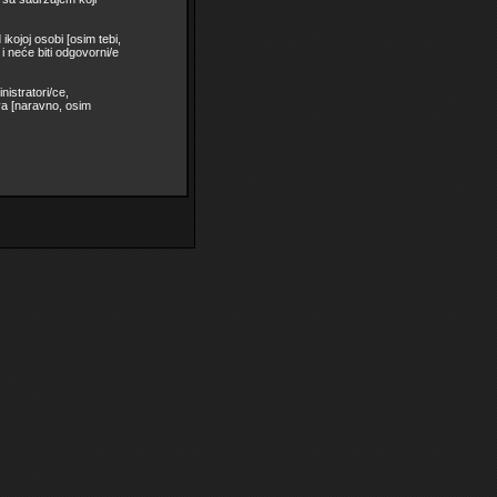
ikojoj osobi [osim tebi,
neće biti odgovorni/e
istratori/ce,
va [naravno, osim