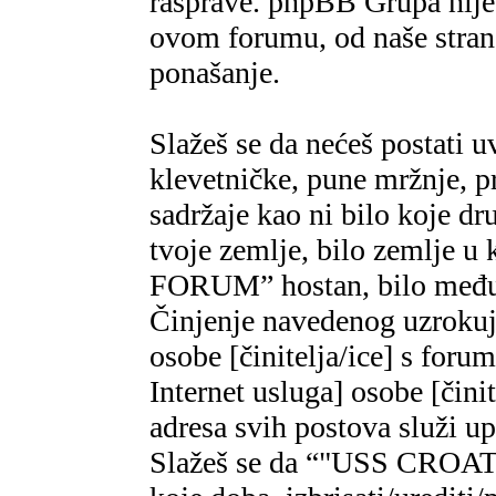
rasprave. phpBB Grupa nije,
ovom forumu, od naše strane
ponašanje.
Slažeš se da nećeš postati u
klevetničke, pune mržnje, pr
sadržaje kao ni bilo koje dr
tvoje zemlje, bilo zemlje 
FORUM” hostan, bilo međun
Činjenje navedenog uzrokuje
osobe [činitelja/ice] s foru
Internet usluga] osobe [čini
adresa svih postova služi u
Slažeš se da “"USS CROAT