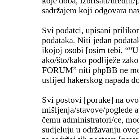
koje doba, izbrisati/urediti/
sadržajem koji odgovara n
Svi podatci, upisani priliko
podataka. Niti jedan podatak
ikojoj osobi [osim tebi,
ako/što/kako podliježe za
FORUM” niti phpBB ne mogu
uslijed hakerskog napada do
Svi postovi [poruke] na ov
mišljenja/stavove/poglede a
čemu administratori/ce, mod
sudjeluju u održavanju ovo