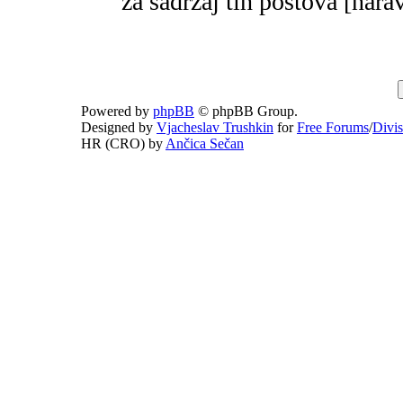
za sadržaj tih postova [narav
Powered by
phpBB
© phpBB Group.
Designed by
Vjacheslav Trushkin
for
Free Forums
/
Divi
HR (CRO) by
Ančica Sečan