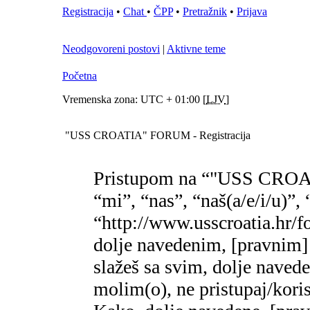
Registracija
•
Chat
•
ČPP
•
Pretražnik
•
Prijava
Neodgovoreni postovi
|
Aktivne teme
Početna
Vremenska zona: UTC + 01:00 [
LJV
]
"USS CROATIA" FORUM - Registracija
Pristupom na “"USS CROA
“mi”, “nas”, “naš(a/e/i/
“http://www.usscroatia.hr/f
dolje navedenim, [pravnim]
slažeš sa svim, dolje naved
molim(o), ne pristupaj/k