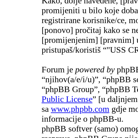
Kako, dolje navedene, [pra
promijeniti u bilo koje do
registrirane korisnike/ce, m
[ponovo] pročitaj kako se ne
[promijenjenim] [pravnim] u
pristupaš/koristiš “"US
Forum je
powered by
phpBB 
“njihov(a/e/i/u)”, “phpBB 
“phpBB Group”, “phpBB Te
Public License
” [u daljnje
sa
www.phpbb.com
gdje mož
informacije o phpBB-u.
phpBB softver (samo) omogu