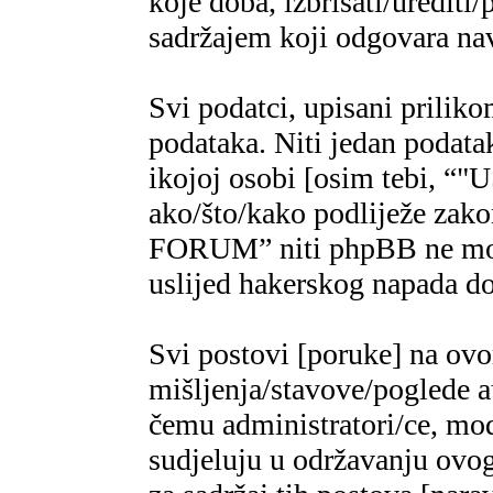
koje doba, izbrisati/urediti/
sadržajem koji odgovara n
Svi podatci, upisani priliko
podataka. Niti jedan podatak
ikojoj osobi [osim tebi,
ako/što/kako podliježe za
FORUM” niti phpBB ne mogu
uslijed hakerskog napada do
Svi postovi [poruke] na ov
mišljenja/stavove/poglede a
čemu administratori/ce, mod
sudjeluju u održavanju ovo