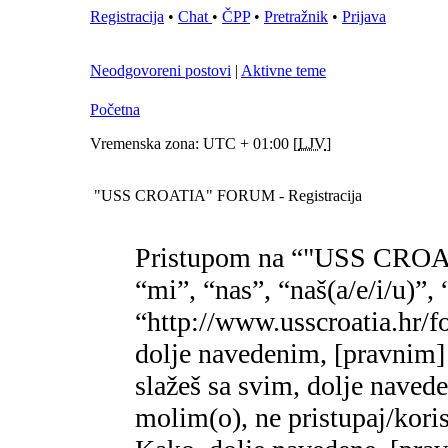
Registracija
•
Chat
•
ČPP
•
Pretražnik
•
Prijava
Neodgovoreni postovi
|
Aktivne teme
Početna
Vremenska zona: UTC + 01:00 [
LJV
]
"USS CROATIA" FORUM - Registracija
Pristupom na “"USS CROA
“mi”, “nas”, “naš(a/e/i/
“http://www.usscroatia.hr/f
dolje navedenim, [pravnim]
slažeš sa svim, dolje naved
molim(o), ne pristupaj/k