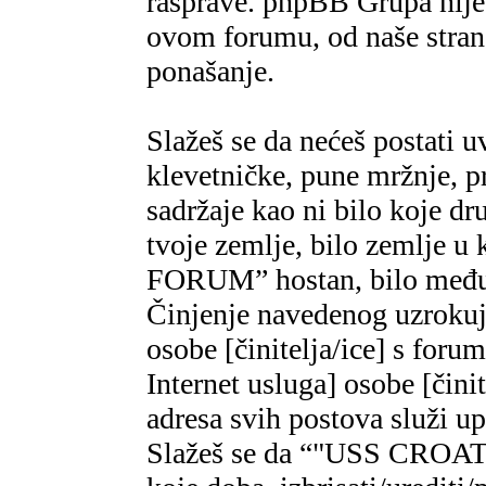
rasprave. phpBB Grupa nije,
ovom forumu, od naše strane
ponašanje.
Slažeš se da nećeš postati u
klevetničke, pune mržnje, pr
sadržaje kao ni bilo koje dr
tvoje zemlje, bilo zemlje 
FORUM” hostan, bilo međun
Činjenje navedenog uzrokuje
osobe [činitelja/ice] s foru
Internet usluga] osobe [čini
adresa svih postova služi u
Slažeš se da “"USS CROAT