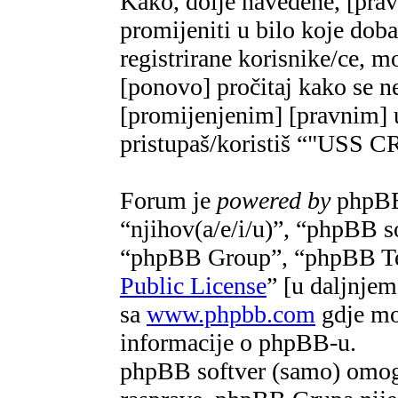
Kako, dolje navedene, [pra
promijeniti u bilo koje do
registrirane korisnike/ce, m
[ponovo] pročitaj kako se ne
[promijenjenim] [pravnim] u
pristupaš/koristiš “"US
Forum je
powered by
phpBB 
“njihov(a/e/i/u)”, “phpBB 
“phpBB Group”, “phpBB Te
Public License
” [u daljnje
sa
www.phpbb.com
gdje mož
informacije o phpBB-u.
phpBB softver (samo) omogu