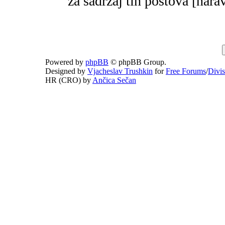
za sadržaj tih postova [narav
Powered by
phpBB
© phpBB Group.
Designed by
Vjacheslav Trushkin
for
Free Forums
/
Divi
HR (CRO) by
Ančica Sečan